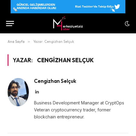
Ana Sayfa
»
Yazar: Cengizhan Selçuk
YAZAR:
CENGIZHAN SELÇUK
Cengizhan Selçuk
LinkedIn
Business Development Manager at CryptOps
Veteran cryptocurrency trader, former
blockchain entrepreneur.