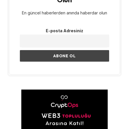
En güncel haberlerden anında haberdar olun
E-posta Adresiniz