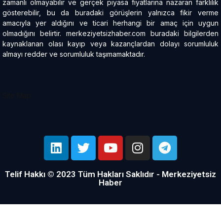
zamanlı olmayabilir ve gerçek piyasa fiyatlarına nazaran farklılık
gösterebilir, bu da buradaki görüşlerin yalnızca fikir verme
amacıyla yer aldığını ve ticari herhangi bir amaç için uygun
olmadığını belirtir. merkeziyetsizhaber.com buradaki bilgilerden
kaynaklanan olası kayıp veya kazançlardan dolayı sorumluluk
almayı redder ve sorumluluk taşımamaktadır.
Site Map
Telif Hakkı © 2023 Tüm Hakları Saklıdır - Merkeziyetsiz
Haber