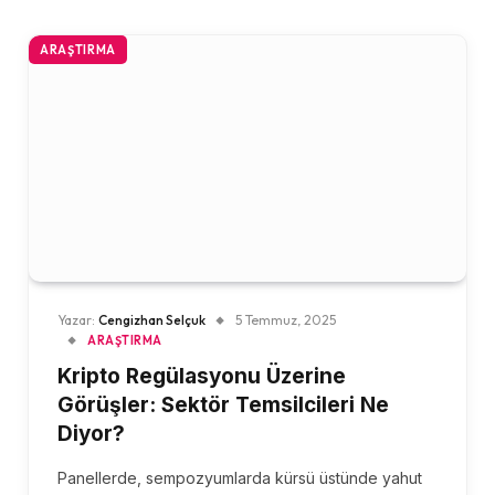
ARAŞTIRMA
Yazar:
Cengizhan Selçuk
5 Temmuz, 2025
ARAŞTIRMA
Kripto Regülasyonu Üzerine
Görüşler: Sektör Temsilcileri Ne
Diyor?
Panellerde, sempozyumlarda kürsü üstünde yahut