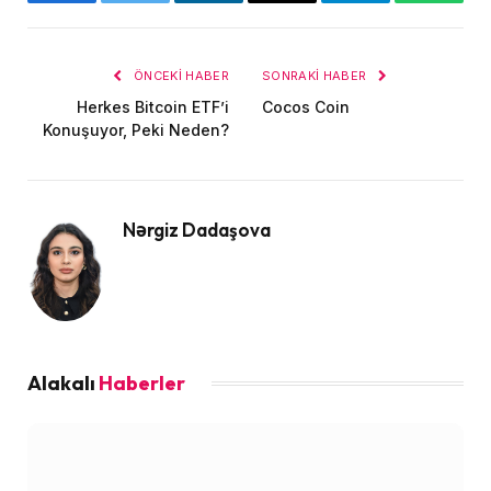
Facebook
Twitter
LinkedIn
E-
Telegram
WhatsA
posta
ÖNCEKI HABER
SONRAKI HABER
Herkes Bitcoin ETF’i
Cocos Coin
Konuşuyor, Peki Neden?
Nərgiz Dadaşova
Alakalı
Haberler