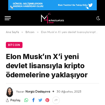
Ana Sayfa
»
Bitcoin
»
Elon Musk’ın X’i yeni devlet lisansıyla kripto ödemelerine yaklaşıyor
BITCOIN
Elon Musk’ın X’i yeni
devlet lisansıyla kripto
ödemelerine yaklaşıyor
Yazar:
Nərgiz Dadaşova
30 Ağustos, 2023
Paylaş