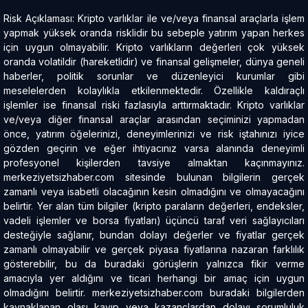
Risk Açıklaması: Kripto varlıklar ile ve/veya finansal araçlarla işlem
yapmak yüksek oranda risklidir bu sebeple yatırım yapan herkes
için uygun olmayabilir. Kripto varlıkların değerleri çok yüksek
oranda volatildir (hareketlidir) ve finansal gelişmeler, dünya geneli
haberler, politik sorunlar ve düzenleyici kurumlar gibi
meselelerden kolaylıkla etkilenmektedir. Özellikle kaldıraçlı
işlemler ise finansal riski fazlasıyla arttırmaktadır. Kripto varlıklar
ve/veya diğer finansal araçlar arasından seçiminizi yapmadan
önce, yatırım öğelerinizi, deneyimlerinizi ve risk iştahınızı iyice
gözden geçirin ve eğer ihtiyacınız varsa alanında deneyimli
profesyonel kişilerden tavsiye almaktan kaçınmayınız.
merkeziyetsizhaber.com sitesinde bulunan bilgilerin gerçek
zamanlı veya isabetli olacağının kesin olmadığını ve olmayacağını
belirtir. Yer alan tüm bilgiler (kripto paraların değerleri, endeksler,
vadeli işlemler ve borsa fiyatları) üçüncü taraf veri sağlayıcıları
desteğiyle sağlanır, bundan dolayı değerler ve fiyatlar gerçek
zamanlı olmayabilir ve gerçek piyasa fiyatlarına nazaran farklılık
gösterebilir, bu da buradaki görüşlerin yalnızca fikir verme
amacıyla yer aldığını ve ticari herhangi bir amaç için uygun
olmadığını belirtir. merkeziyetsizhaber.com buradaki bilgilerden
kaynaklanan olası kayıp veya kazançlardan dolayı sorumluluk