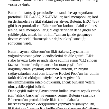
yazısı paylaştı.
Buterin’in tartıştığı protokoller arasında hesap soyutlama
protokolü ERC-4337, ZK-EVM’ler, özel mempool’lar, kod
ön derlemeleri ve likit staking yer alıyor. Buterin, ERC-4337
gibi bazı protokollerin Ethereum’un koduna ‘dahil edilmesi’
lehine, özel mempool’lar gibi diğerlerinden daha güçlü bir
şekilde çıktı, ancak her birinin “zaman içinde gelişmeye
devam edecek” “karmaşık bir değiş tokuş” sunduğu
sonucuna vardı.
Buterin ayrıca Ethereum’un likit stake sağlayıcılarının
yoğunlaşmasına yönelik endişelerini de dile getirdi. Likit
stake havuzu Lido şu anda stake edilmiş eterin %32’sinden
fazlasını kontrol ediyor, ancak bu oran çeşitli farklı
doğrulayıcılara yayılmış durumda. Buterin, en büyük
sağlayıcılardan ikisi olan Lido ve Rocket Pool’un her birinin
farklı riskleri olduğunu söyledi ve bazı güvenlik
mekanizmalarına sahip olduklarını, ancak bunların yeterli
olmayabileceğini belirtti.
Daha çeşitli stake sağlayıcılarının kullanılmasını teşvik etmek
için “ahlaki baskıya” güvenmek yerine, Buterin yazısında
Ethereum’un protokolünde likit stake’i daha da
merkezsizleştirecek değişiklikler yapmayı düşünüyor. Bu,
likit stake sağlayıcısı RocketPool’un yaklaşımını değiştirmeyi