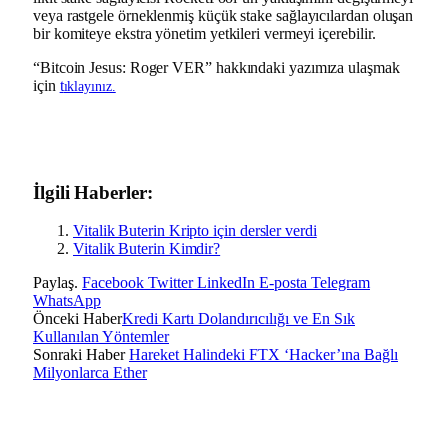
veya rastgele örneklenmiş küçük stake sağlayıcılardan oluşan
bir komiteye ekstra yönetim yetkileri vermeyi içerebilir.
“Bitcoin Jesus: Roger VER” hakkındaki yazımıza ulaşmak
için
t
ıklayınız.
İlgili Haberler:
Vitalik Buterin Kripto için dersler verdi
Vitalik Buterin Kimdir?
Paylaş.
Facebook
Twitter
LinkedIn
E-posta
Telegram
WhatsApp
Önceki Haber
Kredi Kartı Dolandırıcılığı ve En Sık
Kullanılan Yöntemler
Sonraki Haber
Hareket Halindeki FTX ‘Hacker’ına Bağlı
Milyonlarca Ether