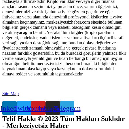
fazlasıyla arttırmaktadır. Kripto varlıklar ve/veya diğer finansal
araçlar arasından seçiminizi yapmadan önce, yatırım öğelerinizi,
deneyimlerinizi ve risk iştahınızı iyice gözden geçirin ve eğer
ihtiyacınız varsa alanında deneyimli profesyonel kişilerden tavsiye
almaktan kaçınmayınız. merkeziyetsizhaber.com sitesinde bulunan
bilgilerin gerçek zamanlı veya isabetli olacağının kesin olmadığını
ve olmayacağını belirtir. Yer alan tüm bilgiler (kripto paraların
değerleri, endeksler, vadeli işlemler ve borsa fiyatları) üçüncü taraf
veri sağlayıcıları desteğiyle sağlanır, bundan dolayı değerler ve
fiyatlar gerçek zamanlı olmayabilir ve gerçek piyasa fiyatlarına
nazaran farklılık gösterebilir, bu da buradaki görüşlerin yalnızca fikir
verme amacıyla yer aldığını ve ticari herhangi bir amaç için uygun
olmadığını belirtir. merkeziyetsizhaber.com buradaki bilgilerden
kaynaklanan olası kayıp veya kazançlardan dolayı sorumluluk
almayı redder ve sorumluluk taşımamaktadır.
Site Map
inkedin
Twitter
Youtube
Instagram
Telegram
Telif Hakkı © 2023 Tüm Hakları Saklıdır
- Merkeziyetsiz Haber