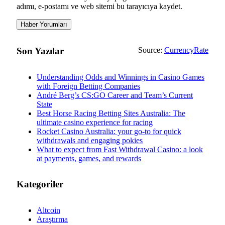
adımı, e-postamı ve web sitemi bu tarayıcıya kaydet.
Son Yazılar
Source:
CurrencyRate
Understanding Odds and Winnings in Casino Games
with Foreign Betting Companies
André Berg’s CS:GO Career and Team’s Current
State
Best Horse Racing Betting Sites Australia: The
ultimate casino experience for racing
Rocket Casino Australia: your go-to for quick
withdrawals and engaging pokies
What to expect from Fast Withdrawal Casino: a look
at payments, games, and rewards
Kategoriler
Altcoin
Araştırma