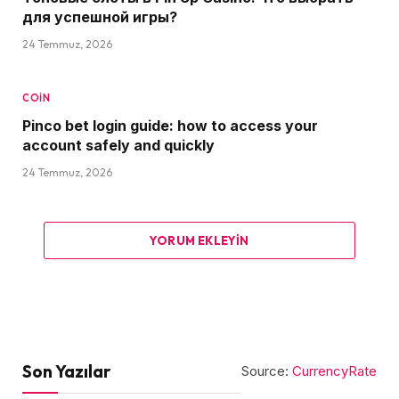
для успешной игры?
24 Temmuz, 2026
COIN
Pinco bet login guide: how to access your
account safely and quickly
24 Temmuz, 2026
YORUM EKLEYIN
Son Yazılar
Source:
CurrencyRate