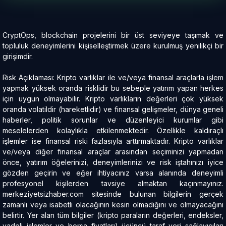
CryptOps, blockchain projelerini bir üst seviyeye taşımak ve
topluluk deneyimlerini kişiselleştirmek üzere kurulmuş yenilikçi bir
girişimdir.
Risk Açıklaması: Kripto varlıklar ile ve/veya finansal araçlarla işlem
yapmak yüksek oranda risklidir bu sebeple yatırım yapan herkes
için uygun olmayabilir. Kripto varlıkların değerleri çok yüksek
oranda volatildir (hareketlidir) ve finansal gelişmeler, dünya geneli
haberler, politik sorunlar ve düzenleyici kurumlar gibi
meselelerden kolaylıkla etkilenmektedir. Özellikle kaldıraçlı
işlemler ise finansal riski fazlasıyla arttırmaktadır. Kripto varlıklar
ve/veya diğer finansal araçlar arasından seçiminizi yapmadan
önce, yatırım öğelerinizi, deneyimlerinizi ve risk iştahınızı iyice
gözden geçirin ve eğer ihtiyacınız varsa alanında deneyimli
profesyonel kişilerden tavsiye almaktan kaçınmayınız.
merkeziyetsizhaber.com sitesinde bulunan bilgilerin gerçek
zamanlı veya isabetli olacağının kesin olmadığını ve olmayacağını
belirtir. Yer alan tüm bilgiler (kripto paraların değerleri, endeksler,
vadeli işlemler ve borsa fiyatları) üçüncü taraf veri sağlayıcıları