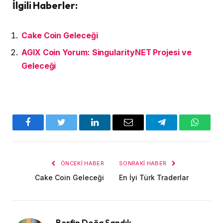
İlgili Haberler:
Cake Coin Geleceği
AGIX Coin Yorum: SingularityNET Projesi ve
Geleceği
Facebook
Twitter
LinkedIn
E-
Telegram
WhatsA
posta
ÖNCEKI HABER
SONRAKI HABER
Cake Coin Geleceği
En İyi Türk Traderlar
Berfin Doğa Sandık