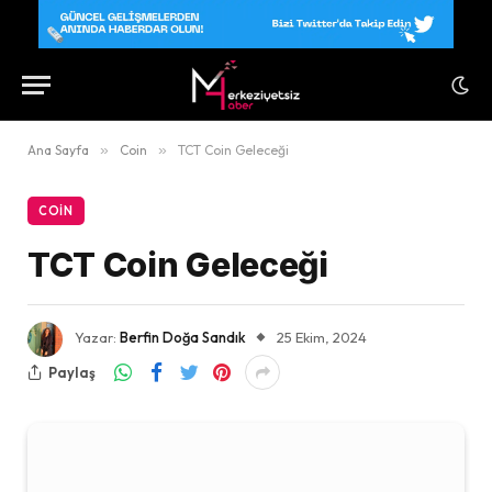
Ana Sayfa
»
Coin
»
TCT Coin Geleceği
COIN
TCT Coin Geleceği
Yazar:
Berfin Doğa Sandık
25 Ekim, 2024
Paylaş