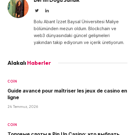
Twitter
LinkedIn
Bolu Abant İzzet Baysal Üniversitesi Maliye
bölümünden mezun oldum. Blockchain ve
web3 dünyasındaki güncel gelişmeleri
yakından takip ediyorum ve içerik üretiyorum.
Alakalı
Haberler
COIN
Guide avancé pour maîtriser les jeux de casino en
ligne
24 Temmuz, 2026
COIN
Топовые слоты в Pin Up Casino: что выбрать