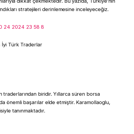
şımlarıyla dikkat çekmektedir. Bu yazıda, Türkiye’nin
andıkları stratejileri derinlemesine inceleyeceğiz.
 İyi Türk Traderlar
traderlarından biridir. Yıllarca süren borsa
da önemli başarılar elde etmiştir. Karamollaoglu,
isiyle tanınmaktadır.