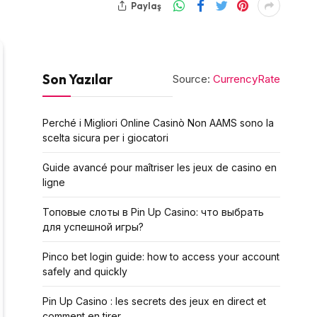
Paylaş
Son Yazılar
Source:
CurrencyRate
Perché i Migliori Online Casinò Non AAMS sono la
scelta sicura per i giocatori
Guide avancé pour maîtriser les jeux de casino en
ligne
Топовые слоты в Pin Up Casino: что выбрать
для успешной игры?
Pinco bet login guide: how to access your account
safely and quickly
Pin Up Casino : les secrets des jeux en direct et
comment en tirer