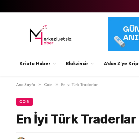
Kripto Haber
Blokzincir
A’dan Z’ye Krip
Ana Sayfa
»
Coin
»
En İyi Türk Traderlar
COIN
En İyi Türk Traderlar