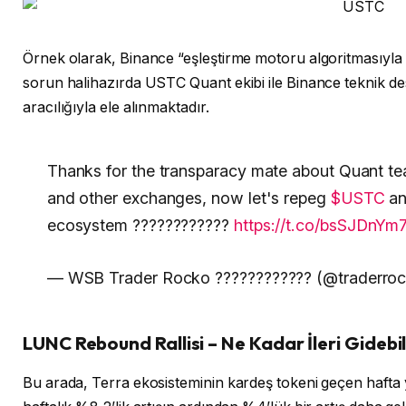
Örnek olarak, Binance “eşleştirme motoru algoritmasıyla ilg
sorun halihazırda USTC Quant ekibi ile Binance teknik des
aracılığıyla ele alınmaktadır.
Thanks for the transparacy mate about Quant t
and other exchanges, now let's repeg
$USTC
an
ecosystem ????????????
https://t.co/bsSJDnYm
— WSB Trader Rocko ???????????? (@traderro
LUNC Rebound Rallisi – Ne Kadar İleri Gidebil
Bu arada, Terra ekosisteminin kardeş tokeni geçen hafta yü