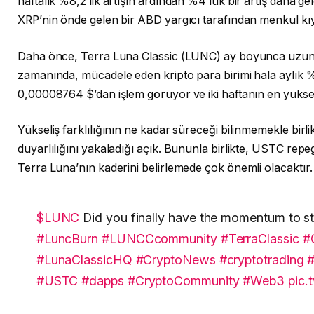
haftalık %8,2’lik artışın ardından %4’lük bir artış daha gel
XRP’nin önde gelen bir ABD yargıcı tarafından menkul kıymet
Daha önce, Terra Luna Classic (LUNC) ay boyunca uzun s
zamanında, mücadele eden kripto para birimi hala aylı
0,00008764 $’dan işlem görüyor ve iki haftanın en yüksek
Yükseliş farklılığının ne kadar süreceği bilinmemekle bir
duyarlılığını yakaladığı açık. Bununla birlikte, USTC re
Terra Luna’nın kaderini belirlemede çok önemli olacaktır.
$LUNC
Did you finally have the momentum to st
#LuncBurn
#LUNCCcommunity
#TerraClassic
#
#LunaClassicHQ
#CryptoNews
#cryptotrading
#
#USTC
#dapps
#CryptoCommunity
#Web3
pic.