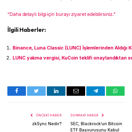
“Daha detaylı bilgi için burayı ziyaret edebilirsiniz.”
İlgili Haberler:
Binance, Luna Classic (LUNC) İşlemlerinden Aldığı 
LUNC yakma vergisi, KuCoin teklifi onaylandıktan 
Facebook
Twitter
LinkedIn
E-
Telegram
WhatsA
posta
ÖNCEKI HABER
SONRAKI HABER
zkSync Nedir?
SEC, Blackrock’un Bitcoin
ETF Başvurusunu Kabul