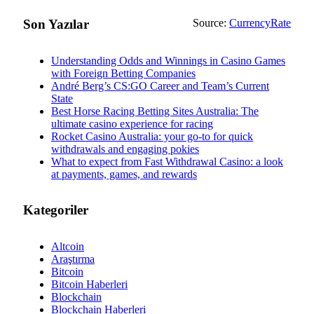
Son Yazılar
Source:
CurrencyRate
Understanding Odds and Winnings in Casino Games
with Foreign Betting Companies
André Berg’s CS:GO Career and Team’s Current
State
Best Horse Racing Betting Sites Australia: The
ultimate casino experience for racing
Rocket Casino Australia: your go-to for quick
withdrawals and engaging pokies
What to expect from Fast Withdrawal Casino: a look
at payments, games, and rewards
Kategoriler
Altcoin
Araştırma
Bitcoin
Bitcoin Haberleri
Blockchain
Blockchain Haberleri