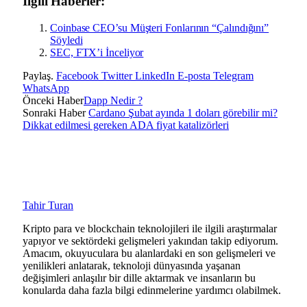
İlgili Haberler:
Coinbase CEO’su Müşteri Fonlarının “Çalındığını”
Söyledi
SEC, FTX’i İnceliyor
Paylaş.
Facebook
Twitter
LinkedIn
E-posta
Telegram
WhatsApp
Önceki Haber
Dapp Nedir ?
Sonraki Haber
Cardano Şubat ayında 1 doları görebilir mi?
Dikkat edilmesi gereken ADA fiyat katalizörleri
Tahir Turan
Kripto para ve blockchain teknolojileri ile ilgili araştırmalar
yapıyor ve sektördeki gelişmeleri yakından takip ediyorum.
Amacım, okuyuculara bu alanlardaki en son gelişmeleri ve
yenilikleri anlatarak, teknoloji dünyasında yaşanan
değişimleri anlaşılır bir dille aktarmak ve insanların bu
konularda daha fazla bilgi edinmelerine yardımcı olabilmek.