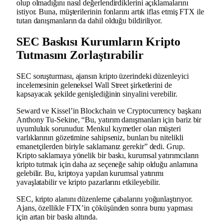
olup olmadığını nasıl değerlendirdiklerini açıklamalarını
istiyor. Buna, müşterilerinin fonlarını artık iflas etmiş FTX ile
tutan danışmanların da dahil olduğu bildiriliyor.
SEC Baskısı Kurumların Kripto
Tutmasını Zorlaştırabilir
SEC soruşturması, ajansın kripto üzerindeki düzenleyici
incelemesinin geleneksel Wall Street şirketlerini de
kapsayacak şekilde genişlediğinin sinyalini verebilir.
Seward ve Kissel’in Blockchain ve Cryptocurrency başkanı
Anthony Tu-Sekine, “Bu, yatırım danışmanları için bariz bir
uyumluluk sorunudur. Menkul kıymetler olan müşteri
varlıklarının gözetimine sahipseniz, bunları bu nitelikli
emanetçilerden biriyle saklamanız gerekir” dedi. Grup.
Kripto saklamaya yönelik bir baskı, kurumsal yatırımcıların
kripto tutmak için daha az seçeneğe sahip olduğu anlamına
gelebilir. Bu, kriptoya yapılan kurumsal yatırımı
yavaşlatabilir ve kripto pazarlarını etkileyebilir.
SEC, kripto alanını düzenleme çabalarını yoğunlaştırıyor.
Ajans, özellikle FTX’in çöküşünden sonra bunu yapması
için artan bir baskı altında.