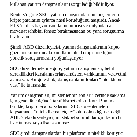
kullanan yatırım danışmanlarını sorguladığı bildiriliyor.
Reuters’e göre SEC, yatırım danışmanlarının müşterilerin
kripto paralarını aylarca nasıl koruduğunu araştırdı. Ancak
FTX’in iflas başvurusunda bulunması ve milyonlarca
mevduat sahibini fonsuz bırakmasından bu yana soruşturma
hız kazandı.
Şimdi, ABD düzenleyicisi, yatırım danışmanlarının kripto
gözetimi konusundaki kurallarını ihlal edip etmediğine
yönelik soruşturmasını yoğunlaştırıyor.
SEC düzenlemelerine göre, yatırım danışmanları, belirli
gereklilikleri karşılamıyorlarsa müşteri varlıklarının velayetini
alamazlar. Bir gereklilik, danışmanların fonları “nitelikli bir
vasi” ile tutmasıdır.
Yatırım danışmanları, müşterilerinin fonları üzerinde saklama
için genellikle üçüncü taraf hizmetleri kullanır. Bununla
birlikte, kripto para borsalarının SEC düzenlemeleri
kapsamında “nitelikli emanetçiler” olup olmadığı net değil.
ABD’deki düzenleyici, müstakbel sorumlular için belirli bir
liste tutmaz veya lisans sunmaz.
SEC şimdi danışmanlardan bir platformun nitelikli koruyucu