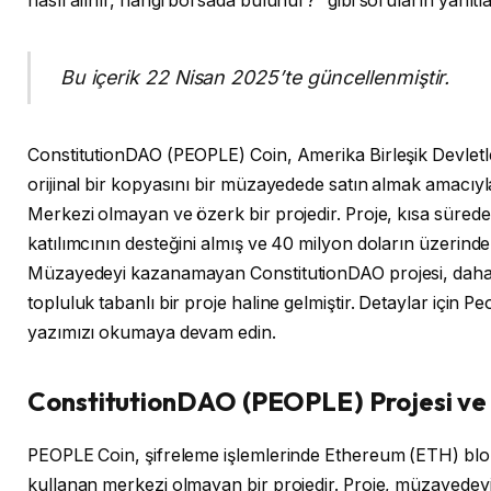
nasıl alınır, hangi borsada bulunur?” gibi soruların yanıtlar
Bu içerik 22 Nisan 2025’te güncellenmiştir.
ConstitutionDAO (PEOPLE) Coin, Amerika Birleşik Devletl
orijinal bir kopyasını bir müzayedede satın almak amacıy
Merkezi olmayan ve özerk bir projedir. Proje, kısa süred
katılımcının desteğini almış ve 40 milyon doların üzerinde
Müzayedeyi kazanamayan ConstitutionDAO projesi, dah
topluluk tabanlı bir proje haline gelmiştir. Detaylar için P
yazımızı okumaya devam edin.
ConstitutionDAO (PEOPLE) Projesi v
PEOPLE Coin, şifreleme işlemlerinde Ethereum (ETH) blok 
kullanan merkezi olmayan bir projedir. Proje, müzayede