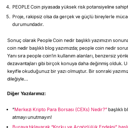
PEOPLE Coin piyasada yüksek risk potansiyeline sahipti
Proje, rakipsiz olsa da gerçek ve güçlü bireylerle müc
durumundadır.
Sonuç olarak People Coin nedir başlıklı yazımızın sonun
coin nedir başlıklı blog yazımızda; people coin nedir sor
Yanı sıra people coin’in kullanım alanları, benzersiz yönle
dezavantajları gibi birçok konuya daha değinmiş olduk. U
keyifle okuduğunuz bir yazı olmuştur. Bir sonraki yazı
dileğiyle…
Diğer Yazılarımız:
“
Merkezi Kripto Para Borsası (CEXs) Nedir?”
başlıklı 
atmayı unutmayın!
Buraya tıklayarak “Korku ve Açgözlülük Endeksi” başlık