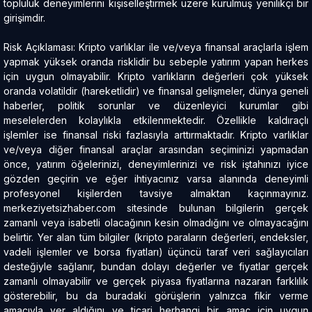
topluluk deneyimlerini kişiselleştirmek üzere kurulmuş yenilikçi bir
girişimdir.
Risk Açıklaması: Kripto varlıklar ile ve/veya finansal araçlarla işlem
yapmak yüksek oranda risklidir bu sebeple yatırım yapan herkes
için uygun olmayabilir. Kripto varlıkların değerleri çok yüksek
oranda volatildir (hareketlidir) ve finansal gelişmeler, dünya geneli
haberler, politik sorunlar ve düzenleyici kurumlar gibi
meselelerden kolaylıkla etkilenmektedir. Özellikle kaldıraçlı
işlemler ise finansal riski fazlasıyla arttırmaktadır. Kripto varlıklar
ve/veya diğer finansal araçlar arasından seçiminizi yapmadan
önce, yatırım öğelerinizi, deneyimlerinizi ve risk iştahınızı iyice
gözden geçirin ve eğer ihtiyacınız varsa alanında deneyimli
profesyonel kişilerden tavsiye almaktan kaçınmayınız.
merkeziyetsizhaber.com sitesinde bulunan bilgilerin gerçek
zamanlı veya isabetli olacağının kesin olmadığını ve olmayacağını
belirtir. Yer alan tüm bilgiler (kripto paraların değerleri, endeksler,
vadeli işlemler ve borsa fiyatları) üçüncü taraf veri sağlayıcıları
desteğiyle sağlanır, bundan dolayı değerler ve fiyatlar gerçek
zamanlı olmayabilir ve gerçek piyasa fiyatlarına nazaran farklılık
gösterebilir, bu da buradaki görüşlerin yalnızca fikir verme
amacıyla yer aldığını ve ticari herhangi bir amaç için uygun