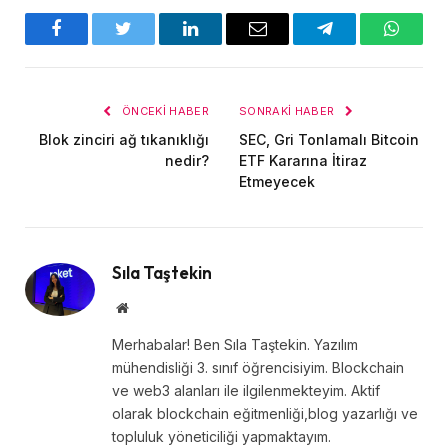
Facebook
Twitter
LinkedIn
E-
Telegram
WhatsA
posta
ÖNCEKI HABER
SONRAKI HABER
Blok zinciri ağ tıkanıklığı
SEC, Gri Tonlamalı Bitcoin
nedir?
ETF Kararına İtiraz
Etmeyecek
Sıla Taştekin
Website
Merhabalar! Ben Sıla Taştekin. Yazılım
mühendisliği 3. sınıf öğrencisiyim. Blockchain
ve web3 alanları ile ilgilenmekteyim. Aktif
olarak blockchain eğitmenliği,blog yazarlığı ve
topluluk yöneticiliği yapmaktayım.