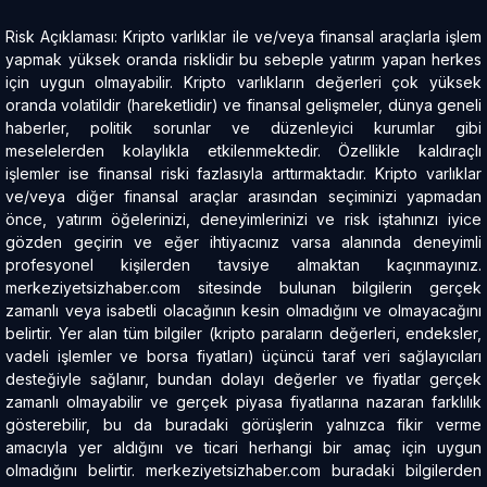
Risk Açıklaması: Kripto varlıklar ile ve/veya finansal araçlarla işlem
yapmak yüksek oranda risklidir bu sebeple yatırım yapan herkes
için uygun olmayabilir. Kripto varlıkların değerleri çok yüksek
oranda volatildir (hareketlidir) ve finansal gelişmeler, dünya geneli
haberler, politik sorunlar ve düzenleyici kurumlar gibi
meselelerden kolaylıkla etkilenmektedir. Özellikle kaldıraçlı
işlemler ise finansal riski fazlasıyla arttırmaktadır. Kripto varlıklar
ve/veya diğer finansal araçlar arasından seçiminizi yapmadan
önce, yatırım öğelerinizi, deneyimlerinizi ve risk iştahınızı iyice
gözden geçirin ve eğer ihtiyacınız varsa alanında deneyimli
profesyonel kişilerden tavsiye almaktan kaçınmayınız.
merkeziyetsizhaber.com sitesinde bulunan bilgilerin gerçek
zamanlı veya isabetli olacağının kesin olmadığını ve olmayacağını
belirtir. Yer alan tüm bilgiler (kripto paraların değerleri, endeksler,
vadeli işlemler ve borsa fiyatları) üçüncü taraf veri sağlayıcıları
desteğiyle sağlanır, bundan dolayı değerler ve fiyatlar gerçek
zamanlı olmayabilir ve gerçek piyasa fiyatlarına nazaran farklılık
gösterebilir, bu da buradaki görüşlerin yalnızca fikir verme
amacıyla yer aldığını ve ticari herhangi bir amaç için uygun
olmadığını belirtir. merkeziyetsizhaber.com buradaki bilgilerden