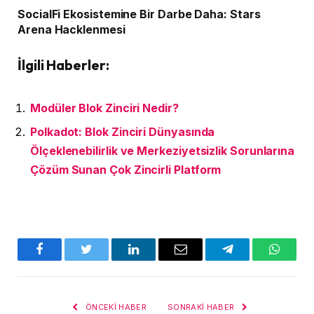
SocialFi Ekosistemine Bir Darbe Daha: Stars
Arena Hacklenmesi
İlgili Haberler:
Modüler Blok Zinciri Nedir?
Polkadot: Blok Zinciri Dünyasında
Ölçeklenebilirlik ve Merkeziyetsizlik Sorunlarına
Çözüm Sunan Çok Zincirli Platform
Facebook
Twitter
LinkedIn
E-
Telegram
WhatsA
posta
ÖNCEKI HABER
SONRAKI HABER