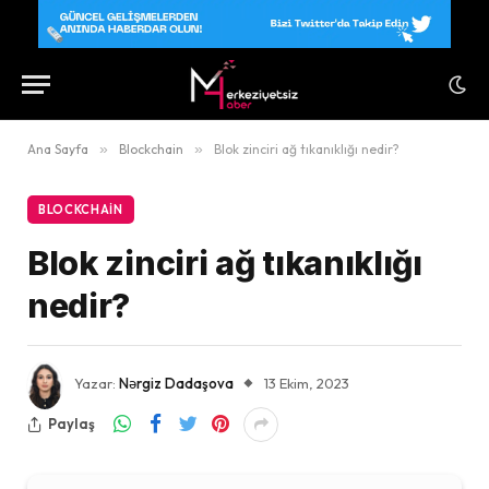
Ana Sayfa
»
Blockchain
»
Blok zinciri ağ tıkanıklığı nedir?
BLOCKCHAIN
Blok zinciri ağ tıkanıklığı
nedir?
Yazar:
Nərgiz Dadaşova
13 Ekim, 2023
Paylaş