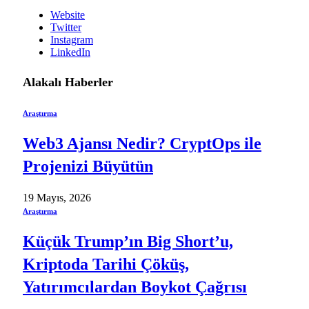
Website
Twitter
Instagram
LinkedIn
Alakalı
Haberler
Araştırma
Web3 Ajansı Nedir? CryptOps ile
Projenizi Büyütün
19 Mayıs, 2026
Araştırma
Küçük Trump’ın Big Short’u,
Kriptoda Tarihi Çöküş,
Yatırımcılardan Boykot Çağrısı