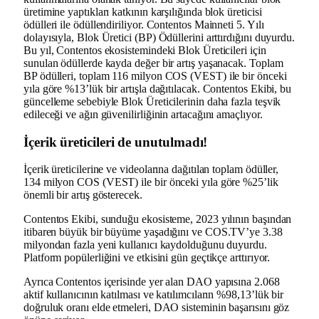
üretimine yaptıkları katkının karşılığında blok üreticisi
ödülleri ile ödüllendiriliyor.
Contentos Mainneti 5. Yılı
dolayısıyla, Blok Üretici (BP) Ödüllerini arttırdığını duyurdu.
Bu yıl, Contentos ekosistemindeki Blok Üreticileri için
sunulan ödüllerde kayda değer bir artış yaşanacak. Toplam
BP ödülleri, toplam 116 milyon COS (VEST) ile bir önceki
yıla göre %13’lük bir artışla dağıtılacak. Contentos Ekibi, bu
güncelleme sebebiyle Blok Üreticilerinin daha fazla teşvik
edileceği ve ağın güvenilirliğinin artacağını amaçlıyor.
İçerik üreticileri de unutulmadı!
İçerik üreticilerine ve videolarına dağıtılan toplam ödüller,
134 milyon COS (VEST) ile bir önceki yıla göre %25’lik
önemli bir artış gösterecek.
Contentos Ekibi, sunduğu ekosisteme, 2023 yılının başından
itibaren büyük bir büyüme yaşadığını ve COS.TV’ye 3.38
milyondan fazla yeni kullanıcı kaydolduğunu duyurdu.
Platform popülerliğini ve etkisini gün geçtikçe arttırıyor.
Ayrıca Contentos içerisinde yer alan DAO yapısına 2.068
aktif kullanıcının katılması ve katılımcıların %98,13’lük bir
doğruluk oranı elde etmeleri, DAO sisteminin başarısını göz