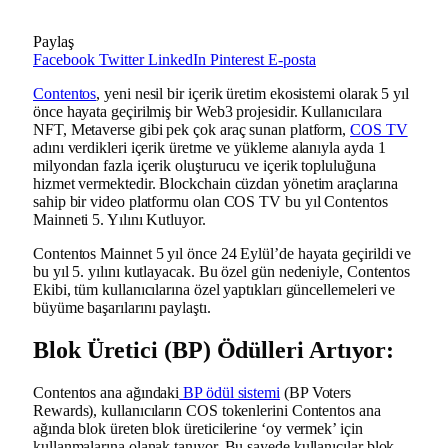
Paylaş
Facebook
Twitter
LinkedIn
Pinterest
E-posta
Contentos
, yeni nesil bir içerik üretim ekosistemi olarak 5 yıl
önce hayata geçirilmiş bir Web3 projesidir. Kullanıcılara
NFT, Metaverse gibi pek çok araç sunan platform,
COS TV
adını verdikleri içerik üretme ve yükleme alanıyla ayda 1
milyondan fazla içerik oluşturucu ve içerik topluluğuna
hizmet vermektedir. Blockchain cüzdan yönetim araçlarına
sahip bir video platformu olan COS TV bu yıl Contentos
Mainneti 5. Yılını Kutluyor.
Contentos Mainnet 5 yıl önce 24 Eylül’de hayata geçirildi ve
bu yıl 5. yılını kutlayacak. Bu özel gün nedeniyle, Contentos
Ekibi, tüm kullanıcılarına özel yaptıkları güncellemeleri ve
büyüme başarılarını paylaştı.
Blok Üretici (BP) Ödülleri Artıyor:
Contentos ana ağındaki
BP ödül sistemi
(BP Voters
Rewards), kullanıcıların COS tokenlerini Contentos ana
ağında blok üreten blok üreticilerine ‘oy vermek’ için
kullanmalarına olanak tanıyor. Bu sayede kullanıcılar blok