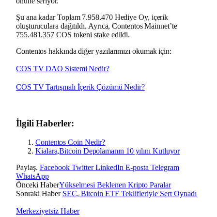
önüne seriyor.
Şu ana kadar Toplam 7.958.470 Hediye Oy, içerik
oluşturuculara dağıtıldı. Ayrıca, Contentos Mainnet’te
755.481.357 COS tokeni stake edildi.
Contentos hakkında diğer yazılarımızı okumak için:
COS TV DAO Sistemi Nedir?
COS TV Tartışmalı İçerik Çözümü Nedir?
İlgili Haberler:
Contentos Coin Nedir?
Kialara,Bitcoin Depolamanın 10 yılını Kutluyor
Paylaş.
Facebook
Twitter
LinkedIn
E-posta
Telegram
WhatsApp
Önceki Haber
Yükselmesi Beklenen Kripto Paralar
Sonraki Haber
SEC, Bitcoin ETF Teklifleriyle Sert Oynadı
Merkeziyetsiz Haber