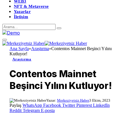
WEB3
NFT & Metaverse
Yazarlar
İletişim
Ana Sayfa
»
Araştırma
»
Contentos Mainnet Beşinci Yılını
Kutluyor!
Araştırma
Contentos Mainnet
Beşinci Yılını Kutluyor!
Yazar:
Merkeziyetsiz Haber
3 Ekim, 2023
Paylaş
WhatsApp
Facebook
Twitter
Pinterest
LinkedIn
Reddit
Telegram
E-posta