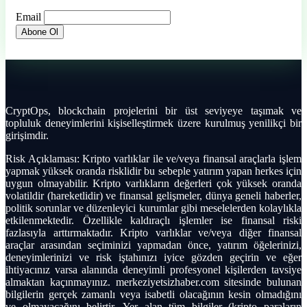
Email
CryptOps, blockchain projelerini bir üst seviyeye taşımak ve
topluluk deneyimlerini kişiselleştirmek üzere kurulmuş yenilikçi bir
girişimdir.
Risk Açıklaması: Kripto varlıklar ile ve/veya finansal araçlarla işlem
yapmak yüksek oranda risklidir bu sebeple yatırım yapan herkes için
uygun olmayabilir. Kripto varlıkların değerleri çok yüksek oranda
volatildir (hareketlidir) ve finansal gelişmeler, dünya geneli haberler,
politik sorunlar ve düzenleyici kurumlar gibi meselelerden kolaylıkla
etkilenmektedir. Özellikle kaldıraçlı işlemler ise finansal riski
fazlasıyla arttırmaktadır. Kripto varlıklar ve/veya diğer finansal
araçlar arasından seçiminizi yapmadan önce, yatırım öğelerinizi,
deneyimlerinizi ve risk iştahınızı iyice gözden geçirin ve eğer
ihtiyacınız varsa alanında deneyimli profesyonel kişilerden tavsiye
almaktan kaçınmayınız. merkeziyetsizhaber.com sitesinde bulunan
bilgilerin gerçek zamanlı veya isabetli olacağının kesin olmadığını
ve olmayacağını belirtir. Yer alan tüm bilgiler (kripto paraların