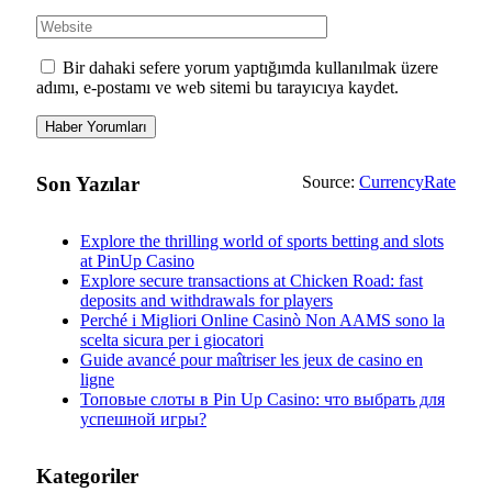
Bir dahaki sefere yorum yaptığımda kullanılmak üzere
adımı, e-postamı ve web sitemi bu tarayıcıya kaydet.
Son Yazılar
Source:
CurrencyRate
Explore the thrilling world of sports betting and slots
at PinUp Casino
Explore secure transactions at Chicken Road: fast
deposits and withdrawals for players
Perché i Migliori Online Casinò Non AAMS sono la
scelta sicura per i giocatori
Guide avancé pour maîtriser les jeux de casino en
ligne
Топовые слоты в Pin Up Casino: что выбрать для
успешной игры?
Kategoriler