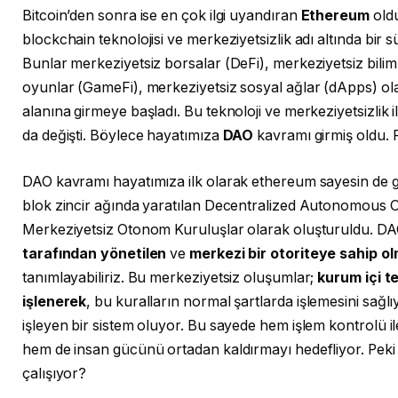
Bitcoin’den sonra ise en çok ilgi uyandıran
Ethereum
oldu
blockchain teknolojisi ve merkeziyetsizlik adı altında bir 
Bunlar merkeziyetsiz borsalar (DeFi), merkeziyetsiz bilim
oyunlar (GameFi), merkeziyetsiz sosyal ağlar (dApps) ol
alanına girmeye başladı. Bu teknoloji ve merkeziyetsizlik 
da değişti. Böylece hayatımıza
DAO
kavramı girmiş oldu. 
DAO kavramı hayatımıza ilk olarak ethereum sayesin de gir
blok zincir ağında yaratılan Decentralized Autonomous O
Merkeziyetsiz Otonom Kuruluşlar olarak oluşturuldu. DAO
tarafından yönetilen
ve
merkezi bir otoriteye sahip o
tanımlayabiliriz. Bu merkeziyetsiz oluşumlar;
kurum içi t
işlenerek
, bu kuralların normal şartlarda işlemesini sağlıy
işleyen bir sistem oluyor. Bu sayede hem işlem kontrolü il
hem de insan gücünü ortadan kaldırmayı hedefliyor. Peki 
çalışıyor?