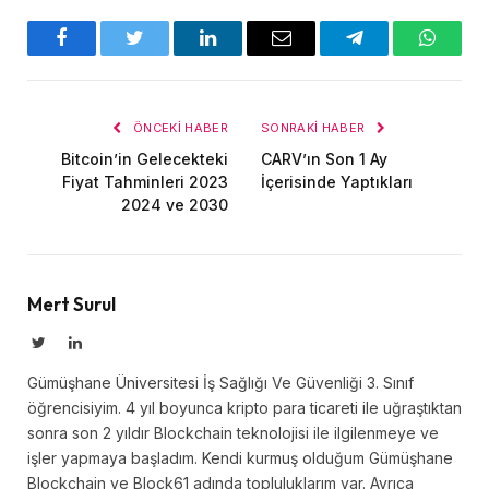
Facebook
Twitter
LinkedIn
E-
Telegram
WhatsA
posta
ÖNCEKI HABER
SONRAKI HABER
Bitcoin’in Gelecekteki
CARV’ın Son 1 Ay
Fiyat Tahminleri 2023
İçerisinde Yaptıkları
2024 ve 2030
Mert Surul
Twitter
LinkedIn
Gümüşhane Üniversitesi İş Sağlığı Ve Güvenliği 3. Sınıf
öğrencisiyim. 4 yıl boyunca kripto para ticareti ile uğraştıktan
sonra son 2 yıldır Blockchain teknolojisi ile ilgilenmeye ve
işler yapmaya başladım. Kendi kurmuş olduğum Gümüşhane
Blockchain ve Block61 adında topluluklarım var. Ayrıca