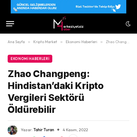
Ana Sayfa
»
Kripto Market
»
Ekonomi Haberleri
»
Zhao Changpeng: Hindistan’daki Kripto Vergileri Sektörü Öldürebilir
EKONOMI HABERLERI
Zhao Changpeng:
Hindistan’daki Kripto
Vergileri Sektörü
Öldürebilir
Yazar:
Tahir Turan
4 Kasım, 2022