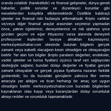
oranda volatildir (hareketlidir) ve finansal gelişmeler, dünya geneli
haberler, politik sorunlar ve düzenleyici kurumlar gibi
meselelerden kolaylıkla etkilenmektedir. Özellikle kaldıraçlı
işlemler ise finansal riski fazlasıyla arttırmaktadır. Kripto varlıklar
ve/veya diğer finansal araçlar arasından seçiminizi yapmadan
önce, yatırım öğelerinizi, deneyimlerinizi ve risk iştahınızı iyice
gözden geçirin ve eğer ihtiyacınız varsa alanında deneyimli
profesyonel kişilerden tavsiye almaktan kaçınmayınız.
merkeziyetsizhaber.com sitesinde bulunan bilgilerin gerçek
zamanlı veya isabetli olacağının kesin olmadığını ve olmayacağını
belirtir. Yer alan tüm bilgiler (kripto paraların değerleri, endeksler,
vadeli işlemler ve borsa fiyatları) üçüncü taraf veri sağlayıcıları
desteğiyle sağlanır, bundan dolayı değerler ve fiyatlar gerçek
zamanlı olmayabilir ve gerçek piyasa fiyatlarına nazaran farklılık
gösterebilir, bu da buradaki görüşlerin yalnızca fikir verme
amacıyla yer aldığını ve ticari herhangi bir amaç için uygun
olmadığını belirtir. merkeziyetsizhaber.com buradaki bilgilerden
kaynaklanan olası kayıp veya kazançlardan dolayı sorumluluk
almayı redder ve sorumluluk taşımamaktadır.