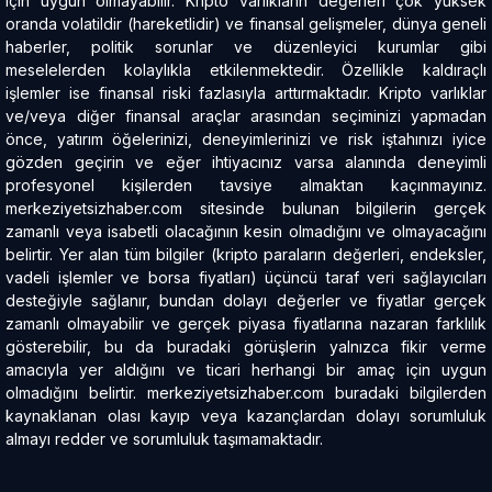
için uygun olmayabilir. Kripto varlıkların değerleri çok yüksek
oranda volatildir (hareketlidir) ve finansal gelişmeler, dünya geneli
haberler, politik sorunlar ve düzenleyici kurumlar gibi
meselelerden kolaylıkla etkilenmektedir. Özellikle kaldıraçlı
işlemler ise finansal riski fazlasıyla arttırmaktadır. Kripto varlıklar
ve/veya diğer finansal araçlar arasından seçiminizi yapmadan
önce, yatırım öğelerinizi, deneyimlerinizi ve risk iştahınızı iyice
gözden geçirin ve eğer ihtiyacınız varsa alanında deneyimli
profesyonel kişilerden tavsiye almaktan kaçınmayınız.
merkeziyetsizhaber.com sitesinde bulunan bilgilerin gerçek
zamanlı veya isabetli olacağının kesin olmadığını ve olmayacağını
belirtir. Yer alan tüm bilgiler (kripto paraların değerleri, endeksler,
vadeli işlemler ve borsa fiyatları) üçüncü taraf veri sağlayıcıları
desteğiyle sağlanır, bundan dolayı değerler ve fiyatlar gerçek
zamanlı olmayabilir ve gerçek piyasa fiyatlarına nazaran farklılık
gösterebilir, bu da buradaki görüşlerin yalnızca fikir verme
amacıyla yer aldığını ve ticari herhangi bir amaç için uygun
olmadığını belirtir. merkeziyetsizhaber.com buradaki bilgilerden
kaynaklanan olası kayıp veya kazançlardan dolayı sorumluluk
almayı redder ve sorumluluk taşımamaktadır.