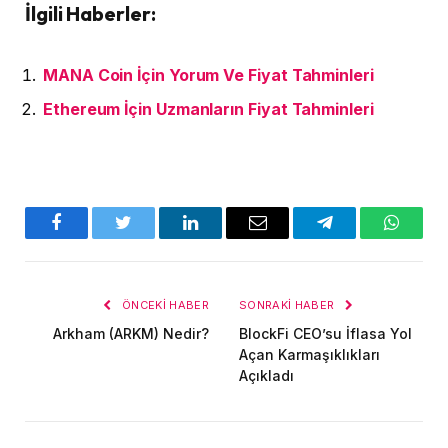
İlgili Haberler:
MANA Coin İçin Yorum Ve Fiyat Tahminleri
Ethereum İçin Uzmanların Fiyat Tahminleri
Facebook
Twitter
LinkedIn
E-
Telegram
WhatsA
posta
ÖNCEKI HABER
SONRAKI HABER
Arkham (ARKM) Nedir?
BlockFi CEO’su İflasa Yol
Açan Karmaşıklıkları
Açıkladı