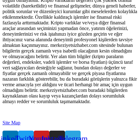
uygun olmayabilir. Kripto varlıkların değerleri çok yüksek oranda
volatildir (hareketlidir) ve finansal gelişmeler, dünya geneli haberler,
politik sorunlar ve düzenleyici kurumlar gibi meselelerden kolaylıkla
etkilenmektedir. Özellikle kaldıraçlı işlemler ise finansal riski
fazlasıyla arttırmaktadır. Kripto varlıklar ve/veya diğer finansal
araçlar arasından seçiminizi yapmadan önce, yatırım öğelerinizi,
deneyimlerinizi ve risk iştahınızı iyice gözden geçirin ve eğer
ihtiyacınız varsa alanında deneyimli profesyonel kişilerden tavsiye
almaktan kaçınmayınız. merkeziyetsizhaber.com sitesinde bulunan
bilgilerin gerçek zamanlı veya isabetli olacağının kesin olmadığını
ve olmayacağını belirtir. Yer alan tüm bilgiler (kripto paraların
değerleri, endeksler, vadeli işlemler ve borsa fiyatları) üçüncü taraf
veri sağlayıcıları desteğiyle sağlanır, bundan dolayı değerler ve
fiyatlar gerçek zamanlı olmayabilir ve gerçek piyasa fiyatlarına
nazaran farklılık gösterebilir, bu da buradaki görüşlerin yalnızca fikir
verme amacıyla yer aldığını ve ticari herhangi bir amaç için uygun
olmadığını belirtir. merkeziyetsizhaber.com buradaki bilgilerden
kaynaklanan olası kayıp veya kazançlardan dolayı sorumluluk
almayı redder ve sorumluluk taşımamaktadır.
Site Map
inkedin
Twitter
Youtube
Instagram
Telegram