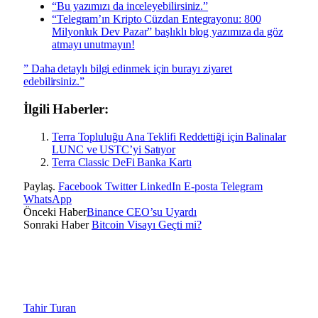
“Bu yazımızı da inceleyebilirsiniz.”
“Telegram’ın Kripto Cüzdan Entegrayonu: 800
Milyonluk Dev Pazar” başlıklı blog yazımıza da göz
atmayı unutmayın!
” Daha detaylı bilgi edinmek için burayı ziyaret
edebilirsiniz.”
İlgili Haberler:
Terra Topluluğu Ana Teklifi Reddettiği için Balinalar
LUNC ve USTC’yi Satıyor
Terra Classic DeFi Banka Kartı
Paylaş.
Facebook
Twitter
LinkedIn
E-posta
Telegram
WhatsApp
Önceki Haber
Binance CEO’su Uyardı
Sonraki Haber
Bitcoin Visayı Geçti mi?
Tahir Turan