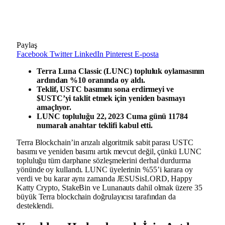
Paylaş
Facebook
Twitter
LinkedIn
Pinterest
E-posta
Terra Luna Classic (LUNC) topluluk oylamasının
ardından %10 oranında oy aldı.
Teklif, USTC basımını sona erdirmeyi ve
$USTC’yi taklit etmek için yeniden basmayı
amaçlıyor.
LUNC topluluğu 22, 2023 Cuma günü 11784
numaralı anahtar teklifi kabul etti.
Terra Blockchain’in arızalı algoritmik sabit parası USTC
basımı ve yeniden basımı artık mevcut değil, çünkü LUNC
topluluğu tüm darphane sözleşmelerini derhal durdurma
yönünde oy kullandı. LUNC üyelerinin %55’i karara oy
verdi ve bu karar aynı zamanda JESUSisLORD, Happy
Katty Crypto, StakeBin ve Lunanauts dahil olmak üzere 35
büyük Terra blockchain doğrulayıcısı tarafından da
desteklendi.