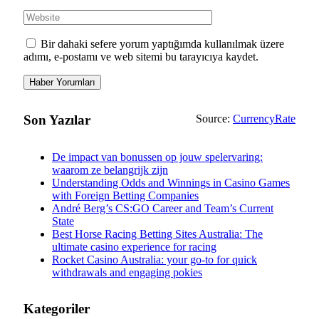
Bir dahaki sefere yorum yaptığımda kullanılmak üzere
adımı, e-postamı ve web sitemi bu tarayıcıya kaydet.
Son Yazılar
Source:
CurrencyRate
De impact van bonussen op jouw spelervaring:
waarom ze belangrijk zijn
Understanding Odds and Winnings in Casino Games
with Foreign Betting Companies
André Berg’s CS:GO Career and Team’s Current
State
Best Horse Racing Betting Sites Australia: The
ultimate casino experience for racing
Rocket Casino Australia: your go-to for quick
withdrawals and engaging pokies
Kategoriler