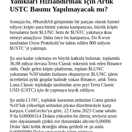
Yanıkları Hızlandırmak İçin Artık
USTC Basımı Yapılmayacak mı?
Sonuçta bu, #BurnItAll girişiminin bir parçası olarak hizmet
ediyor; kripto para birimi yakma kampanyası, büyük kripto
borsalarını hem $LUNC hem de $USTC yakmaya ikna
etmeyi amaçlıyor. Daha önce bu kampanya, Do Kwon
tarafından Ozon Protokolü’ne tahsis edilen 800 milyon
$USTC’yi yakmıştı.
Şu ana kadar yakmaya en büyük katkıda bulunan, toplamda
36,98 milyar devasa Terra Classic tokenini yok eden Binance
oldu. Önde gelen kripto platformu, toplam $LUNC
yakımının %50’sinden fazlasını oluşturuyor. $LUNC işlem
ücretlerini aylık gruplar halinde yakan Binance, artık Terra
Luna Classic topluluğu tarafından aynı şeyi Terra Classic
USD (USTC) için de yapmaya teşvik ediliyor.
Şu anda LUNC, topluluk kararının ardından Cuma günkü
%10’luk yükselişin ardından piyasa düzeltmesiyle karşı
karşıya. CoinGecko’ya göre, 22 Cuma 2023 Cuma sabahı
9’da 0,00006314 Dolara yükselen bu direnç seviyesi uzun
süre dayanamadı çünkü zor durumdaki altcoin 0,00006
Dolar’daki kritik desteğin altına geriledi ve şu anda
0,00005989 Dolar seviyesinde işlem görüyor.