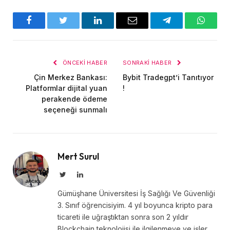
Facebook
Twitter
LinkedIn
E-
Telegram
WhatsA
posta
ÖNCEKI HABER
SONRAKI HABER
Çin Merkez Bankası:
Bybit Tradegpt’i Tanıtıyor
Platformlar dijital yuan
!
perakende ödeme
seçeneği sunmalı
Mert Surul
Twitter
LinkedIn
Gümüşhane Üniversitesi İş Sağlığı Ve Güvenliği
3. Sınıf öğrencisiyim. 4 yıl boyunca kripto para
ticareti ile uğraştıktan sonra son 2 yıldır
Blockchain teknolojisi ile ilgilenmeye ve işler