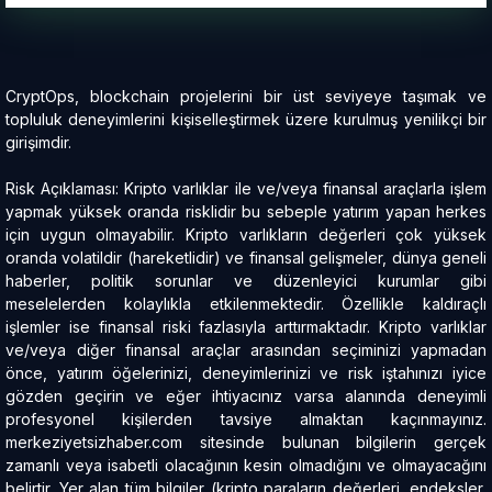
CryptOps, blockchain projelerini bir üst seviyeye taşımak ve
topluluk deneyimlerini kişiselleştirmek üzere kurulmuş yenilikçi bir
girişimdir.
Risk Açıklaması: Kripto varlıklar ile ve/veya finansal araçlarla işlem
yapmak yüksek oranda risklidir bu sebeple yatırım yapan herkes
için uygun olmayabilir. Kripto varlıkların değerleri çok yüksek
oranda volatildir (hareketlidir) ve finansal gelişmeler, dünya geneli
haberler, politik sorunlar ve düzenleyici kurumlar gibi
meselelerden kolaylıkla etkilenmektedir. Özellikle kaldıraçlı
işlemler ise finansal riski fazlasıyla arttırmaktadır. Kripto varlıklar
ve/veya diğer finansal araçlar arasından seçiminizi yapmadan
önce, yatırım öğelerinizi, deneyimlerinizi ve risk iştahınızı iyice
gözden geçirin ve eğer ihtiyacınız varsa alanında deneyimli
profesyonel kişilerden tavsiye almaktan kaçınmayınız.
merkeziyetsizhaber.com sitesinde bulunan bilgilerin gerçek
zamanlı veya isabetli olacağının kesin olmadığını ve olmayacağını
belirtir. Yer alan tüm bilgiler (kripto paraların değerleri, endeksler,