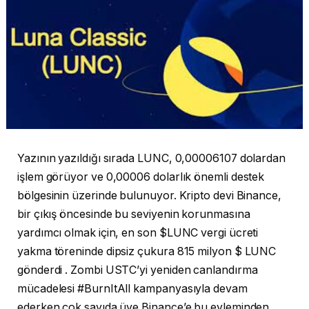
Yazının yazıldığı sırada LUNC, 0,00006107 dolardan
işlem görüyor ve 0,00006 dolarlık önemli destek
bölgesinin üzerinde bulunuyor. Kripto devi Binance,
bir çıkış öncesinde bu seviyenin korunmasına
yardımcı olmak için, en son $LUNC vergi ücreti
yakma töreninde dipsiz çukura 815 milyon $ LUNC
gönderdi . Zombi USTC’yi yeniden canlandırma
mücadelesi #BurnItAll kampanyasıyla devam
ederken çok sayıda üye Binance’e bu eyleminden