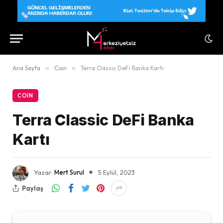
Ana Sayfa
»
Coin
»
Terra Classic DeFi Banka Kartı
COIN
Terra Classic DeFi Banka
Kartı
Yazar:
Mert Surul
5 Eylül, 2023
Paylaş