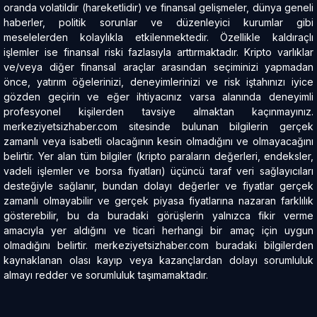
oranda volatildir (hareketlidir) ve finansal gelişmeler, dünya geneli
haberler, politik sorunlar ve düzenleyici kurumlar gibi
meselelerden kolaylıkla etkilenmektedir. Özellikle kaldıraçlı
işlemler ise finansal riski fazlasıyla arttırmaktadır. Kripto varlıklar
ve/veya diğer finansal araçlar arasından seçiminizi yapmadan
önce, yatırım öğelerinizi, deneyimlerinizi ve risk iştahınızı iyice
gözden geçirin ve eğer ihtiyacınız varsa alanında deneyimli
profesyonel kişilerden tavsiye almaktan kaçınmayınız.
merkeziyetsizhaber.com sitesinde bulunan bilgilerin gerçek
zamanlı veya isabetli olacağının kesin olmadığını ve olmayacağını
belirtir. Yer alan tüm bilgiler (kripto paraların değerleri, endeksler,
vadeli işlemler ve borsa fiyatları) üçüncü taraf veri sağlayıcıları
desteğiyle sağlanır, bundan dolayı değerler ve fiyatlar gerçek
zamanlı olmayabilir ve gerçek piyasa fiyatlarına nazaran farklılık
gösterebilir, bu da buradaki görüşlerin yalnızca fikir verme
amacıyla yer aldığını ve ticari herhangi bir amaç için uygun
olmadığını belirtir. merkeziyetsizhaber.com buradaki bilgilerden
kaynaklanan olası kayıp veya kazançlardan dolayı sorumluluk
almayı redder ve sorumluluk taşımamaktadır.