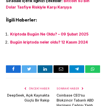
Sıradaki içerik ilginizi çekebilir:
Bitcoin 93 Bin
Dolar Tasfiye Riskiyle Karşı Karşıya
İlgili Haberler:
Kriptoda Bugün Ne Oldu? – 09 Şubat 2025
Bugün kriptoda neler oldu? 12 Kasım 2024
Facebook
Twitter
LinkedIn
E-
Telegram
WhatsA
posta
ÖNCEKI HABER
SONRAKI HABER
DeepSeek, Açık Kaynakta
Coinbase CEO’su
Güçlü Bir Rakip
Blokzincir Tabanlı ABD
Hazinesi Çağrısı Yaptı,