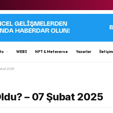
to
WEB3
NFT & Metaverse
Yazarlar
İletişim
ubat 2025
ldu? – 07 Şubat 2025