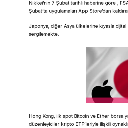
Nikkei’nin 7 Şubat tarihli haberine göre , FSA
Şubat’ta uygulamaları App Store’dan kaldırara
Japonya, diğer Asya ülkelerine kıyasla dijita
sergilemekte.
Hong Kong, ilk spot Bitcoin ve Ether borsa ya
düzenleyiciler kripto ETF’leriyle ilişkili oyn