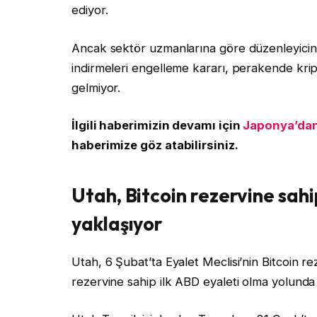
ediyor.
Ancak sektör uzmanlarına göre düzenleyicinin 
indirmeleri engelleme kararı, perakende krip
gelmiyor.
İlgili haberimizin devamı için
Japonya’dan
haberimize göz atabilirsiniz.
Utah, Bitcoin rezervine sahi
yaklaşıyor
Utah, 6 Şubat’ta Eyalet Meclisi’nin Bitcoin re
rezervine sahip ilk ABD eyaleti olma yolunda i