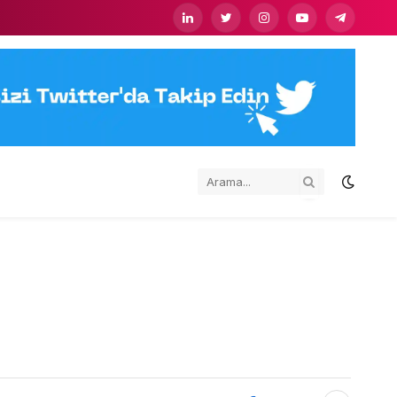
LinkedIn
Twitter
Instagram
YouTube
Telegram