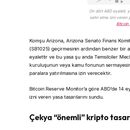
On dört ABD eyaleti, ye
satın alma izni veren 
Bitcoin
Komşu Arizona, Arizona Senato Finans Komites
(SB1025) geçirmesinin ardından benzer bir a
eyalettir ve bu yasa şu anda Temsilciler Mec
kuruluşunun veya kamu fonunun sermayesinin 
paralara yatırılmasına izin verecektir.
Bitcoin Reserve Monitor’a göre ABD’de 14 eyal
izni veren yasa tasarılarını sundu.
Çekya “önemli” kripto tasar