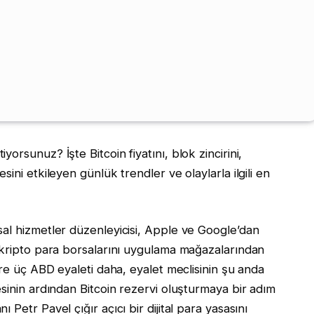
rsunuz? İşte Bitcoin fiyatını, blok zincirini,
ini etkileyen günlük trendler ve olaylarla ilgili en
al hizmetler düzenleyicisi, Apple ve Google’dan
 kripto para borsalarını uygulama mağazalarından
ere üç ABD eyaleti daha, eyalet meclisinin şu anda
sinin ardından Bitcoin rezervi oluşturmaya bir adım
Petr Pavel çığır açıcı bir dijital para yasasını