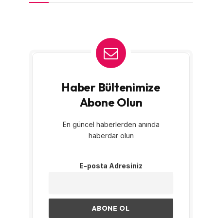
Haber Bültenimize
Abone Olun
En güncel haberlerden anında
haberdar olun
E-posta Adresiniz