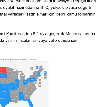
HB 230 Blockchain ve Dijital İnovasyon Değişiklikleri
ısı, eyalet hazinedarına BTC, yüksek piyasa değerli
dijital varlıkları” satın almak için belirli kamu fonlarının
.
omi Komitesi’nden 8-1 oyla geçerek Meclis salonuna
da valinin imzalaması veya veto etmesi için