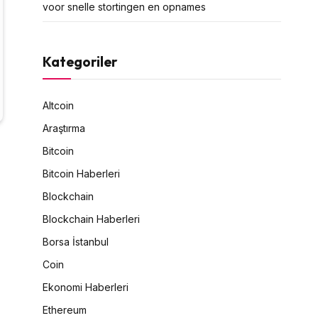
voor snelle stortingen en opnames
Kategoriler
Altcoin
Araştırma
Bitcoin
Bitcoin Haberleri
Blockchain
Blockchain Haberleri
Borsa İstanbul
Coin
Ekonomi Haberleri
Ethereum