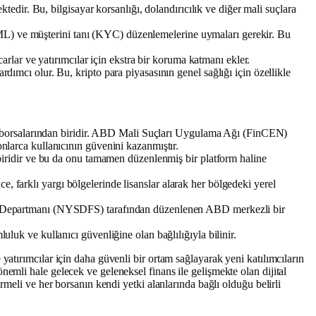
edir. Bu, bilgisayar korsanlığı, dolandırıcılık ve diğer mali suçlara
AML) ve müşterini tanı (KYC) düzenlemelerine uymaları gerekir. Bu
rlar ve yatırımcılar için ekstra bir koruma katmanı ekler.
ımcı olur. Bu, kripto para piyasasının genel sağlığı için özellikle
ra borsalarından biridir. ABD Mali Suçları Uygulama Ağı (FinCEN)
larca kullanıcının güvenini kazanmıştır.
 biridir ve bu da onu tamamen düzenlenmiş bir platform haline
e, farklı yargı bölgelerinde lisanslar alarak her bölgedeki yerel
er Departmanı (NYSDFS) tarafından düzenlenen ABD merkezli bir
luk ve kullanıcı güvenliğine olan bağlılığıyla bilinir.
atırımcılar için daha güvenli bir ortam sağlayarak yeni katılımcıların
emli hale gelecek ve geleneksel finans ile gelişmekte olan dijital
rmeli ve her borsanın kendi yetki alanlarında bağlı olduğu belirli