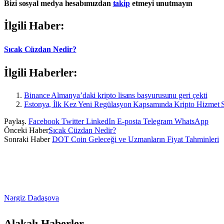
Bizi sosyal medya hesabımızdan
takip
etmeyi unutmayın
İlgili Haber:
Sıcak Cüzdan Nedir?
İlgili Haberler:
Binance Almanya’daki kripto lisans başvurusunu geri çekti
Estonya, İlk Kez Yeni Regülasyon Kapsamında Kripto Hizmet Sa
Paylaş.
Facebook
Twitter
LinkedIn
E-posta
Telegram
WhatsApp
Önceki Haber
Sıcak Cüzdan Nedir?
Sonraki Haber
DOT Coin Geleceği ve Uzmanların Fiyat Tahminleri
Nərgiz Dadaşova
Alakalı
Haberler