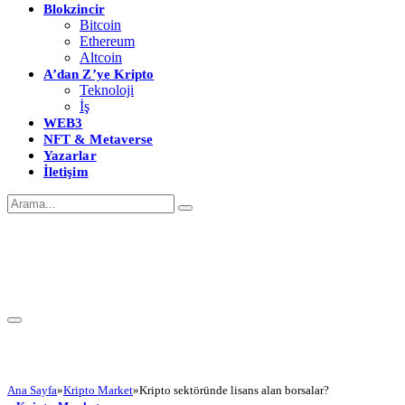
Blokzincir
Bitcoin
Ethereum
Altcoin
A’dan Z’ye Kripto
Teknoloji
İş
WEB3
NFT & Metaverse
Yazarlar
İletişim
Ana Sayfa
»
Kripto Market
»
Kripto sektöründe lisans alan borsalar?