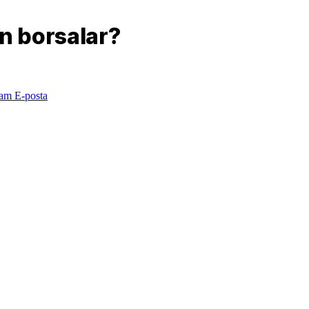
an borsalar?
ram
E-posta