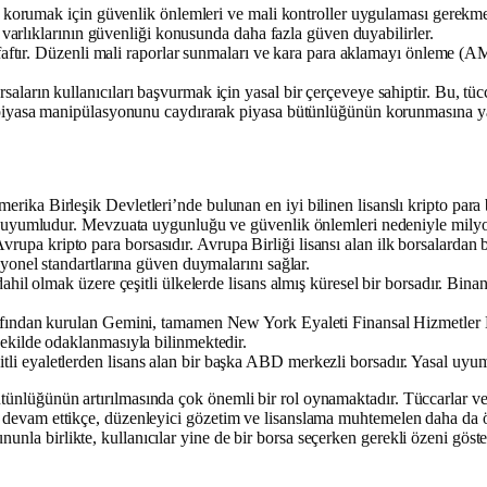
nı korumak için güvenlik önlemleri ve mali kontroller uygulaması gerekmekt
a varlıklarının güvenliği konusunda daha fazla güven duyabilirler.
ffaftır. Düzenli mali raporlar sunmaları ve kara para aklamayı önleme (
ların kullanıcıları başvurmak için yasal bir çerçeveye sahiptir. Bu, tücca
 piyasa manipülasyonunu caydırarak piyasa bütünlüğünün korunmasına yard
rika Birleşik Devletleri’nde bulunan en iyi bilinen lisanslı kripto pa
e uyumludur. Mevzuata uygunluğu ve güvenlik önlemleri nedeniyle milyon
upa kripto para borsasıdır. Avrupa Birliği lisansı alan ilk borsalardan
yonel standartlarına güven duymalarını sağlar.
il olmak üzere çeşitli ülkelerde lisans almış küresel bir borsadır. Binanc
rafından kurulan Gemini, tamamen New York Eyaleti Finansal Hizmetl
ekilde odaklanmasıyla bilinmektedir.
i eyaletlerden lisans alan bir başka ABD merkezli borsadır. Yasal uyumlu
tünlüğünün artırılmasında çok önemli bir rol oynamaktadır. Tüccarlar ve y
e devam ettikçe, düzenleyici gözetim ve lisanslama muhtemelen daha da ön
nla birlikte, kullanıcılar yine de bir borsa seçerken gerekli özeni göste