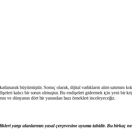
atlanarak büyümüştür. Sonuç olarak, dijital varlıkların alım satımını kola
işeleri kalıcı bir sorun olmuştur. Bu endişeleri gidermek için yeni bir kr
rını ve dünyanın dört bir yanından bazı örnekleri inceleyeceğiz.
erdikleri yargı alanlarının yasal çerçevesine uyuma tabidir. Bu birkaç 