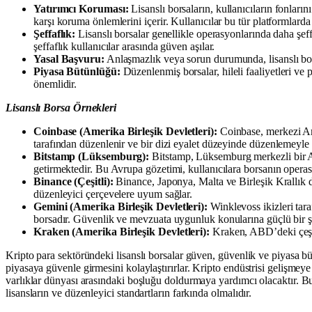
Yatırımcı Koruması:
Lisanslı borsaların, kullanıcıların fonları
karşı koruma önlemlerini içerir. Kullanıcılar bu tür platformlard
Şeffaflık:
Lisanslı borsalar genellikle operasyonlarında daha şe
şeffaflık kullanıcılar arasında güven aşılar.
Yasal Başvuru:
Anlaşmazlık veya sorun durumunda, lisanslı borsa
Piyasa Bütünlüğü:
Düzenlenmiş borsalar, hileli faaliyetleri ve
önemlidir.
Lisanslı Borsa Örnekleri
Coinbase (Amerika Birleşik Devletleri):
Coinbase, merkezi Ame
tarafından düzenlenir ve bir dizi eyalet düzeyinde düzenlemeyl
Bitstamp (Lüksemburg):
Bitstamp, Lüksemburg merkezli bir Avr
getirmektedir. Bu Avrupa gözetimi, kullanıcılara borsanın operas
Binance (Çeşitli):
Binance, Japonya, Malta ve Birleşik Krallık dah
düzenleyici çerçevelere uyum sağlar.
Gemini (Amerika Birleşik Devletleri):
Winklevoss ikizleri ta
borsadır. Güvenlik ve mevzuata uygunluk konularına güçlü bir ş
Kraken (Amerika Birleşik Devletleri):
Kraken, ABD’deki çeşitl
Kripto para sektöründeki lisanslı borsalar güven, güvenlik ve piyasa bü
piyasaya güvenle girmesini kolaylaştırırlar. Kripto endüstrisi gelişmey
varlıklar dünyası arasındaki boşluğu doldurmaya yardımcı olacaktır. Bunu
lisansların ve düzenleyici standartların farkında olmalıdır.