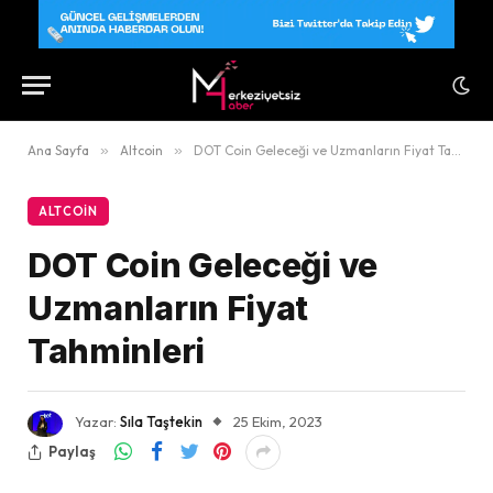
Ana Sayfa
»
Altcoin
»
DOT Coin Geleceği ve Uzmanların Fiyat Tahminleri
ALTCOIN
DOT Coin Geleceği ve
Uzmanların Fiyat
Tahminleri
Yazar:
Sıla Taştekin
25 Ekim, 2023
Paylaş