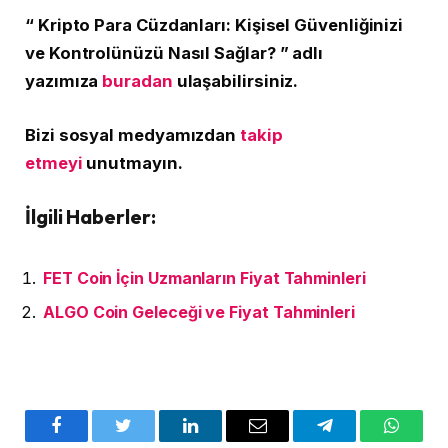
“ Kripto Para Cüzdanları: Kişisel Güvenliğinizi
ve Kontrolünüzü Nasıl Sağlar? ” adlı
yazımıza
buradan
ulaşabilirsiniz.
Bizi sosyal medyamızdan
takip
etmeyi
unutmayın.
İlgili Haberler:
FET Coin İçin Uzmanların Fiyat Tahminleri
ALGO Coin Geleceği ve Fiyat Tahminleri
Facebook
Twitter
LinkedIn
E-
Telegram
WhatsA