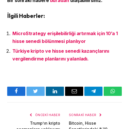
Bir sonraki habere
buradan
ulaşabilirsiniz.
İlgili Haberler:
MicroStrategy erişilebilirliği artırmak için 10’a 1
hisse senedi bölünmesi planlıyor
Türkiye kripto ve hisse senedi kazançlarını
vergilendirme planlarını yalanladı.
Facebook
Twitter
LinkedIn
E-
Telegram
WhatsA
posta
ÖNCEKI HABER
SONRAKI HABER
Trump’ın kripto
Bitcoin, Hisse