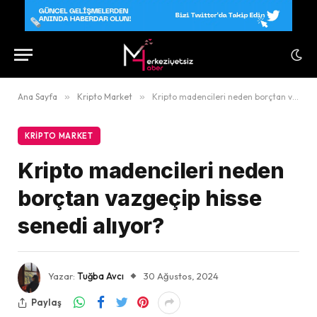
Ana Sayfa
»
Kripto Market
»
Kripto madencileri neden borçtan vazgeçip hisse senedi alıyor?
KRIPTO MARKET
Kripto madencileri neden
borçtan vazgeçip hisse
senedi alıyor?
Yazar:
Tuğba Avcı
30 Ağustos, 2024
Paylaş