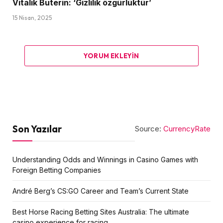
Vitalik Buterin: ‘Gizlilik özgürlüktür’
15 Nisan, 2025
YORUM EKLEYIN
Son Yazılar
Source:
CurrencyRate
Understanding Odds and Winnings in Casino Games with
Foreign Betting Companies
André Berg’s CS:GO Career and Team’s Current State
Best Horse Racing Betting Sites Australia: The ultimate
casino experience for racing