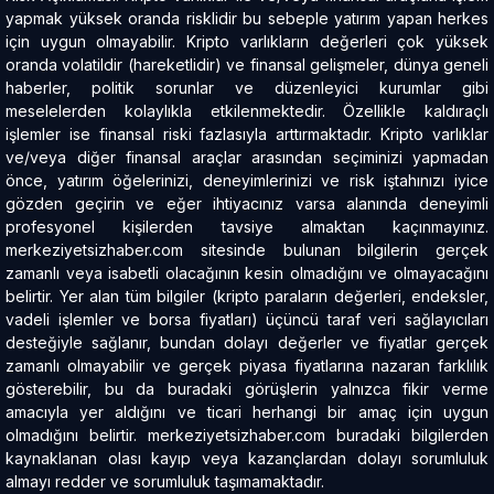
yapmak yüksek oranda risklidir bu sebeple yatırım yapan herkes
için uygun olmayabilir. Kripto varlıkların değerleri çok yüksek
oranda volatildir (hareketlidir) ve finansal gelişmeler, dünya geneli
haberler, politik sorunlar ve düzenleyici kurumlar gibi
meselelerden kolaylıkla etkilenmektedir. Özellikle kaldıraçlı
işlemler ise finansal riski fazlasıyla arttırmaktadır. Kripto varlıklar
ve/veya diğer finansal araçlar arasından seçiminizi yapmadan
önce, yatırım öğelerinizi, deneyimlerinizi ve risk iştahınızı iyice
gözden geçirin ve eğer ihtiyacınız varsa alanında deneyimli
profesyonel kişilerden tavsiye almaktan kaçınmayınız.
merkeziyetsizhaber.com sitesinde bulunan bilgilerin gerçek
zamanlı veya isabetli olacağının kesin olmadığını ve olmayacağını
belirtir. Yer alan tüm bilgiler (kripto paraların değerleri, endeksler,
vadeli işlemler ve borsa fiyatları) üçüncü taraf veri sağlayıcıları
desteğiyle sağlanır, bundan dolayı değerler ve fiyatlar gerçek
zamanlı olmayabilir ve gerçek piyasa fiyatlarına nazaran farklılık
gösterebilir, bu da buradaki görüşlerin yalnızca fikir verme
amacıyla yer aldığını ve ticari herhangi bir amaç için uygun
olmadığını belirtir. merkeziyetsizhaber.com buradaki bilgilerden
kaynaklanan olası kayıp veya kazançlardan dolayı sorumluluk
almayı redder ve sorumluluk taşımamaktadır.