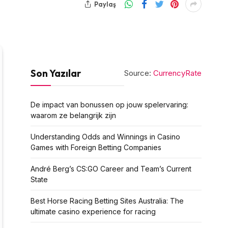
Paylaş
Son Yazılar
Source:
CurrencyRate
De impact van bonussen op jouw spelervaring:
waarom ze belangrijk zijn
Understanding Odds and Winnings in Casino
Games with Foreign Betting Companies
André Berg’s CS:GO Career and Team’s Current
State
Best Horse Racing Betting Sites Australia: The
ultimate casino experience for racing