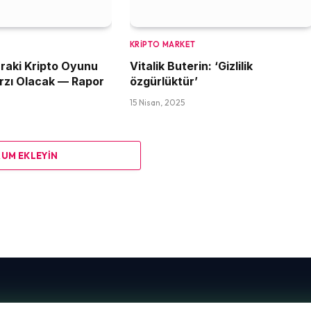
KRIPTO MARKET
raki Kripto Oyunu
Vitalik Buterin: ‘Gizlilik
rzı Olacak — Rapor
özgürlüktür’
15 Nisan, 2025
UM EKLEYIN