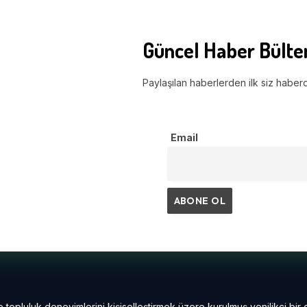
Güncel Haber Bülte
Paylaşılan haberlerden ilk siz haberd
Email
topluluk deneyimlerini kişiselleştirmek üzere kurulmuş yenilikçi bir gi