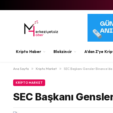
Kripto Haber
Blokzincir
A’dan Z’ye Krip
Ana Sayfa
»
Kripto Market
»
SEC Başkanı Gensler Binance’da
KRIPTO MARKET
SEC Başkanı Gensler