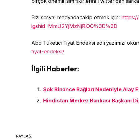
birçok önemli isim fikirlerini Twitter’dan sarka
Bizi sosyal medyada takip etmek için:
https:
igshid=MmU2YjMzNjRlOQ%3D%3D
Abd Tüketici Fiyat Endeksi adlı yazımızı okum
fiyat-endeksi/
İlgili Haberler:
Şok Binance Bağları Nedeniyle Alay E
Hindistan Merkez Bankası Başkanı Dijit
PAYLAŞ.