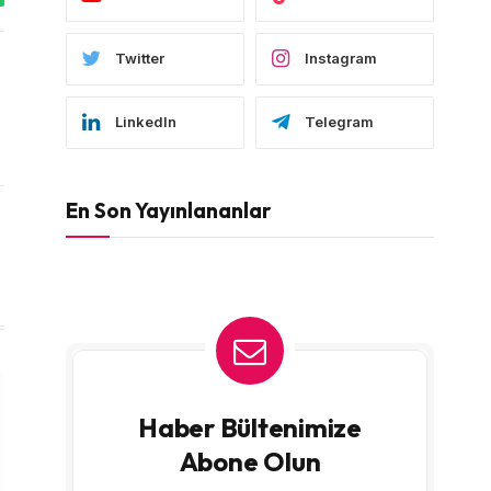
tsApp
Twitter
Instagram
LinkedIn
Telegram
En Son Yayınlananlar
Haber Bültenimize
Abone Olun