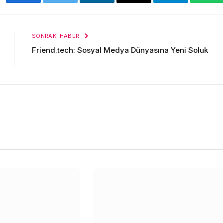
Facebook
Twitter
LinkedIn
E-
Telegram
Wha
posta
SONRAKI HABER
Friend.tech: Sosyal Medya Dünyasına Yeni Soluk