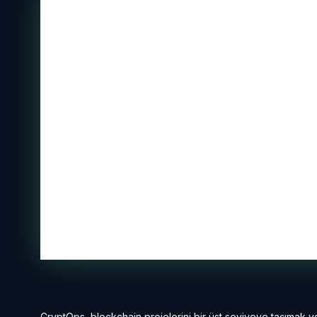
CryptOps, blockchain projelerini bir üst seviyeye taşımak ve 