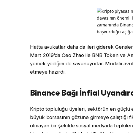
Hatta avukatlar daha da ileri giderek Gensl
Mart 2019’da Ceo Zhao ile BNB Token ve Ame
yemek yediğini de savunuyorlar. Müdafii av
etmeye hazırdı.
Binance Bağı İnfial Uyandır
Kripto topluluğu üyeleri, sektörün en güçlü 
büyük borsasının gözüne girmeye çalıştığı fik
olmayan bir şekilde sosyal medyada tepkilere