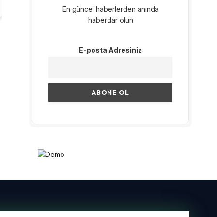
En güncel haberlerden anında
haberdar olun
E-posta Adresiniz