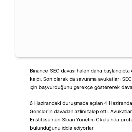
Binance-SEC davası halen daha başlangıçta
kaldı. Son olarak da savunma avukatları SE
için başvurduğunu gerekçe göstererek davadan
6 Hazirandaki duruşmada açılan 4 Haziranda
Gensler’in davadan azlini talep etti. Avukat
Enstitüsü’nün Sloan Yönetim Okulu’nda prof
bulunduğunu iddia ediyorlar.