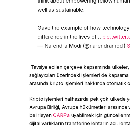
think about empowering fellow humans
well as sustainable.
Gave the example of how technology h
difference in the lives of…
pic.twitte
— Narendra Modi (@narendramodi)
S
Tavsiye edilen çerçeve kapsamında ülkeler,
sağlayıcıları üzerindeki işlemleri de kapsama
arasında kripto işlemleri hakkında otomatik ol
Kripto işlemleri halihazırda pek çok ülkede ye
Avrupa Birliği, Avrupa hükümetleri arasında v
belirleyen
CARF’a
uyabilmek için güncellenmi
dijital varlıkların transferine lehtarın adı, le