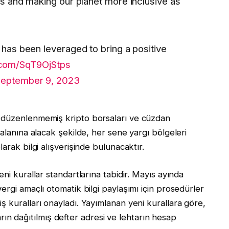
 and making our planet more inclusive as
as been leveraged to bring a positive
r.com/SqT9OjStps
eptember 9, 2023
 düzenlenmemiş kripto borsaları ve cüzdan
 alanına alacak şekilde, her sene yargı bölgeleri
arak bilgi alışverişinde bulunacaktır.
ni kurallar standartlarına tabidir. Mayıs ayında
ergi amaçlı otomatik bilgi paylaşımı için prosedürler
ş kuralları onayladı. Yayımlanan yeni kurallara göre,
htarın dağıtılmış defter adresi ve lehtarın hesap