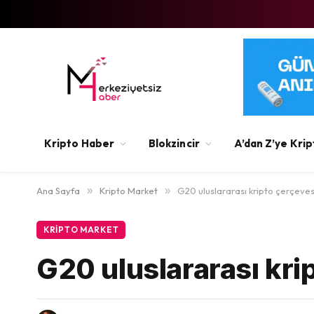
Kripto Haber
Blokzincir
A’dan Z’ye Krip
Ana Sayfa
»
Kripto Market
»
G20 uluslararası kripto çerçevesi 
KRIPTO MARKET
G20 uluslararası krip