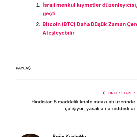
İsrail menkul kıymetler düzenleyicisi
geçti
Bitcoin (BTC) Daha Düşük Zaman Çerç
Ateşleyebilir
PAYLAŞ.
ÖNCEKI HABER
Hindistan 5 maddelik kripto mevzuatı üzerinde
çalışıyor, yasaklama reddedildi
Rojin Kızıloğlu