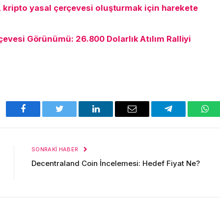
, kripto yasal çerçevesi oluşturmak için harekete
evesi Görünümü: 26.800 Dolarlık Atılım Ralliyi
Facebook
Twitter
LinkedIn
E-
Telegram
Wha
posta
SONRAKI HABER
Decentraland Coin İncelemesi: Hedef Fiyat Ne?