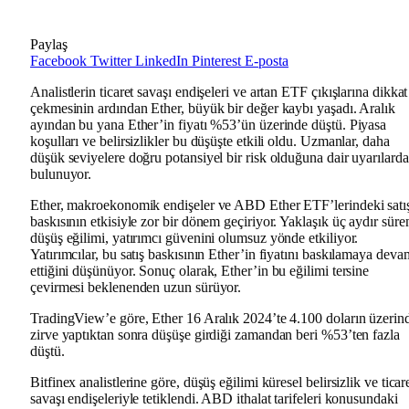
Paylaş
Facebook
Twitter
LinkedIn
Pinterest
E-posta
Analistlerin ticaret savaşı endişeleri ve artan ETF çıkışlarına dikkat
çekmesinin ardından Ether, büyük bir değer kaybı yaşadı. Aralık
ayından bu yana Ether’in fiyatı %53’ün üzerinde düştü. Piyasa
koşulları ve belirsizlikler bu düşüşte etkili oldu. Uzmanlar, daha
düşük seviyelere doğru potansiyel bir risk olduğuna dair uyarılarda
bulunuyor.
Ether, makroekonomik endişeler ve ABD Ether ETF’lerindeki satı
baskısının etkisiyle zor bir dönem geçiriyor. Yaklaşık üç aydır süre
düşüş eğilimi, yatırımcı güvenini olumsuz yönde etkiliyor.
Yatırımcılar, bu satış baskısının Ether’in fiyatını baskılamaya deva
ettiğini düşünüyor. Sonuç olarak, Ether’in bu eğilimi tersine
çevirmesi beklenenden uzun sürüyor.
TradingView’e göre, Ether 16 Aralık 2024’te 4.100 doların üzerin
zirve yaptıktan sonra düşüşe girdiği zamandan beri %53’ten fazla
düştü.
Bitfinex analistlerine göre, düşüş eğilimi küresel belirsizlik ve ticar
savaşı endişeleriyle tetiklendi. ABD ithalat tarifeleri konusundaki