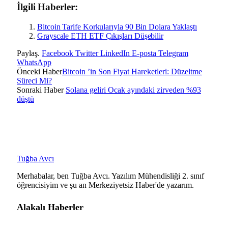
İlgili Haberler:
Bitcoin Tarife Korkularıyla 90 Bin Dolara Yaklaştı
Grayscale ETH ETF Çıkışları Düşebilir
Paylaş.
Facebook
Twitter
LinkedIn
E-posta
Telegram
WhatsApp
Önceki Haber
Bitcoin ’in Son Fiyat Hareketleri: Düzeltme
Süreci Mi?
Sonraki Haber
Solana geliri Ocak ayındaki zirveden %93
düştü
Tuğba Avcı
Merhabalar, ben Tuğba Avcı. Yazılım Mühendisliği 2. sınıf
öğrencisiyim ve şu an Merkeziyetsiz Haber'de yazarım.
Alakalı
Haberler