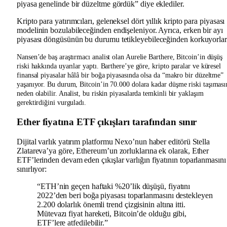
piyasa genelinde bir düzeltme gördük” diye eklediler.
Kripto para yatırımcıları, geleneksel dört yıllık kripto para piyasası
modelinin bozulabileceğinden endişeleniyor. Ayrıca, erken bir ayı
piyasası döngüsünün bu durumu tetikleyebileceğinden korkuyorlar
Nansen’de baş araştırmacı analist olan Aurelie Barthere, Bitcoin’in düşüş
riski hakkında uyarılar yaptı. Barthere’ye göre, kripto paralar ve küresel
finansal piyasalar hâlâ bir boğa piyasasında olsa da “makro bir düzeltme”
yaşanıyor. Bu durum, Bitcoin’in 70.000 dolara kadar düşme riski taşıması
neden olabilir. Analist, bu riskin piyasalarda temkinli bir yaklaşım
gerektirdiğini vurguladı.
Ether fiyatına ETF çıkışları tarafından sınır
Dijital varlık yatırım platformu Nexo’nun haber editörü Stella
Zlatareva’ya göre, Ethereum’un zorluklarına ek olarak, Ether
ETF’lerinden devam eden çıkışlar varlığın fiyatının toparlanmasını
sınırlıyor:
“ETH’nin geçen haftaki %20’lik düşüşü, fiyatını
2022’den beri boğa piyasası toparlanmasını destekleyen
2.200 dolarlık önemli trend çizgisinin altına itti.
Mütevazı fiyat hareketi, Bitcoin’de olduğu gibi,
ETF’lere atfedilebilir.”