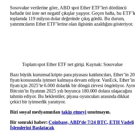
Sosovalue verilerine göre, ABD spot Ether ETF’leri dördüncü
haftadır üst üste net negatif çıkışlar yaşıyor. Geçen hafta, bu ETF’l
toplamda 119 milyon dolar değerinde çıkış gördü. Bu durum,
yatırımcıların Ether ETF’lerine olan ilgisinin azaldığını gösteriyor.
Toplam spot Ether ETF net girişi. Kaynak: Sosovalue
Bazı büyük kurumsal kripto para piyasası katılımcıları, Ether’in 2
fiyatı konusunda iyimser kalmaya devam ediyor. VanEck, Ether’in
fiyatı için 2025’te 6.000 dolarlık bir döngü zirvesi öngörüyor. Ayrı
Bitcoin’in fiyatının 2025 yılı boyunca 180.000 dolara ulaşacağını
tahmin ediyor. Bu beklentiler, piyasa oyuncuları arasında dikkat
çekici bir iyimserlik yaratıyor.
Bizi sosyal medyamızdan
takip etmeyi
unutmayın.
Bir sonraki haber:
Coinbase, ABD’de 7/24 BTC, ETH Vadeli
İşlemlerini Başlatacak