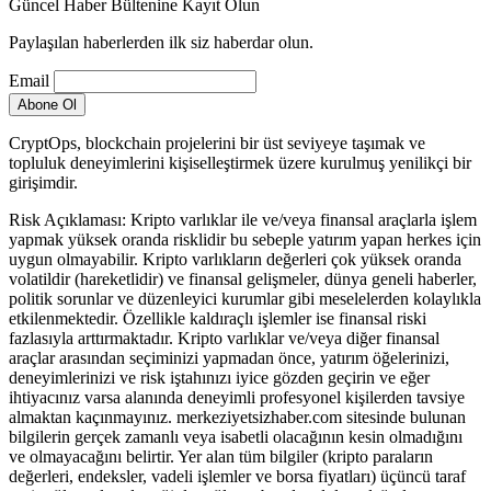
Güncel Haber Bültenine Kayıt Olun
Paylaşılan haberlerden ilk siz haberdar olun.
Email
CryptOps, blockchain projelerini bir üst seviyeye taşımak ve
topluluk deneyimlerini kişiselleştirmek üzere kurulmuş yenilikçi bir
girişimdir.
Risk Açıklaması: Kripto varlıklar ile ve/veya finansal araçlarla işlem
yapmak yüksek oranda risklidir bu sebeple yatırım yapan herkes için
uygun olmayabilir. Kripto varlıkların değerleri çok yüksek oranda
volatildir (hareketlidir) ve finansal gelişmeler, dünya geneli haberler,
politik sorunlar ve düzenleyici kurumlar gibi meselelerden kolaylıkla
etkilenmektedir. Özellikle kaldıraçlı işlemler ise finansal riski
fazlasıyla arttırmaktadır. Kripto varlıklar ve/veya diğer finansal
araçlar arasından seçiminizi yapmadan önce, yatırım öğelerinizi,
deneyimlerinizi ve risk iştahınızı iyice gözden geçirin ve eğer
ihtiyacınız varsa alanında deneyimli profesyonel kişilerden tavsiye
almaktan kaçınmayınız. merkeziyetsizhaber.com sitesinde bulunan
bilgilerin gerçek zamanlı veya isabetli olacağının kesin olmadığını
ve olmayacağını belirtir. Yer alan tüm bilgiler (kripto paraların
değerleri, endeksler, vadeli işlemler ve borsa fiyatları) üçüncü taraf