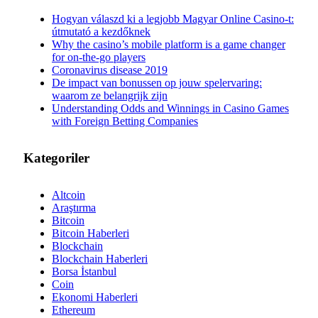
Hogyan válaszd ki a legjobb Magyar Online Casino-t:
útmutató a kezdőknek
Why the casino’s mobile platform is a game changer
for on-the-go players
Coronavirus disease 2019
De impact van bonussen op jouw spelervaring:
waarom ze belangrijk zijn
Understanding Odds and Winnings in Casino Games
with Foreign Betting Companies
Kategoriler
Altcoin
Araştırma
Bitcoin
Bitcoin Haberleri
Blockchain
Blockchain Haberleri
Borsa İstanbul
Coin
Ekonomi Haberleri
Ethereum