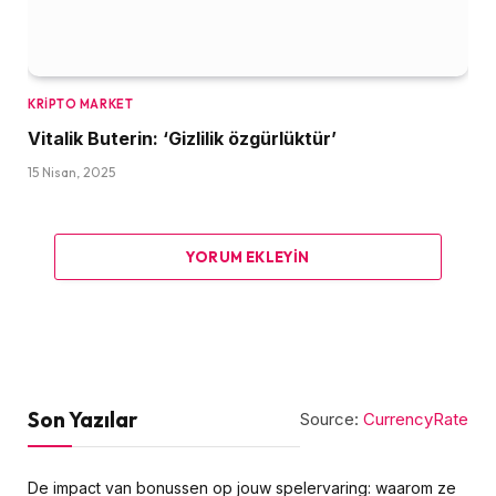
KRIPTO MARKET
Vitalik Buterin: ‘Gizlilik özgürlüktür’
15 Nisan, 2025
YORUM EKLEYIN
Son Yazılar
Source:
CurrencyRate
De impact van bonussen op jouw spelervaring: waarom ze