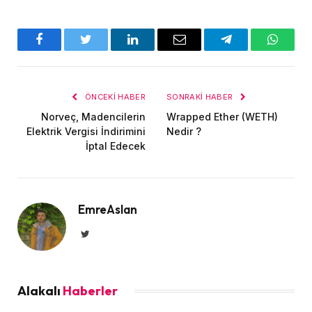
Facebook
Twitter
LinkedIn
E-
Telegram
WhatsA
posta
ÖNCEKI HABER
SONRAKI HABER
Norveç, Madencilerin
Wrapped Ether (WETH)
Elektrik Vergisi İndirimini
Nedir ?
İptal Edecek
EmreAslan
Twitter
Alakalı
Haberler