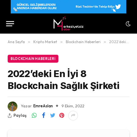
Ana Sayfa
»
Kripto Market
»
Blockchain Haberleri
»
2022’deki En İyi 8 Blockchain Sağlık Şirketi
BLOCKCHAIN HABERLERI
2022’deki En İyi 8
Blockchain Sağlık Şirketi
Yazar:
EmreAslan
9 Ekim, 2022
Paylaş