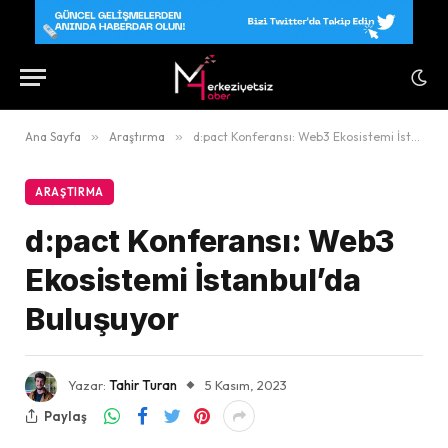
Ana Sayfa
»
Araştırma
»
d:pact Konferansı: Web3 Ekosistemi İstanbul’da Buluşuyor
ARAŞTIRMA
d:pact Konferansı: Web3
Ekosistemi İstanbul’da
Buluşuyor
Yazar:
Tahir Turan
5 Kasım, 2023
Paylaş