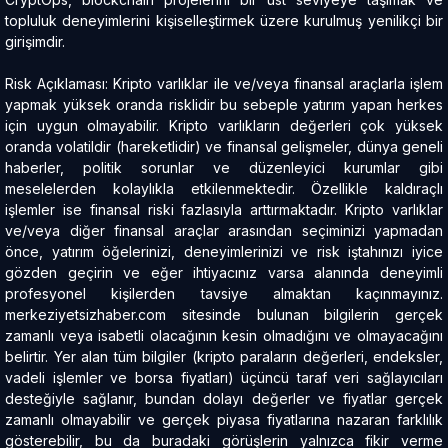
topluluk deneyimlerini kişiselleştirmek üzere kurulmuş yenilikçi bir
girişimdir.
Risk Açıklaması: Kripto varlıklar ile ve/veya finansal araçlarla işlem
yapmak yüksek oranda risklidir bu sebeple yatırım yapan herkes
için uygun olmayabilir. Kripto varlıkların değerleri çok yüksek
oranda volatildir (hareketlidir) ve finansal gelişmeler, dünya geneli
haberler, politik sorunlar ve düzenleyici kurumlar gibi
meselelerden kolaylıkla etkilenmektedir. Özellikle kaldıraçlı
işlemler ise finansal riski fazlasıyla arttırmaktadır. Kripto varlıklar
ve/veya diğer finansal araçlar arasından seçiminizi yapmadan
önce, yatırım öğelerinizi, deneyimlerinizi ve risk iştahınızı iyice
gözden geçirin ve eğer ihtiyacınız varsa alanında deneyimli
profesyonel kişilerden tavsiye almaktan kaçınmayınız.
merkeziyetsizhaber.com sitesinde bulunan bilgilerin gerçek
zamanlı veya isabetli olacağının kesin olmadığını ve olmayacağını
belirtir. Yer alan tüm bilgiler (kripto paraların değerleri, endeksler,
vadeli işlemler ve borsa fiyatları) üçüncü taraf veri sağlayıcıları
desteğiyle sağlanır, bundan dolayı değerler ve fiyatlar gerçek
zamanlı olmayabilir ve gerçek piyasa fiyatlarına nazaran farklılık
gösterebilir, bu da buradaki görüşlerin yalnızca fikir verme