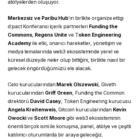
atölyelerden oluşuyor.
Merkezsiz ve Paribu Hub
’ın birlikte organize ettigi
d:pact Konferansı içerik partnerleri
Funding the
Commons
,
Regens Unite
ve T
oken Engineering
Academy
ile etki, onarıcı hareketler, yönetişim ve
medya temalarında web3 ekosisteminde yerel ve
küresel düzeyde neler olup bittiğini, birlikte nasıl bir
gelecek öngördüğümüzü ele alacak.
Celo kurucularından
Marek Olszewski
, Giveth
kurucularından
Griff Green
, Funding the Common
direktörü
David Casey
, Token Engineering kurucusu
Angela Kreitenweis
, Gitcoin kurucularından
Kevin
Owocki
ve
Scott Moore
gibi web3 ekosisteminin
önemli birçok ismi ile konuşma, panel, atölye ve çeşitli
katılımcı oturumlarda bir araya geleceğiz.