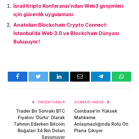
İsrail Kripto Konferansı’ndan Web3 girişimleri
için güvenlik uygulaması
Anatolian Blockchain Crypto Connect:
İstanbul’da Web 3.0 ve Blockchain Dünyası
Buluşuyor!
Facebook
Twitter
LinkedIn
E-
Telegram
WhatsA
posta
ÖNCEKI HABER
SONRAKI HABER
Trader Bir Sonraki BTC
Coinbase’in Yüksek
Fiyatını ‘Dürtü’ Olarak
Mahkeme
Tahmin Ederken Bitcoin
Anlaşmazlığında Rolü Ön
Boğaları 34 Bin Doları
Plana Çıkıyor
Savunuyor