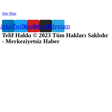
Site Map
inkedin
Twitter
Youtube
Instagram
Telegram
Telif Hakkı © 2023 Tüm Hakları Saklıdır
- Merkeziyetsiz Haber