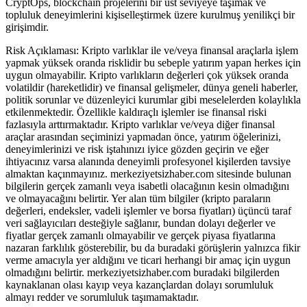
CryptOps, blockchain projelerini bir üst seviyeye taşımak ve
topluluk deneyimlerini kişiselleştirmek üzere kurulmuş yenilikçi bir
girişimdir.
Risk Açıklaması: Kripto varlıklar ile ve/veya finansal araçlarla işlem
yapmak yüksek oranda risklidir bu sebeple yatırım yapan herkes için
uygun olmayabilir. Kripto varlıkların değerleri çok yüksek oranda
volatildir (hareketlidir) ve finansal gelişmeler, dünya geneli haberler,
politik sorunlar ve düzenleyici kurumlar gibi meselelerden kolaylıkla
etkilenmektedir. Özellikle kaldıraçlı işlemler ise finansal riski
fazlasıyla arttırmaktadır. Kripto varlıklar ve/veya diğer finansal
araçlar arasından seçiminizi yapmadan önce, yatırım öğelerinizi,
deneyimlerinizi ve risk iştahınızı iyice gözden geçirin ve eğer
ihtiyacınız varsa alanında deneyimli profesyonel kişilerden tavsiye
almaktan kaçınmayınız. merkeziyetsizhaber.com sitesinde bulunan
bilgilerin gerçek zamanlı veya isabetli olacağının kesin olmadığını
ve olmayacağını belirtir. Yer alan tüm bilgiler (kripto paraların
değerleri, endeksler, vadeli işlemler ve borsa fiyatları) üçüncü taraf
veri sağlayıcıları desteğiyle sağlanır, bundan dolayı değerler ve
fiyatlar gerçek zamanlı olmayabilir ve gerçek piyasa fiyatlarına
nazaran farklılık gösterebilir, bu da buradaki görüşlerin yalnızca fikir
verme amacıyla yer aldığını ve ticari herhangi bir amaç için uygun
olmadığını belirtir. merkeziyetsizhaber.com buradaki bilgilerden
kaynaklanan olası kayıp veya kazançlardan dolayı sorumluluk
almayı redder ve sorumluluk taşımamaktadır.