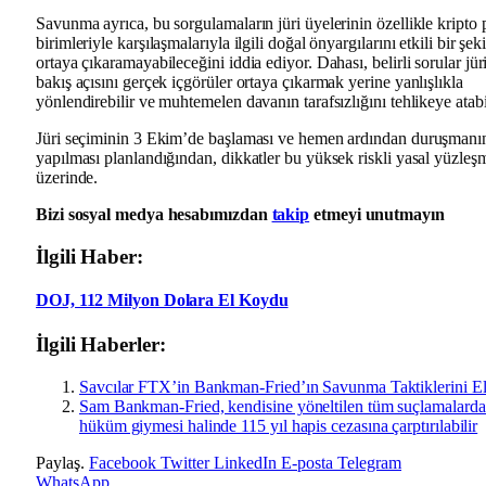
Savunma ayrıca, bu sorgulamaların jüri üyelerinin özellikle kripto 
birimleriyle karşılaşmalarıyla ilgili doğal önyargılarını etkili bir şek
ortaya çıkaramayabileceğini iddia ediyor. Dahası, belirli sorular jür
bakış açısını gerçek içgörüler ortaya çıkarmak yerine yanlışlıkla
yönlendirebilir ve muhtemelen davanın tarafsızlığını tehlikeye atabil
Jüri seçiminin 3 Ekim’de başlaması ve hemen ardından duruşmanı
yapılması planlandığından, dikkatler bu yüksek riskli yasal yüzleş
üzerinde.
Bizi sosyal medya hesabımızdan
takip
etmeyi unutmayın
İlgili Haber:
DOJ, 112 Milyon Dolara El Koydu
İlgili Haberler:
Savcılar FTX’in Bankman-Fried’ın Savunma Taktiklerini Ele
Sam Bankman-Fried, kendisine yöneltilen tüm suçlamalard
hüküm giymesi halinde 115 yıl hapis cezasına çarptırılabilir
Paylaş.
Facebook
Twitter
LinkedIn
E-posta
Telegram
WhatsApp