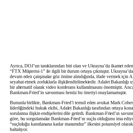
Ayrıca, DOJ’un tanıklarından biri olan ve Ukrayna’da ikamet ede
“FTX Müşterisi-1” ile ilgili bir durum ortaya çıkmıştır. Ukrayna’da
devam eden çatışmalar göz önüne alındığında, ifade vermek için
seyahat etmek zorluklarla ilişkilendirilmektedir. Adalet Bakanlığı 
bir alternatif olarak video konferans kullanılmasını önermiştir. Anc
Bankman-Fried’in savunması henüz bu öneriyi onaylamamıştır.
Bununla birlikte, Bankman-Fried’i temsil eden avukat Mark Cohe
liderliğindeki hukuk ekibi, Adalet Bakanlığı tarafından ortaya kona
sorularına ilişkin endişelerini dile getirdi. Bankman-Fried’ın savu
göre, bu sorgulamalar Bankman-Fried’ın suçlu olduğunu ima ediy
“suçluluğu kanıtlanana kadar masumdur” ilkesini potansiyel olarak
baltalıyor.