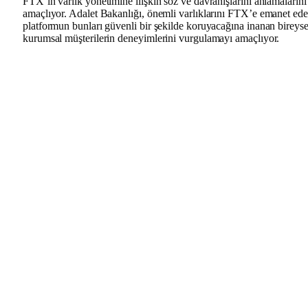
FTX’in varlık yönetimine ilişkin söz ve davranışlarını anlamalarını
amaçlıyor. Adalet Bakanlığı, önemli varlıklarını FTX’e emanet ed
platformun bunları güvenli bir şekilde koruyacağına inanan bireyse
kurumsal müşterilerin deneyimlerini vurgulamayı amaçlıyor.