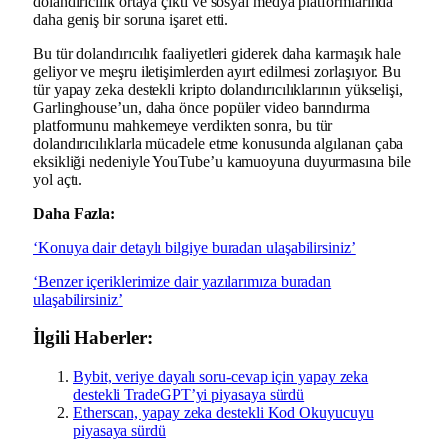
dolandırıcılık ortaya çıktı ve sosyal medya platformlarında
daha geniş bir soruna işaret etti.
Bu tür dolandırıcılık faaliyetleri giderek daha karmaşık hale
geliyor ve meşru iletişimlerden ayırt edilmesi zorlaşıyor. Bu
tür yapay zeka destekli kripto dolandırıcılıklarının yükselişi,
Garlinghouse’un, daha önce popüler video barındırma
platformunu mahkemeye verdikten sonra, bu tür
dolandırıcılıklarla mücadele etme konusunda algılanan çaba
eksikliği nedeniyle YouTube’u kamuoyuna duyurmasına bile
yol açtı.
Daha Fazla:
‘Konuya dair detaylı bilgiye buradan ulaşabilirsiniz’
‘Benzer içeriklerimize dair yazılarımıza buradan
ulaşabilirsiniz’
İlgili Haberler:
Bybit, veriye dayalı soru-cevap için yapay zeka
destekli TradeGPT’yi piyasaya sürdü
Etherscan, yapay zeka destekli Kod Okuyucuyu
piyasaya sürdü