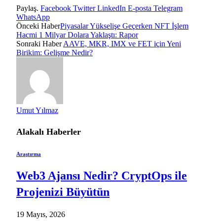
Paylaş.
Facebook
Twitter
LinkedIn
E-posta
Telegram
WhatsApp
Önceki Haber
Piyasalar Yükselişe Geçerken NFT İşlem
Hacmi 1 Milyar Dolara Yaklaştı: Rapor
Sonraki Haber
AAVE, MKR, IMX ve FET için Yeni
Birikim: Gelişme Nedir?
Umut Yılmaz
Alakalı
Haberler
Araştırma
Web3 Ajansı Nedir? CryptOps ile
Projenizi Büyütün
19 Mayıs, 2026