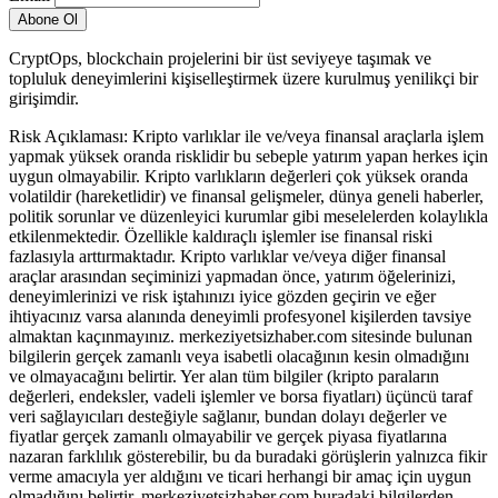
CryptOps, blockchain projelerini bir üst seviyeye taşımak ve
topluluk deneyimlerini kişiselleştirmek üzere kurulmuş yenilikçi bir
girişimdir.
Risk Açıklaması: Kripto varlıklar ile ve/veya finansal araçlarla işlem
yapmak yüksek oranda risklidir bu sebeple yatırım yapan herkes için
uygun olmayabilir. Kripto varlıkların değerleri çok yüksek oranda
volatildir (hareketlidir) ve finansal gelişmeler, dünya geneli haberler,
politik sorunlar ve düzenleyici kurumlar gibi meselelerden kolaylıkla
etkilenmektedir. Özellikle kaldıraçlı işlemler ise finansal riski
fazlasıyla arttırmaktadır. Kripto varlıklar ve/veya diğer finansal
araçlar arasından seçiminizi yapmadan önce, yatırım öğelerinizi,
deneyimlerinizi ve risk iştahınızı iyice gözden geçirin ve eğer
ihtiyacınız varsa alanında deneyimli profesyonel kişilerden tavsiye
almaktan kaçınmayınız. merkeziyetsizhaber.com sitesinde bulunan
bilgilerin gerçek zamanlı veya isabetli olacağının kesin olmadığını
ve olmayacağını belirtir. Yer alan tüm bilgiler (kripto paraların
değerleri, endeksler, vadeli işlemler ve borsa fiyatları) üçüncü taraf
veri sağlayıcıları desteğiyle sağlanır, bundan dolayı değerler ve
fiyatlar gerçek zamanlı olmayabilir ve gerçek piyasa fiyatlarına
nazaran farklılık gösterebilir, bu da buradaki görüşlerin yalnızca fikir
verme amacıyla yer aldığını ve ticari herhangi bir amaç için uygun
olmadığını belirtir. merkeziyetsizhaber.com buradaki bilgilerden