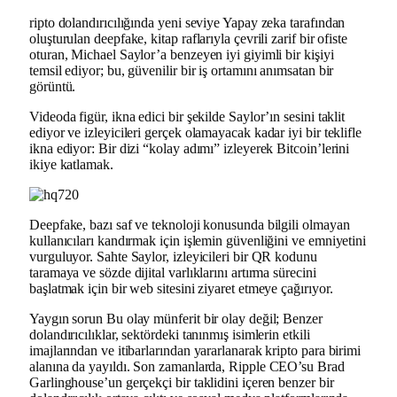
ripto dolandırıcılığında yeni seviye Yapay zeka tarafından
oluşturulan deepfake, kitap raflarıyla çevrili zarif bir ofiste
oturan, Michael Saylor’a benzeyen iyi giyimli bir kişiyi
temsil ediyor; bu, güvenilir bir iş ortamını anımsatan bir
görüntü.
Videoda figür, ikna edici bir şekilde Saylor’ın sesini taklit
ediyor ve izleyicileri gerçek olamayacak kadar iyi bir teklifle
ikna ediyor: Bir dizi “kolay adımı” izleyerek Bitcoin’lerini
ikiye katlamak.
Deepfake, bazı saf ve teknoloji konusunda bilgili olmayan
kullanıcıları kandırmak için işlemin güvenliğini ve emniyetini
vurguluyor. Sahte Saylor, izleyicileri bir QR kodunu
taramaya ve sözde dijital varlıklarını artırma sürecini
başlatmak için bir web sitesini ziyaret etmeye çağırıyor.
Yaygın sorun Bu olay münferit bir olay değil; Benzer
dolandırıcılıklar, sektördeki tanınmış isimlerin etkili
imajlarından ve itibarlarından yararlanarak kripto para birimi
alanına da yayıldı. Son zamanlarda, Ripple CEO’su Brad
Garlinghouse’un gerçekçi bir taklidini içeren benzer bir