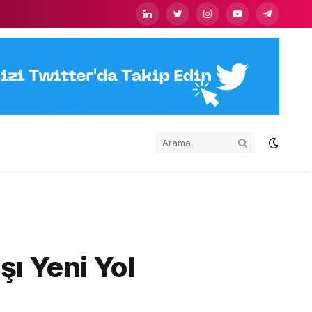
LinkedIn
Twitter
Instagram
YouTube
Telegram
ı Yeni Yol