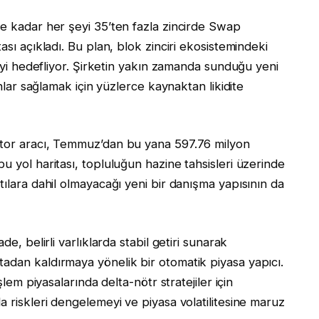
re kadar her şeyi 35’ten fazla zincirde Swap
ası açıkladı. Bu plan, blok zinciri ekosistemindeki
teyi hedefliyor. Şirketin yakın zamanda sunduğu yeni
anlar sağlamak için yüzlerce kaynaktan likidite
ator aracı, Temmuz’dan bu yana 597.76 milyon
u yol haritası, topluluğun hazine tahsisleri üzerinde
tılara dahil olmayacağı yeni bir danışma yapısının da
de, belirli varlıklarda stabil getiri sunarak
adan kaldırmaya yönelik bir otomatik piyasa yapıcı.
şlem piyasalarında delta-nötr stratejiler için
a riskleri dengelemeyi ve piyasa volatilitesine maruz