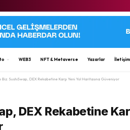
to
WEB3
NFT & Metaverse
Yazarlar
İletişim
 Biz: SushiSwap, DEX Rekabetine Karşı Yeni Yol Haritasına Güveniyor
ap, DEX Rekabetine Karş
r