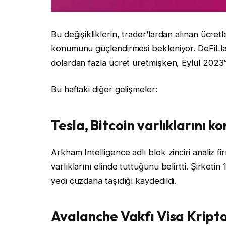
Bu değişikliklerin, trader’lardan alınan üc
konumunu güçlendirmesi bekleniyor. DeFiLlam
dolardan fazla ücret üretmişken, Eylül 2023
Bu haftaki diğer gelişmeler:
Tesla, Bitcoin varlıklarını k
Arkham Intelligence adlı blok zinciri analiz f
varlıklarını elinde tuttuğunu belirtti. Şirketin 
yedi cüzdana taşıdığı kaydedildi.
Avalanche Vakfı Visa Kript