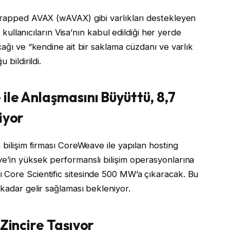
 Wrapped AVAX (wAVAX) gibi varlıkları destekleyen
, kullanıcıların Visa’nın kabul edildiği her yerde
cağı ve “kendine ait bir saklama cüzdanı ve varlık
 bildirildi.
ile Anlaşmasını Büyüttü, 8,7
iyor
 bilişim firması CoreWeave ile yapılan hosting
e’in yüksek performanslı bilişim operasyonlarına
 Core Scientific sitesinde 500 MW’a çıkaracak. Bu
kadar gelir sağlaması bekleniyor.
 Zincire Taşıyor