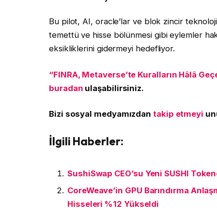
Bu pilot, AI, oracle’lar ve blok zincir teknolo
temettü ve hisse bölünmesi gibi eylemler hak
eksikliklerini gidermeyi hedefliyor.
“FINRA, Metaverse’te Kuralların Hâlâ Geçe
buradan
ulaşabilirsiniz.
Bizi sosyal medyamızdan
takip etmeyi
un
İlgili Haberler:
SushiSwap CEO’su Yeni SUSHI Tokeno
CoreWeave’in GPU Barındırma Anlaşm
Hisseleri %12 Yükseldi