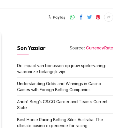
Paylaş
Son Yazılar
Source:
CurrencyRate
De impact van bonussen op jouw spelervaring:
waarom ze belangrijk zijn
Understanding Odds and Winnings in Casino
Games with Foreign Betting Companies
André Berg’s CS:GO Career and Team’s Current
State
Best Horse Racing Betting Sites Australia: The
ultimate casino experience for racing