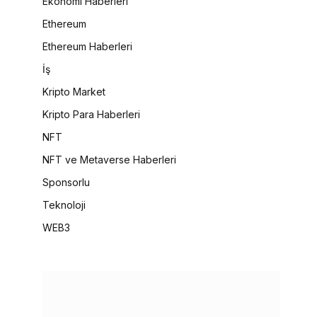
Ekonomi Haberleri
Ethereum
Ethereum Haberleri
İş
Kripto Market
Kripto Para Haberleri
NFT
NFT ve Metaverse Haberleri
Sponsorlu
Teknoloji
WEB3