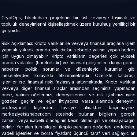
CryptOps, blockchain projelerini bir üst seviyeye taşımak ve
topluluk deneyimlerini kişiselleştirmek üzere kurulmuş yenilikçi bir
girişimdir.
Risk Açıklaması: Kripto varlıklar ile ve/veya finansal araçlarla işlem
yapmak yüksek oranda risklidir bu sebeple yatırım yapan herkes
için uygun olmayabilir. Kripto varlıkların değerleri çok yüksek
oranda volatildir (hareketlidir) ve finansal gelişmeler, dünya geneli
haberler, politik sorunlar ve düzenleyici kurumlar gibi
meselelerden kolaylıkla etkilenmektedir. Özellikle kaldıraçlı
işlemler ise finansal riski fazlasıyla arttırmaktadır. Kripto varlıklar
ve/veya diğer finansal araçlar arasından seçiminizi yapmadan
önce, yatırım öğelerinizi, deneyimlerinizi ve risk iştahınızı iyice
gözden geçirin ve eğer ihtiyacınız varsa alanında deneyimli
profesyonel kişilerden tavsiye almaktan kaçınmayınız.
merkeziyetsizhaber.com sitesinde bulunan bilgilerin gerçek
zamanlı veya isabetli olacağının kesin olmadığını ve olmayacağını
belirtir. Yer alan tüm bilgiler (kripto paraların değerleri, endeksler,
vadeli işlemler ve borsa fiyatları) üçüncü taraf veri sağlayıcıları