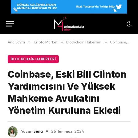
Ana Sayfa
»
Kripto Market
»
Blockchain Haberleri
»
Coinbase, Eski Bill Clinton Yardımcısını Ve Yüksek Mahkeme Avukatını Yönetim Kuruluna Ekledi
BLOCKCHAIN HABERLERI
Coinbase, Eski Bill Clinton
Yardımcısını Ve Yüksek
Mahkeme Avukatını
Yönetim Kuruluna Ekledi
Yazar:
Sena
26 Temmuz, 2024