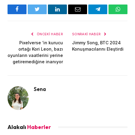
Facebook
Twitter
LinkedIn
E-
Telegram
WhatsA
posta
ÖNCEKI HABER
SONRAKI HABER
Pixelverse ‘in kurucu
Jimmy Song, BTC 2024
ortağı Kori Leon, bazı
Konuşmacılarını Eleştirdi
oyunların vaatlerini yerine
getiremediğine inanıyor
Sena
Alakalı
Haberler