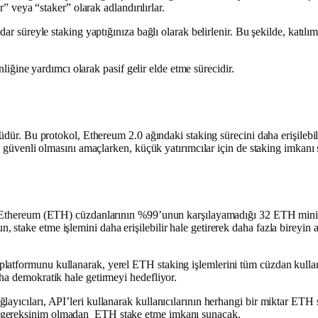
r” veya “staker” olarak adlandırılırlar.
ar süreyle staking yaptığınıza bağlı olarak belirlenir. Bu şekilde, katılı
enliğine yardımcı olarak pasif gelir elde etme sürecidir.
lüdür. Bu protokol, Ethereum 2.0 ağındaki staking sürecini daha erişilebi
e güvenli olmasını amaçlarken, küçük yatırımcılar için de staking imkanı 
ek Ethereum (ETH) cüzdanlarının %99’unun karşılayamadığı 32 ETH minimu
stake etme işlemini daha erişilebilir hale getirerek daha fazla bireyin 
tformunu kullanarak, yerel ETH staking işlemlerini tüm cüzdan kullanıcı
ha demokratik hale getirmeyi hedefliyor.
ayıcıları, API’leri kullanarak kullanıcılarının herhangi bir miktar ETH 
m gereksinim olmadan ETH stake etme imkanı sunacak.