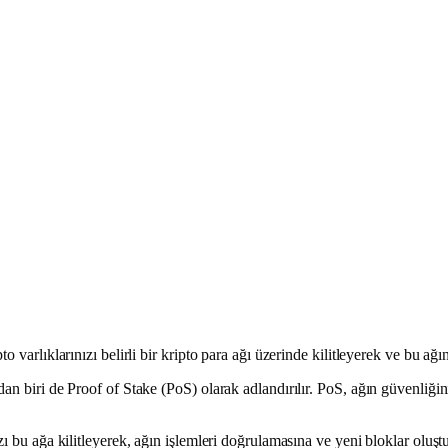
 varlıklarınızı belirli bir kripto para ağı üzerinde kilitleyerek ve bu ağı
dan biri de Proof of Stake (PoS) olarak adlandırılır. PoS, ağın güvenliğ
zı bu ağa kilitleyerek, ağın işlemleri doğrulamasına ve yeni bloklar oluşt