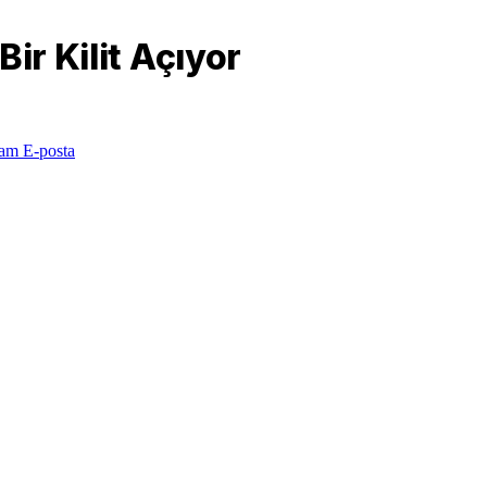
ir Kilit Açıyor
ram
E-posta