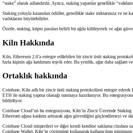
“stake” olarak adlandırılır. Ayrıca, staking yapanlar genellikle “validato
Staking yoluyla kazanılan ödüller, genellikle stake miktarınıza ve ne kad
varlıklarını büyütebilirler.
Özetle, staking, kripto paraları belirli bir ağda kilitleyerek ve ağın güv
Kiln Hakkında
Kiln, Ethereum 2.0’a entegre edilebilen bir zincir üstü staking protoko
fazla kişinin ağa katılımını teşvik eder. Bu yenilik, ağın daha sağlam v
Ortaklık hakkında
Coinbase, Kiln adlı bir zincir üstü staking protokolünü entegre eder
ETH ile staking yapma olanağı sunmaya hazırlanıyor. Bu entegrasyonun, 
bildiriliyor.
Coinbase Cloud’un bu entegrasyonu, Kiln’in Zincir Üzerinde Staking pla
Ethereum ağına katılımı artırarak ağın güvenliğini güçlendirmeyi ve da
Coinbase Cloud müşterileri ve diğer kendi kendine saklama cüzdanı sağl
Coinbase Wallet, Kiln’in çözümünü kullanarak kullanıcılara minimu