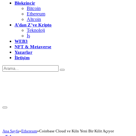
Blokzincir
Bitcoin
Ethereum
Altcoin
A’dan Z’ye Kripto
Teknoloji
İş
WEB3
NFT & Metaverse
Yazarlar
İletişim
Ana Sayfa
»
Ethereum
»
Coinbase Cloud ve Kiln Yeni Bir Kilit Açıyor