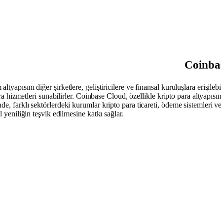
Coinba
yapısını diğer şirketlere, geliştiricilere ve finansal kuruluşlara erişileb
ara hizmetleri sunabilirler. Coinbase Cloud, özellikle kripto para altyapıs
, farklı sektörlerdeki kurumlar kripto para ticareti, ödeme sistemleri ve 
l yeniliğin teşvik edilmesine katkı sağlar.