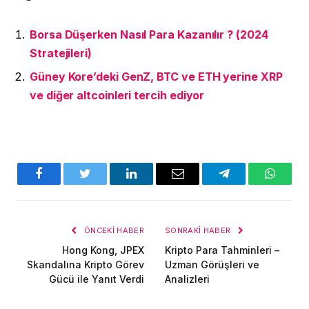
Borsa Düşerken Nasıl Para Kazanılır ? (2024
Stratejileri)
Güney Kore’deki GenZ, BTC ve ETH yerine XRP
ve diğer altcoinleri tercih ediyor
Facebook
Twitter
LinkedIn
E-
Telegram
WhatsA
posta
ÖNCEKI HABER
SONRAKI HABER
Hong Kong, JPEX
Kripto Para Tahminleri –
Skandalına Kripto Görev
Uzman Görüşleri ve
Gücü ile Yanıt Verdi
Analizleri