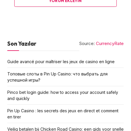
YORUM EKLEYIN
Son Yazılar
Source:
CurrencyRate
Guide avancé pour maîtriser les jeux de casino en ligne
Топовые слоты в Pin Up Casino: что выбрать для
успешной игры?
Pinco bet login guide: how to access your account safely
and quickly
Pin Up Casino : les secrets des jeux en direct et comment
en tirer
Veilig betalen bij Chicken Road Сasino: een gids voor snelle