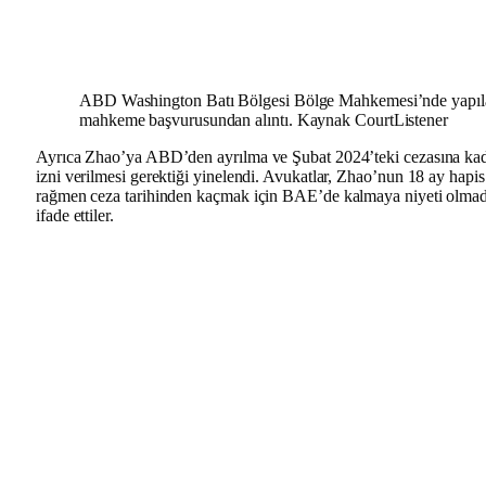
ABD Washington Batı Bölgesi Bölge Mahkemesi’nde yapıla
mahkeme başvurusundan alıntı. Kaynak CourtListener
Ayrıca Zhao’ya ABD’den ayrılma ve Şubat 2024’teki cezasına 
izni verilmesi gerektiği yinelendi. Avukatlar, Zhao’nun 18 ay hapis
rağmen ceza tarihinden kaçmak için BAE’de kalmaya niyeti olmadığ
ifade ettiler.