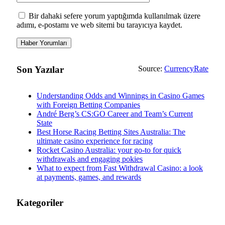
Bir dahaki sefere yorum yaptığımda kullanılmak üzere
adımı, e-postamı ve web sitemi bu tarayıcıya kaydet.
Son Yazılar
Source:
CurrencyRate
Understanding Odds and Winnings in Casino Games
with Foreign Betting Companies
André Berg’s CS:GO Career and Team’s Current
State
Best Horse Racing Betting Sites Australia: The
ultimate casino experience for racing
Rocket Casino Australia: your go-to for quick
withdrawals and engaging pokies
What to expect from Fast Withdrawal Casino: a look
at payments, games, and rewards
Kategoriler