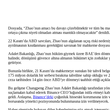
Dosyada, “Zhao’nun amacı bu davayı çözebilmektir ve tüm bu madd
ortaya çıkma niyeti olmadan atması mantıklı olmayacaktır” denildi.
22 Kasım’da ABD savcıları, Zhao’nun algılanan uçuş riski neden
ayrılmasının kısıtlanması gerektiğini savunan bir mahkeme dosyası
Adalet Bakanlığı, Zhao’nun hüküm giymek üzere BAE’den dönme
halinde, dönüşünü güvence altına almanın hükümet için zorluklar y
getiriyor.
Bununla birlikte, 21 Kasım’da mahkemeye sunulan bir tahvil belg
175 milyon dolarlık bir serbest bırakma tahviline sahip olduğu ve 
ceza tarihinden 14 gün önce ABD’ye dönmeyi taahhüt ettiği açıkla
Bu gelişme Changpeng Zhao’nun Adalet Bakanlığı tarafından yönelt
suçlamaları kabul ederek Binance CEO’luğundan istifa etmeyi kab
geldi. Anlaşma,
Binance’deki
çoğunluk hissesini korumasına izin v
borsasında yönetici pozisyonunda bulunmasına izin verilmeyecek.
Haber sitemizde bulunan diğer haberlerimize göz atmak isterseniz: