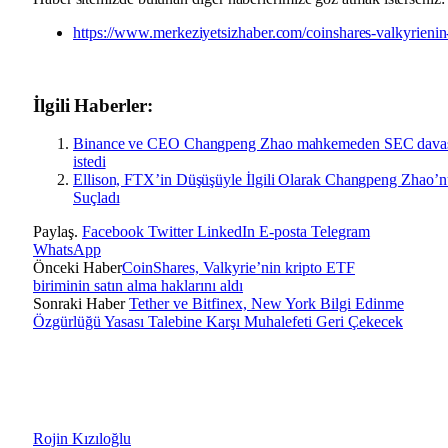
https://www.merkeziyetsizhaber.com/coinshares-valkyrienin-
İlgili Haberler:
Binance ve CEO Changpeng Zhao mahkemeden SEC davası
istedi
Ellison, FTX’in Düşüşüyle İlgili Olarak Changpeng Zhao’
Suçladı
Paylaş.
Facebook
Twitter
LinkedIn
E-posta
Telegram
WhatsApp
Önceki Haber
CoinShares, Valkyrie’nin kripto ETF
biriminin satın alma haklarını aldı
Sonraki Haber
Tether ve Bitfinex, New York Bilgi Edinme
Özgürlüğü Yasası Talebine Karşı Muhalefeti Geri Çekecek
Rojin Kızıloğlu