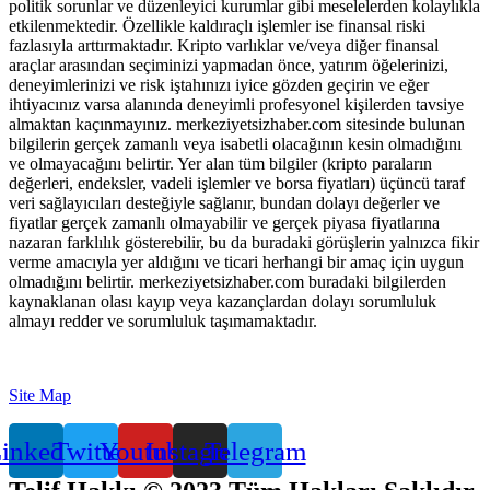
politik sorunlar ve düzenleyici kurumlar gibi meselelerden kolaylıkla
etkilenmektedir. Özellikle kaldıraçlı işlemler ise finansal riski
fazlasıyla arttırmaktadır. Kripto varlıklar ve/veya diğer finansal
araçlar arasından seçiminizi yapmadan önce, yatırım öğelerinizi,
deneyimlerinizi ve risk iştahınızı iyice gözden geçirin ve eğer
ihtiyacınız varsa alanında deneyimli profesyonel kişilerden tavsiye
almaktan kaçınmayınız. merkeziyetsizhaber.com sitesinde bulunan
bilgilerin gerçek zamanlı veya isabetli olacağının kesin olmadığını
ve olmayacağını belirtir. Yer alan tüm bilgiler (kripto paraların
değerleri, endeksler, vadeli işlemler ve borsa fiyatları) üçüncü taraf
veri sağlayıcıları desteğiyle sağlanır, bundan dolayı değerler ve
fiyatlar gerçek zamanlı olmayabilir ve gerçek piyasa fiyatlarına
nazaran farklılık gösterebilir, bu da buradaki görüşlerin yalnızca fikir
verme amacıyla yer aldığını ve ticari herhangi bir amaç için uygun
olmadığını belirtir. merkeziyetsizhaber.com buradaki bilgilerden
kaynaklanan olası kayıp veya kazançlardan dolayı sorumluluk
almayı redder ve sorumluluk taşımamaktadır.
Site Map
inkedin
Twitter
Youtube
Instagram
Telegram