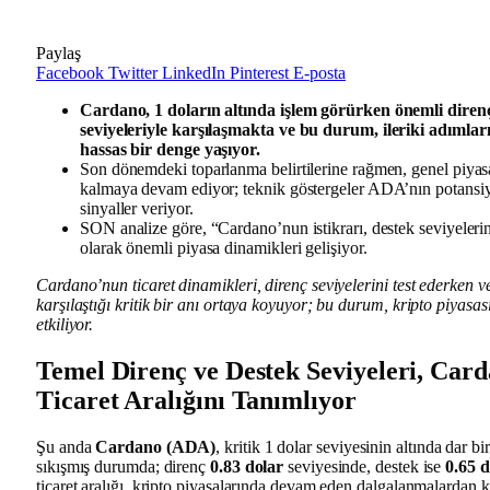
Paylaş
Facebook
Twitter
LinkedIn
Pinterest
E-posta
Cardano, 1 doların altında işlem görürken önemli diren
seviyeleriyle karşılaşmakta ve bu durum, ileriki adımları
hassas bir denge yaşıyor.
Son dönemdeki toparlanma belirtilerine rağmen, genel piyasa
kalmaya devam ediyor; teknik göstergeler ADA’nın potansiy
sinyaller veriyor.
SON analize göre, “Cardano’nun istikrarı, destek seviyeleri
olarak önemli piyasa dinamikleri gelişiyor.
Cardano’nun ticaret dinamikleri, direnç seviyelerini test ederken ve
karşılaştığı kritik bir anı ortaya koyuyor; bu durum, kripto piyasa
etkiliyor.
Temel Direnç ve Destek Seviyeleri, Car
Ticaret Aralığını Tanımlıyor
Şu anda
Cardano (ADA)
, kritik 1 dolar seviyesinin altında dar bir
sıkışmış durumda; direnç
0.83 dolar
seviyesinde, destek ise
0.65 d
ticaret aralığı, kripto piyasalarında devam eden dalgalanmalardan