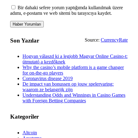
Bir dahaki sefere yorum yaptığımda kullanılmak üzere
adımı, e-postamı ve web sitemi bu tarayıcıya kaydet.
Son Yazılar
Source:
CurrencyRate
Hogyan válaszd ki a legjobb Magyar Online Casino-t:
útmutató a kezdőknek
Why the casino’s mobile platform is a game changer
for on-the-go players
Coronavirus disease 2019
De impact van bonussen op jouw spelervaring:
waarom ze belangrijk zijn
Understanding Odds and Winnings in Casino Games
with Foreign Betting Companies
Kategoriler
Altcoin