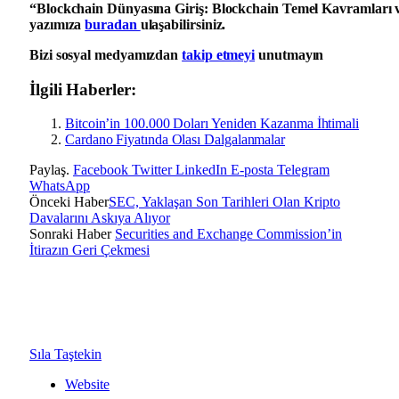
“Blockchain Dünyasına Giriş: Blockchain Temel Kavramları ve
yazımıza
buradan
ulaşabilirsiniz.
Bizi sosyal medyamızdan
takip etmeyi
unutmayın
İlgili Haberler:
Bitcoin’in 100.000 Doları Yeniden Kazanma İhtimali
Cardano Fiyatında Olası Dalgalanmalar
Paylaş.
Facebook
Twitter
LinkedIn
E-posta
Telegram
WhatsApp
Önceki Haber
SEC, Yaklaşan Son Tarihleri Olan Kripto
Davalarını Askıya Alıyor
Sonraki Haber
Securities and Exchange Commission’in
İtirazın Geri Çekmesi
Sıla Taştekin
Website