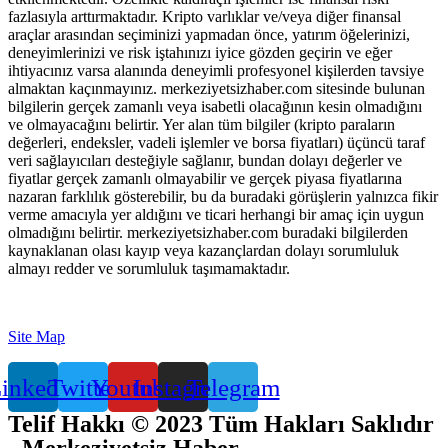
fazlasıyla arttırmaktadır. Kripto varlıklar ve/veya diğer finansal
araçlar arasından seçiminizi yapmadan önce, yatırım öğelerinizi,
deneyimlerinizi ve risk iştahınızı iyice gözden geçirin ve eğer
ihtiyacınız varsa alanında deneyimli profesyonel kişilerden tavsiye
almaktan kaçınmayınız. merkeziyetsizhaber.com sitesinde bulunan
bilgilerin gerçek zamanlı veya isabetli olacağının kesin olmadığını
ve olmayacağını belirtir. Yer alan tüm bilgiler (kripto paraların
değerleri, endeksler, vadeli işlemler ve borsa fiyatları) üçüncü taraf
veri sağlayıcıları desteğiyle sağlanır, bundan dolayı değerler ve
fiyatlar gerçek zamanlı olmayabilir ve gerçek piyasa fiyatlarına
nazaran farklılık gösterebilir, bu da buradaki görüşlerin yalnızca fikir
verme amacıyla yer aldığını ve ticari herhangi bir amaç için uygun
olmadığını belirtir. merkeziyetsizhaber.com buradaki bilgilerden
kaynaklanan olası kayıp veya kazançlardan dolayı sorumluluk
almayı redder ve sorumluluk taşımamaktadır.
Site Map
inkedin
Twitter
Youtube
Instagram
Telegram
Telif Hakkı © 2023 Tüm Hakları Saklıdır