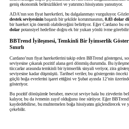
geniş ekonomik belirsizlikleri ve yatırımcı hissiyatını yansıtıyor.
ADA’nın son fiyat hareketleri, bu dalgalanmayı vurguluyor. Gözle
destek seviyesinin
başarılı bir şekilde korunmasının,
0.83 dolar d
bir hareket için önemli olabileceğini belirtiyor. Eğer Cardano bu eng
dolar
potansiyel hedefine doğru ek bir yukarı yönlü ivme görebilir
BBTrend İyileşmesi, Temkinli Bir İyimserlik Göste
Sınırlı
Cardano’nun fiyat hareketlerini takip eden BBTrend göstergesi, 
seviyesine çıkarak pozitif alana geri dönmüş durumda. Bu iyileşme,
tüccarlar arasında temkinli bir iyimserlik sinyali veriyor, zira göst
seviyesine kadar düşmüştü. Tarihsel veriler, bu göstergenin öncek
güçlü boğa evrelerini işaret ettiğini ve Şubat ayında 12’nin üzerinde
gösteriyor.
Bu pozitif dönüşümle beraber, mevcut seviye hala bu zirvelerin beli
kalıyor, bu da ivmenin zayıf olduğunu öne sürüyor. Eğer BBTrend sü
kaydedebilirse, bu muhtemelen boğa hissiyatını güçlendirecek ve ye
çekebilir.