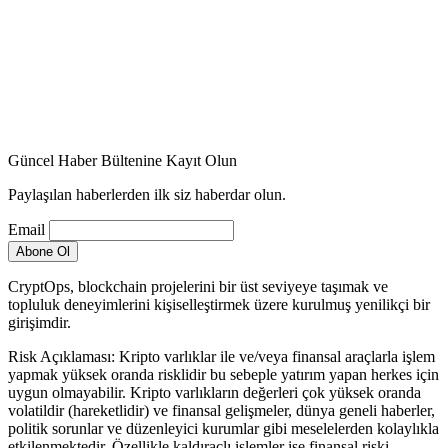
Güncel Haber Bültenine Kayıt Olun
Paylaşılan haberlerden ilk siz haberdar olun.
Email
CryptOps, blockchain projelerini bir üst seviyeye taşımak ve
topluluk deneyimlerini kişiselleştirmek üzere kurulmuş yenilikçi bir
girişimdir.
Risk Açıklaması: Kripto varlıklar ile ve/veya finansal araçlarla işlem
yapmak yüksek oranda risklidir bu sebeple yatırım yapan herkes için
uygun olmayabilir. Kripto varlıkların değerleri çok yüksek oranda
volatildir (hareketlidir) ve finansal gelişmeler, dünya geneli haberler,
politik sorunlar ve düzenleyici kurumlar gibi meselelerden kolaylıkla
etkilenmektedir. Özellikle kaldıraçlı işlemler ise finansal riski