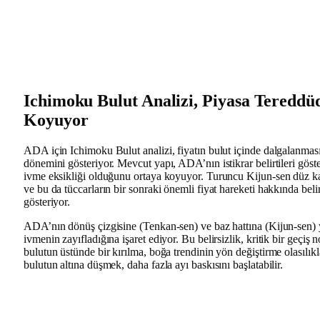
Ichimoku Bulut Analizi, Piyasa Teredd
Koyuyor
ADA için Ichimoku Bulut analizi, fiyatın bulut içinde dalgalanması 
dönemini gösteriyor. Mevcut yapı, ADA’nın istikrar belirtileri göste
ivme eksikliği olduğunu ortaya koyuyor. Turuncu Kijun-sen düz 
ve bu da tüccarların bir sonraki önemli fiyat hareketi hakkında belir
gösteriyor.
ADA’nın dönüş çizgisine (Tenkan-sen) ve baz hattına (Kijun-sen) y
ivmenin zayıfladığına işaret ediyor. Bu belirsizlik, kritik bir geçiş 
bulutun üstünde bir kırılma, boğa trendinin yön değiştirme olasılıkla
bulutun altına düşmek, daha fazla ayı baskısını başlatabilir.