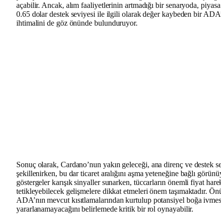
açabilir. Ancak, alım faaliyetlerinin artmadığı bir senaryoda, piyasa 
0.65 dolar destek seviyesi ile ilgili olarak değer kaybeden bir ADA’
ihtimalini de göz önünde bulunduruyor.
Sonuç olarak, Cardano’nun yakın geleceği, ana direnç ve destek se
şekillenirken, bu dar ticaret aralığını aşma yeteneğine bağlı görün
göstergeler karışık sinyaller sunarken, tüccarların önemli fiyat harek
tetikleyebilecek gelişmelere dikkat etmeleri önem taşımaktadır. Ö
ADA’nın mevcut kısıtlamalarından kurtulup potansiyel boğa ivmes
yararlanamayacağını belirlemede kritik bir rol oynayabilir.