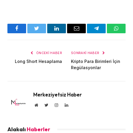
Facebook
Twitter
LinkedIn
E-
Telegram
WhatsA
posta
ÖNCEKI HABER
SONRAKI HABER
Long Short Hesaplama
Kripto Para Birimleri İçin
Regülasyonlar
Merkeziyetsiz Haber
Website
Twitter
Instagram
LinkedIn
Alakalı
Haberler