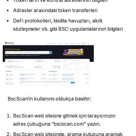
Token’ların ve kontrat adreslerinin bilgileri
Adresler arasındaki token transferleri
DeFi protokolleri, likidite havuzları, akıllı
sözleşmeler vb. gibi BSC uygulamalarının bilgileri
BscScan’in kullanımı oldukça basittir:
BscScan web sitesine gitmek için tarayıcınızın
adres çubuğuna “bscscan.com” yazın.
BscScan web sitesinde, arama kutusuna aramak