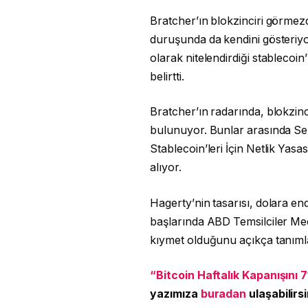
Bratcher’ın blokzinciri görmez
duruşunda da kendini gösteriyor.
olarak nitelendirdiği stablecoin
belirtti.
Bratcher’ın radarında, blokzinci
bulunuyor. Bunlar arasında Se
Stablecoin’leri İçin Netlik Yas
alıyor.
Hagerty’nin tasarısı, dolara en
başlarında ABD Temsilciler Mecl
kıymet olduğunu açıkça tanımla
“Bitcoin Haftalık Kapanışını 
yazımıza
buradan
ulaşabilirsi