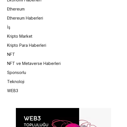
Ethereum
Ethereum Haberleri
İş
Kripto Market
Kripto Para Haberleri
NFT
NFT ve Metaverse Haberleri
Sponsorlu
Teknoloji
WEB3