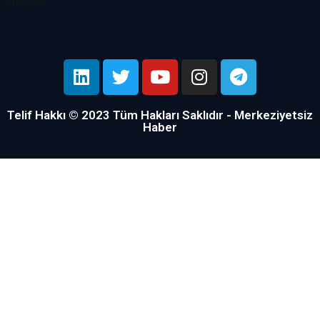
Site Map
Telif Hakkı © 2023 Tüm Hakları Saklıdır - Merkeziyetsiz
Haber