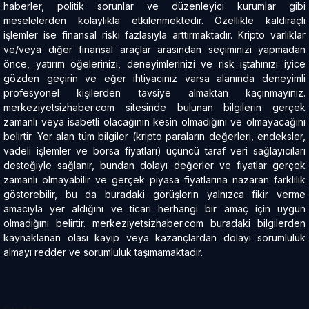
haberler, politik sorunlar ve düzenleyici kurumlar gibi
meselelerden kolaylıkla etkilenmektedir. Özellikle kaldıraçlı
işlemler ise finansal riski fazlasıyla arttırmaktadır. Kripto varlıklar
ve/veya diğer finansal araçlar arasından seçiminizi yapmadan
önce, yatırım öğelerinizi, deneyimlerinizi ve risk iştahınızı iyice
gözden geçirin ve eğer ihtiyacınız varsa alanında deneyimli
profesyonel kişilerden tavsiye almaktan kaçınmayınız.
merkeziyetsizhaber.com sitesinde bulunan bilgilerin gerçek
zamanlı veya isabetli olacağının kesin olmadığını ve olmayacağını
belirtir. Yer alan tüm bilgiler (kripto paraların değerleri, endeksler,
vadeli işlemler ve borsa fiyatları) üçüncü taraf veri sağlayıcıları
desteğiyle sağlanır, bundan dolayı değerler ve fiyatlar gerçek
zamanlı olmayabilir ve gerçek piyasa fiyatlarına nazaran farklılık
gösterebilir, bu da buradaki görüşlerin yalnızca fikir verme
amacıyla yer aldığını ve ticari herhangi bir amaç için uygun
olmadığını belirtir. merkeziyetsizhaber.com buradaki bilgilerden
kaynaklanan olası kayıp veya kazançlardan dolayı sorumluluk
almayı redder ve sorumluluk taşımamaktadır.