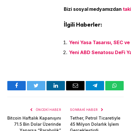
Bizi sosyal medyamızdan
tak
İlgili Haberler:
Yeni Yasa Tasarısı, SEC ve 
Yeni ABD Senatosu DeFi Ya
Facebook
Twitter
LinkedIn
E-
Telegram
WhatsA
posta
ÖNCEKI HABER
SONRAKI HABER
Bitcoin Haftalık Kapanışını
Tether, Petrol Ticaretiyle
71.5 Bin Dolar Üzerinde
45 Milyon Dolarlık İşlem
Yaparsa “Parabolik”
Gerçekleştirdi