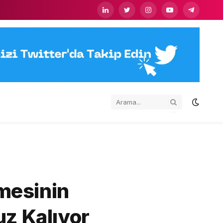
LinkedIn
Twitter
Instagram
YouTube
Telegram
nmesinin
uz Kalıyor