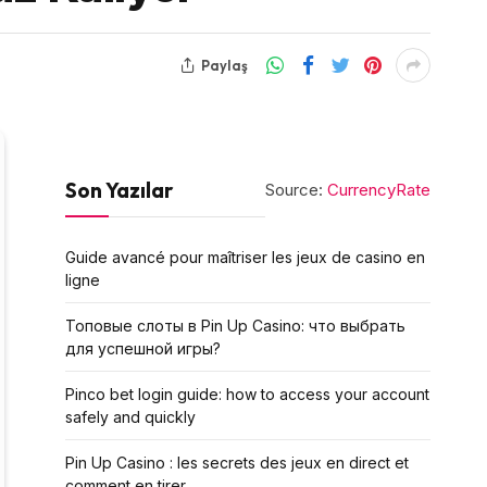
Paylaş
Son Yazılar
Source:
CurrencyRate
Guide avancé pour maîtriser les jeux de casino en
ligne
Топовые слоты в Pin Up Casino: что выбрать
для успешной игры?
Pinco bet login guide: how to access your account
safely and quickly
Pin Up Casino : les secrets des jeux en direct et
comment en tirer