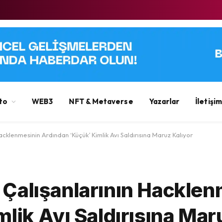
to
WEB3
NFT & Metaverse
Yazarlar
İletişim
 Hacklenmesinin Ardından ‘Küçük’ Kimlik Avı Saldırısına Maruz Kalıyor
ı, Çalışanlarının Hackle
lik Avı Saldırısına Mar