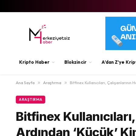
Kripto Haber
Blokzincir
A’dan Z’ye Krip
Ana Sayfa
»
Araştırma
»
Bitfinex Kullanıcıları, Çalışanlarının
ARAŞTIRMA
Bitfinex Kullanıcılar
Ardından ‘Küçük’ Kim