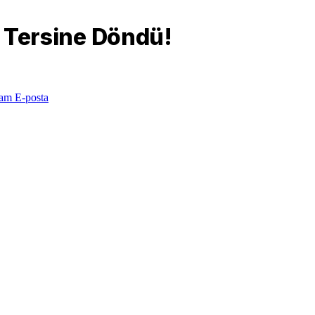
nı Tersine Döndü!
ram
E-posta