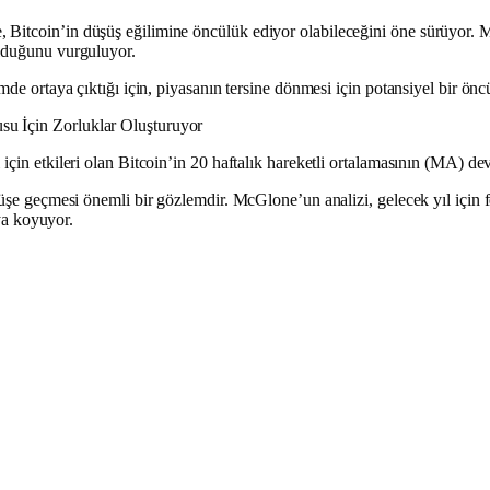
Bitcoin’in düşüş eğilimine öncülük ediyor olabileceğini öne sürüyor. Mc
olduğunu vurguluyor.
mde ortaya çıktığı için, piyasanın tersine dönmesi için potansiyel bir ön
su İçin Zorluklar Oluşturuyor
çin etkileri olan Bitcoin’in 20 haftalık hareketli ortalamasının (MA) dev
şüşe geçmesi önemli bir gözlemdir. McGlone’un analizi, gelecek yıl için f
aya koyuyor.