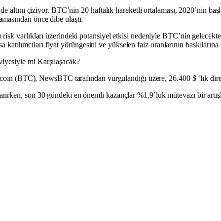
de altını çiziyor. BTC’nin 20 haftalık hareketli ortalaması, 2020’nin baş
amasından önce dibe ulaştı.
isk varlıkları üzerindeki potansiyel etkisi nedeniyle BTC’nin gelecekteki
yasa katılımcıları fiyat yörüngesini ve yükselen faiz oranlarının baskıları
iyesiyle mi Karşılaşacak?
Bitcoin (BTC), NewsBTC tarafından vurgulandığı üzere, 26.400 $ ‘lık dir
rırken, son 30 gündeki en önemli kazançlar %1,9’luk mütevazı bir artışl