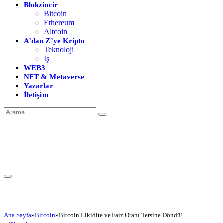
Blokzincir
Bitcoin
Ethereum
Altcoin
A’dan Z’ye Kripto
Teknoloji
İş
WEB3
NFT & Metaverse
Yazarlar
İletişim
Ana Sayfa
»
Bitcoin
»
Bitcoin Likidite ve Faiz Oranı Tersine Döndü!