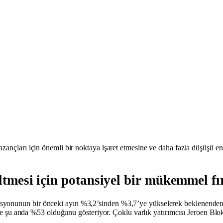
azançları için önemli bir noktaya işaret etmesine ve daha fazla düşüşü e
eltmesi için potansiyel bir mükemmel fı
syonunun bir önceki ayın %3,2’sinden %3,7’ye yükselerek beklenenden 
ı ve şu anda %53 olduğunu gösteriyor. Çoklu varlık yatırımcısı Jeroen Blok