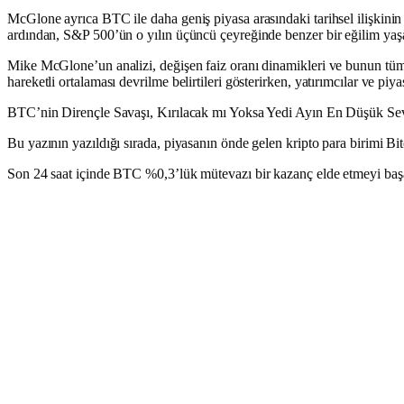
McGlone ayrıca BTC ile daha geniş piyasa arasındaki tarihsel ilişkinin 
ardından, S&P 500’ün o yılın üçüncü çeyreğinde benzer bir eğilim yaş
Mike McGlone’un analizi, değişen faiz oranı dinamikleri ve bunun tüm r
hareketli ortalaması devrilme belirtileri gösterirken, yatırımcılar ve pi
BTC’nin Dirençle Savaşı, Kırılacak mı Yoksa Yedi Ayın En Düşük Sev
Bu yazının yazıldığı sırada, piyasanın önde gelen kripto para birimi 
Son 24 saat içinde BTC %0,3’lük mütevazı bir kazanç elde etmeyi başa