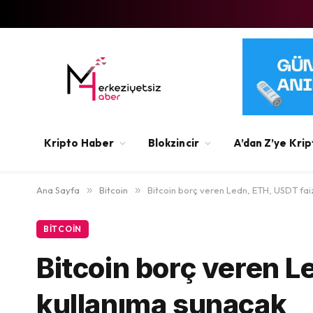
Kripto Haber
Blokzincir
A’dan Z’ye Krip
Ana Sayfa
»
Bitcoin
»
Bitcoin borç veren Ledn, ETH, USDT fai
BITCOIN
Bitcoin borç veren L
kullanıma sunacak