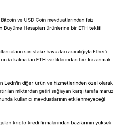
a Bitcoin ve USD Coin mevduatlarından faiz
n Büyüme Hesapları ürünlerine bir ETH teklifi
anıcıların sıvı stake havuzları aracılığıyla Ether’i
unda kalmadan ETH varlıklarından faiz kazanmak
n Ledn’in diğer ürün ve hizmetlerinden özel olarak
 yatırılan miktardan getiri sağlayan karşı tarafa maruz
umunda kullanıcı mevduatlarının etkilenmeyeceği
len kripto kredi firmalarından bazılarının yüksek