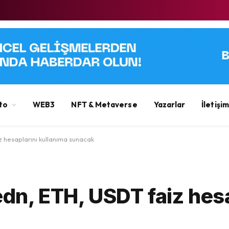
to
WEB3
NFT & Metaverse
Yazarlar
İletişim
z hesaplarını kullanıma sunacak
edn, ETH, USDT faiz hesa