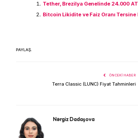
Tether, Brezilya Genelinde 24.000 
Bitcoin Likidite ve Faiz Oranı Tersin
PAYLAŞ.
ÖNCEKI HABER
Terra Classic (LUNC) Fiyat Tahminleri
Nərgiz Dadaşova