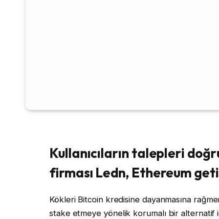
Kullanıcıların talepleri doğ
firması Ledn, Ethereum getiri
Kökleri Bitcoin kredisine dayanmasına rağme
stake etmeye yönelik korumalı bir alternatif iç