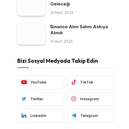
Geleceği
25 Mart, 2023
Binance Alım Satım Askıya
Alındı
13 Mart, 2023
Bizi Sosyal Medyada Takip Edin
YouTube
TikTok
Twitter
Instagram
LinkedIn
Telegram