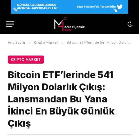
Ana Sayfa
»
Kripto Market
»
Bitcoin ETF’lerinde 541 Milyon Dolarlık Çıkış: Lansmandan Bu Yana İkinci En Büyük Günlük Çıkış
KRIPTO MARKET
Bitcoin ETF’lerinde 541
Milyon Dolarlık Çıkış:
Lansmandan Bu Yana
İkinci En Büyük Günlük
Çıkış