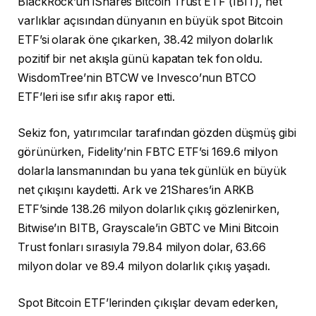
BlackRock’un iShares Bitcoin Trust ETF (IBIT), net
varlıklar açısından dünyanın en büyük spot Bitcoin
ETF’si olarak öne çıkarken, 38.42 milyon dolarlık
pozitif bir net akışla günü kapatan tek fon oldu.
WisdomTree’nin BTCW ve Invesco’nun BTCO
ETF’leri ise sıfır akış rapor etti.
Sekiz fon, yatırımcılar tarafından gözden düşmüş gibi
görünürken, Fidelity’nin FBTC ETF’si 169.6 milyon
dolarla lansmanından bu yana tek günlük en büyük
net çıkışını kaydetti. Ark ve 21Shares’in ARKB
ETF’sinde 138.26 milyon dolarlık çıkış gözlenirken,
Bitwise’ın BITB, Grayscale’in GBTC ve Mini Bitcoin
Trust fonları sırasıyla 79.84 milyon dolar, 63.66
milyon dolar ve 89.4 milyon dolarlık çıkış yaşadı.
Spot Bitcoin ETF’lerinden çıkışlar devam ederken,