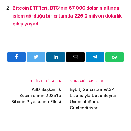
Bitcoin ETF’leri, BTC’nin 67,000 doların altında
işlem gördüğü bir ortamda 226.2 milyon dolarlık
çıkış yaşadı
Facebook
Twitter
LinkedIn
E-
Telegram
WhatsA
posta
ÖNCEKI HABER
SONRAKI HABER
ABD Başkanlık
Bybit, Gürcistan VASP
Seçimlerinin 2025’te
Lisansıyla Düzenleyici
Bitcoin Piyasasına Etkisi
Uyumluluğunu
Güçlendiriyor