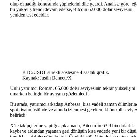
olup olmadığı konusunda şüphelerini dile getirdi. Analiste göre, eğ
bu yükseliş trendi devam ederse, Bitcoin 62.000 dolar seviyesini
yeniden test edebilir.
BTC/USDT sürekli sözleşme 4 saatlik grafik.
Kaynak: Justin Bennett/X
Ünlü yatırımcı Roman, 65.000 dolar seviyesinin tekrar yükselişini
umarken belirgin bir ayrışma gözlemledi .
Bu arada, yatırımcı arkadaşı Anbessa, kısa vadeli zaman dilimlerin
spot fiyatın üstünde ve altında izlenmesi gereken iki önemli seviye
belirledi.
X’te takipçilerine yaptığı açıklamada, Bitcoin’in 63.9 bin dolarlık
kaybı ve ardından yaşanan geri dönüşün kısa vadede yeni bir düşü
trendi başlatabileceğini belirtti. Özellikle 60.2 bin dolar seviyesind