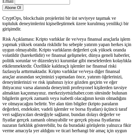
Email
CryptOps, blockchain projelerini bir üst seviyeye taşımak ve
topluluk deneyimlerini kişiselleştirmek üzere kurulmuş yenilikçi bir
girişimdir.
Risk Açıklaması: Kripto varlıklar ile ve/veya finansal araçlarla işlem
yapmak yüksek oranda risklidir bu sebeple yatırım yapan herkes için
uygun olmayabilir. Kripto varlıkların değerleri çok yüksek oranda
volatildir (hareketlidir) ve finansal gelişmeler, dünya geneli haberler,
politik sorunlar ve düzenleyici kurumlar gibi meselelerden kolaylıkla
etkilenmektedir. Özellikle kaldıraçlı işlemler ise finansal riski
fazlasıyla arttırmaktadır. Kripto varlıklar ve/veya diğer finansal
araçlar arasından seçiminizi yapmadan önce, yatırım öğelerinizi,
deneyimlerinizi ve risk iştahınızı iyice gözden geçirin ve eğer
ihtiyacınız varsa alanında deneyimli profesyonel kişilerden tavsiye
almaktan kaçınmayınız. merkeziyetsizhaber.com sitesinde bulunan
bilgilerin gerçek zamanlı veya isabetli olacağının kesin olmadığını
ve olmayacağını belirtir. Yer alan tüm bilgiler (kripto paraların
değerleri, endeksler, vadeli işlemler ve borsa fiyatları) üçüncü taraf
veri sağlayıcıları desteğiyle sağlanır, bundan dolayı değerler ve
fiyatlar gerçek zamanlı olmayabilir ve gerçek piyasa fiyatlarına
nazaran farklılık gösterebilir, bu da buradaki görüşlerin yalnızca fikir
verme amacıyla yer aldığını ve ticari herhangi bir amaç için uygun