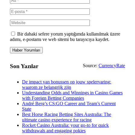
Bir dahaki sefere yorum yaptığımda kullanılmak üzere
adımı, e-postamı ve web sitemi bu tarayıcıya kaydet.
Son Yazılar
Source:
CurrencyRate
De impact van bonussen op jouw spelervaring:
waarom ze belangrijk zijn
Understanding Odds and Winnings in Casino Games
with Foreign Betting Companies
André Berg’s CS:GO Career and Team’s Current
State
Best Horse Racing Betting Sites Australia: The
ultimate casino experience for racing
Rocket Casino Australia: your go-to for quick
withdrawals and engaging pokies