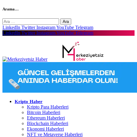
Arama…
Arama:
LinkedIn
Twitter
Instagram
YouTube
Telegram
LinkedIn
Twitter
Instagram
YouTube
Telegram
Kripto Haber
Kripto Para Haberleri
Bitcoin Haberleri
Ethereum Haberleri
Blockchain Haberleri
Ekonomi Haberleri
NFT ve Metaverse Haberleri