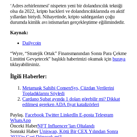
‘Adres zehirlenmesi’ nispeten yeni bir dolandırıcılık tekniği
olsa da 2022, kripto hackleri ve dolandırıcılıklarında en aktif
yıllardan biriydi. Nihayetinde, kripto saldırganları çoğu
durumda kimlik avı istismarları gerçekleştirme eğilimindedir.
Kaynak:
Dailycoin
“Wyre, “Stratejik Ortak” Finansmanından Sonra Para Çekme
Limitini Gevşetecek” başlıklı haberimizi okumak için
buraya
tıklayabilirsiniz.
İlgili Haberler:
Metamask Sahibi ConsenSys, Cüzdan Verilerini
Topladıklarını Söyledi
Cardano Şubat ayında 1 doları görebilir mi? Dikkat
edilmesi gereken ADA fiyat katalizörleri
Paylaş.
Facebook
Twitter
LinkedIn
E-posta
Telegram
WhatsApp
Önceki Haber
NFT Influencer’ları Oltalandı
Sonraki Haber
Uniswap, Kötü Bir CEX Yılından Sonra
2023’te Geri Dönecek mi?