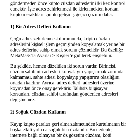
göndermeden önce kripto cüzdan adreslerini iki kez kontrol
etmektir. İşte adres zehirlenmesi ile kirlenmekten korkan
kripto meraklıları için iki gelişmiş geçici çözüm daha.
1) Bir Adres Defteri Kullanın
Çoğu adres zehirlenmesi durumunda, kripto cüzdan
adreslerini kişisel işlem geçmişinden kopyalamak yerine bir
adres defterine sahip olmak sorunu çözmelidir. Bu özelliğe
MetaMask’ta Ayarlar > Kişiler’e gidilerek erişilebilir.
Bu şekilde, hemen düzeltilen iki sorun vardır. Birincisi,
cüzdan sahibinin adresleri kopyalayıp yapıştırmak zorunda
kalmaması, sahte adresi kopyalayıp yapıştırma olasılığını
ortadan kaldırır. Ayrıca, adres defteri, adresleri üzerine
koymadan önce onay gerektirir. Talihsiz bilgisayar
korsanları, cüzdan sahibi tarafından gönderilen adresleri
değiştiremez.
2) Soğuk Cüzdan Kullanın
Kayıp kripto paraları geri alma zahmetinden kurtulmanın bir
başka etkili yolu da soğuk bir cüzdandır. Bu nedenle,
internete bağlı olmayan bir öz gözetim cüzdanı, kötü