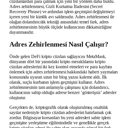
cüzdanlardan para çalmak için yeni bir yöntem daha buldu.
Adres zehirlenmesi, Gizli Kurtarma İfadesini (Secret
Recovery Phrase) ve ardından işlem geçmişini değiştirmeyi
içeren yeni bir kimlik avı saldırısıdır. Adres zehirlenmesi ile
olağan dolandırıcılık tekniği arasındaki temel fark, adres
zehirlenmesinin büyük ölçüde kullanıcının dikkatsizliğine
dayanmasıdır.
Adres Zehirlenmesi Nasıl Çalışır?
Önde gelen DeFi kripto cüzdan sağlayıcısı MetaMask,
dünyanın dört bir yanındaki kripto meraklılarını kripto
cüzdan adreslerini iki kez kontrol etmeleri ve para kaybını
önlemek için adres zehirlenmesi hakkındaki haberi yaymaları
konusunda uyaran uzun bir blog yazısı kaleme aldı. İlk
olarak, suçlu kurbanın işlem geçmişini kullanır. Adres
zehirlenmesinin tam anlamıyla çalışması için dolandırıcı,
kullanıcının sahip olduğu adrese benzer ‘gösterişsiz’ adresler
oluşturur.
Gerçekten de, kriptografik olarak oluşturulmuş onaltılık
sayılar nedeniyle kripto cüzdan adreslerini hatırlamak çok
zordur. Bilgisayar korsanları bu yeni adresleri sahte işlem
geçmişine yerleştirme eğilimindedir ve genellikle gerçek
kripto cüzdan adresi ile sahte olan arasında görsel bir fark