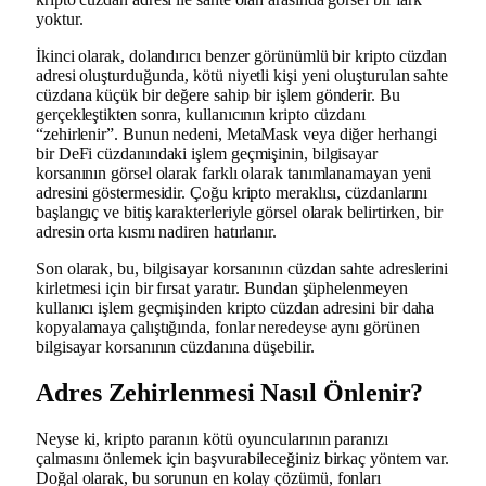
yoktur.
İkinci olarak, dolandırıcı benzer görünümlü bir kripto cüzdan
adresi oluşturduğunda, kötü niyetli kişi yeni oluşturulan sahte
cüzdana küçük bir değere sahip bir işlem gönderir. Bu
gerçekleştikten sonra, kullanıcının kripto cüzdanı
“zehirlenir”. Bunun nedeni, MetaMask veya diğer herhangi
bir DeFi cüzdanındaki işlem geçmişinin, bilgisayar
korsanının görsel olarak farklı olarak tanımlanamayan yeni
adresini göstermesidir. Çoğu kripto meraklısı, cüzdanlarını
başlangıç ve bitiş karakterleriyle görsel olarak belirtirken, bir
adresin orta kısmı nadiren hatırlanır.
Son olarak, bu, bilgisayar korsanının cüzdan sahte adreslerini
kirletmesi için bir fırsat yaratır. Bundan şüphelenmeyen
kullanıcı işlem geçmişinden kripto cüzdan adresini bir daha
kopyalamaya çalıştığında, fonlar neredeyse aynı görünen
bilgisayar korsanının cüzdanına düşebilir.
Adres Zehirlenmesi Nasıl Önlenir?
Neyse ki, kripto paranın kötü oyuncularının paranızı
çalmasını önlemek için başvurabileceğiniz birkaç yöntem var.
Doğal olarak, bu sorunun en kolay çözümü, fonları