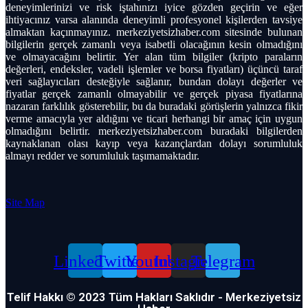
deneyimlerinizi ve risk iştahınızı iyice gözden geçirin ve eğer
ihtiyacınız varsa alanında deneyimli profesyonel kişilerden tavsiye
almaktan kaçınmayınız. merkeziyetsizhaber.com sitesinde bulunan
bilgilerin gerçek zamanlı veya isabetli olacağının kesin olmadığını
ve olmayacağını belirtir. Yer alan tüm bilgiler (kripto paraların
değerleri, endeksler, vadeli işlemler ve borsa fiyatları) üçüncü taraf
veri sağlayıcıları desteğiyle sağlanır, bundan dolayı değerler ve
fiyatlar gerçek zamanlı olmayabilir ve gerçek piyasa fiyatlarına
nazaran farklılık gösterebilir, bu da buradaki görüşlerin yalnızca fikir
verme amacıyla yer aldığını ve ticari herhangi bir amaç için uygun
olmadığını belirtir. merkeziyetsizhaber.com buradaki bilgilerden
kaynaklanan olası kayıp veya kazançlardan dolayı sorumluluk
almayı redder ve sorumluluk taşımamaktadır.
Site Map
Linkedin
Twitter
Youtube
Instagram
Telegram
Telif Hakkı © 2023 Tüm Hakları Saklıdır - Merkeziyetsiz