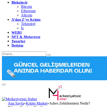
Blokzincir
Bitcoin
Ethereum
Altcoin
A’dan Z’ye Kripto
Teknoloji
İş
WEB3
NFT & Metaverse
Yazarlar
İletişim
Ana Sayfa
»
Kripto Market
»
Adres Zehirlenmesi Nedir?