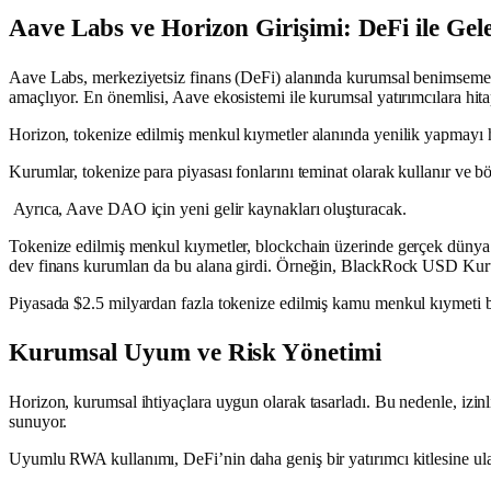
Aave Labs ve Horizon Girişimi: DeFi ile Ge
Aave Labs, merkeziyetsiz finans (DeFi) alanında kurumsal benimsemeyi h
amaçlıyor. En önemlisi, Aave ekosistemi ile kurumsal yatırımcılara hita
Horizon, tokenize edilmiş menkul kıymetler alanında yenilik yapmayı he
Kurumlar, tokenize para piyasası fonlarını teminat olarak kullanır ve böy
Ayrıca, Aave DAO için yeni gelir kaynakları oluşturacak.
Tokenize edilmiş menkul kıymetler, blockchain üzerinde gerçek dünya va
dev finans kurumları da bu alana girdi. Örneğin, BlackRock USD Kuru
Piyasada $2.5 milyardan fazla tokenize edilmiş kamu menkul kıymeti b
Kurumsal Uyum ve Risk Yönetimi
Horizon, kurumsal ihtiyaçlara uygun olarak tasarladı. Bu nedenle, izinli
sunuyor.
Uyumlu RWA kullanımı, DeFi’nin daha geniş bir yatırımcı kitlesine ula