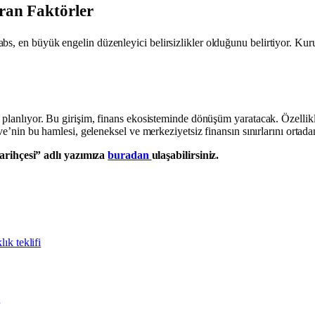
ran Faktörler
bs, en büyük engelin düzenleyici belirsizlikler olduğunu belirtiyor. Kur
i planlıyor. Bu girişim, finans ekosisteminde dönüşüm yaratacak. Özellikl
ave’nin bu hamlesi, geleneksel ve merkeziyetsiz finansın sınırlarını ortada
rihçesi” adlı yazımıza
buradan
ulaşabilirsiniz.
ık teklifi