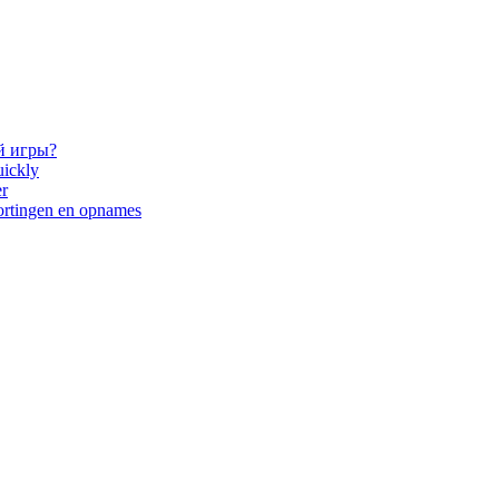
й игры?
uickly
er
tortingen en opnames