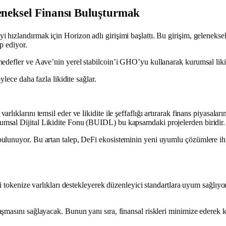
leneksel Finansı Buluşturmak
ızlandırmak için Horizon adlı girişimi başlattı. Bu girişim, geleneksel
p ediyor.
defler ve Aave’nin yerel stabilcoin’i GHO’yu kullanarak kurumsal likidit
lece daha fazla likidite sağlar.
rlıklarını temsil eder ve likidite ile şeffaflığı artırarak finans piyasa
msal Dijital Likidite Fonu (BUIDL) bu kapsamdaki projelerden biridir.
ulunuyor. Bu artan talep, DeFi ekosisteminin yeni uyumlu çözümlere iht
 tokenize varlıkları destekleyerek düzenleyici standartlara uyum sağlıyor.
şmasını sağlayacak. Bunun yanı sıra, finansal riskleri minimize ederek