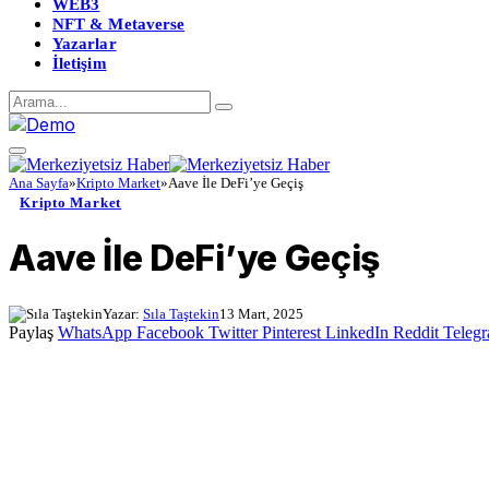
WEB3
NFT & Metaverse
Yazarlar
İletişim
Ana Sayfa
»
Kripto Market
»
Aave İle DeFi’ye Geçiş
Kripto Market
Aave İle DeFi’ye Geçiş
Yazar:
Sıla Taştekin
13 Mart, 2025
Paylaş
WhatsApp
Facebook
Twitter
Pinterest
LinkedIn
Reddit
Teleg