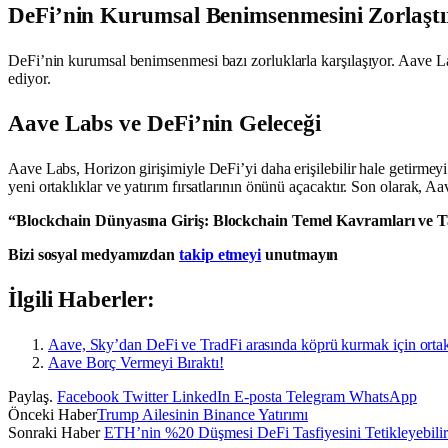
DeFi’nin Kurumsal Benimsenmesini Zorlaştı
DeFi’nin kurumsal benimsenmesi bazı zorluklarla karşılaşıyor. Aave La
ediyor.
Aave Labs ve DeFi’nin Geleceği
Aave Labs, Horizon girişimiyle DeFi’yi daha erişilebilir hale getirmey
yeni ortaklıklar ve yatırım fırsatlarının önünü açacaktır. Son olarak, A
“Blockchain Dünyasına Giriş: Blockchain Temel Kavramları ve Ta
Bizi sosyal medyamızdan
takip etmeyi
unutmayın
İlgili Haberler:
Aave, Sky’dan DeFi ve TradFi arasında köprü kurmak için ortakl
Aave Borç Vermeyi Bıraktı!
Paylaş.
Facebook
Twitter
LinkedIn
E-posta
Telegram
WhatsApp
Önceki Haber
Trump Ailesinin Binance Yatırımı
Sonraki Haber
ETH’nin %20 Düşmesi DeFi Tasfiyesini Tetikleyebilir