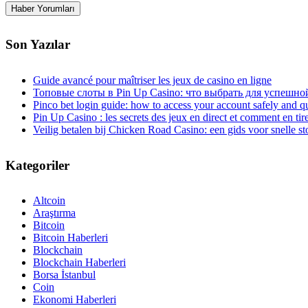
Son Yazılar
Guide avancé pour maîtriser les jeux de casino en ligne
Топовые слоты в Pin Up Casino: что выбрать для успешно
Pinco bet login guide: how to access your account safely and q
Pin Up Casino : les secrets des jeux en direct et comment en tir
Veilig betalen bij Chicken Road Сasino: een gids voor snelle s
Kategoriler
Altcoin
Araştırma
Bitcoin
Bitcoin Haberleri
Blockchain
Blockchain Haberleri
Borsa İstanbul
Coin
Ekonomi Haberleri