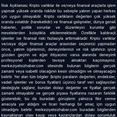
Risk Açıklaması: Kripto varlıklar ile ve/veya finansal araçlarla işlem
yapmak yüksek oranda risklidir bu sebeple yatırım yapan herkes
için uygun olmayabilir. Kripto varlıkların değerleri çok yüksek
oranda volatildir (hareketlidir) ve finansal gelişmeler, dünya geneli
haberler, politik sorunlar ve düzenleyici kurumlar gibi
meselelerden kolaylıkla etkilenmektedir. Özellikle kaldıraçlı
işlemler ise finansal riski fazlasıyla arttırmaktadır. Kripto varlıklar
ve/veya diğer finansal araçlar arasından seçiminizi yapmadan
önce, yatırım öğelerinizi, deneyimlerinizi ve risk iştahınızı iyice
gözden geçirin ve eğer ihtiyacınız varsa alanında deneyimli
profesyonel kişilerden tavsiye almaktan kaçınmayınız.
merkeziyetsizhaber.com sitesinde bulunan bilgilerin gerçek
zamanlı veya isabetli olacağının kesin olmadığını ve olmayacağını
belirtir. Yer alan tüm bilgiler (kripto paraların değerleri, endeksler,
vadeli işlemler ve borsa fiyatları) üçüncü taraf veri sağlayıcıları
desteğiyle sağlanır, bundan dolayı değerler ve fiyatlar gerçek
zamanlı olmayabilir ve gerçek piyasa fiyatlarına nazaran farklılık
gösterebilir, bu da buradaki görüşlerin yalnızca fikir verme
amacıyla yer aldığını ve ticari herhangi bir amaç için uygun
olmadığını belirtir. merkeziyetsizhaber.com buradaki bilgilerden
kaynaklanan olası kayıp veya kazançlardan dolayı sorumluluk