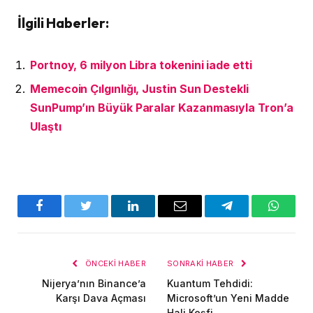
İlgili Haberler:
Portnoy, 6 milyon Libra tokenini iade etti
Memecoin Çılgınlığı, Justin Sun Destekli
SunPump’ın Büyük Paralar Kazanmasıyla Tron’a
Ulaştı
Facebook
Twitter
LinkedIn
E-
Telegram
WhatsA
posta
ÖNCEKI HABER
SONRAKI HABER
Nijerya’nın Binance’a
Kuantum Tehdidi:
Karşı Dava Açması
Microsoft’un Yeni Madde
Hali Keşfi