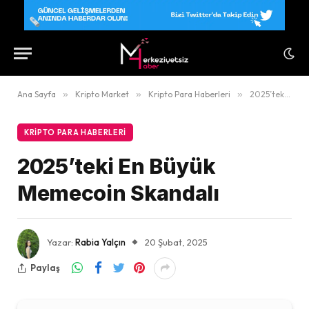
Ana Sayfa
»
Kripto Market
»
Kripto Para Haberleri
»
2025’teki En Büyük Memecoin Skandalı
KRIPTO PARA HABERLERI
2025’teki En Büyük
Memecoin Skandalı
Yazar:
Rabia Yalçın
20 Şubat, 2025
Paylaş