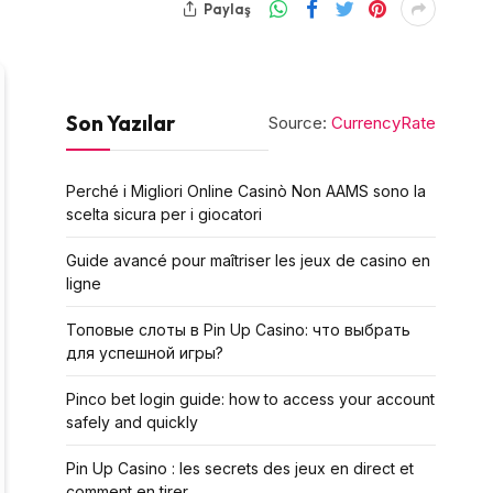
Paylaş
Son Yazılar
Source:
CurrencyRate
Perché i Migliori Online Casinò Non AAMS sono la
scelta sicura per i giocatori
Guide avancé pour maîtriser les jeux de casino en
ligne
Топовые слоты в Pin Up Casino: что выбрать
для успешной игры?
Pinco bet login guide: how to access your account
safely and quickly
Pin Up Casino : les secrets des jeux en direct et
comment en tirer