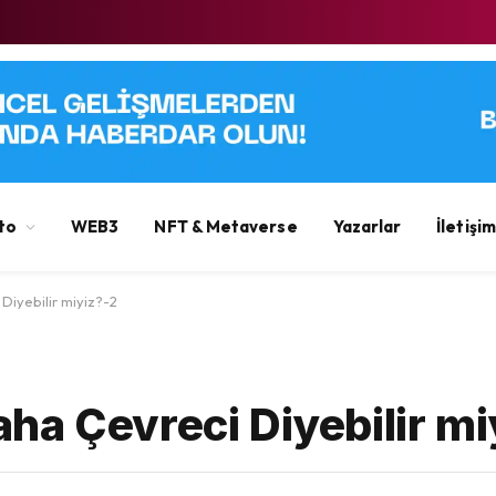
to
WEB3
NFT & Metaverse
Yazarlar
İletişim
iyebilir miyiz?-2
ha Çevreci Diyebilir mi