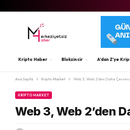
Kripto Haber
Blokzincir
A’dan Z’ye Krip
Ana Sayfa
»
Kripto Market
»
Web 3, Web 2’den Daha Çevreci D
KRIPTO MARKET
Web 3, Web 2’den Da