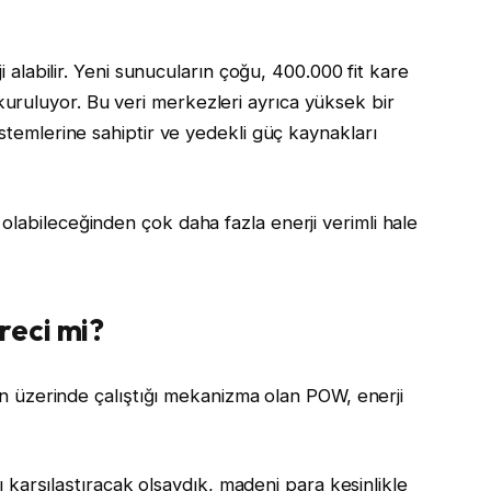
ji alabilir. Yeni sunucuların çoğu, 400.000 fit kare
ruluyor. Bu veri merkezleri ayrıca yüksek bir
istemlerine sahiptir ve yedekli güç kaynakları
olabileceğinden çok daha fazla enerji verimli hale
reci mi?
nin üzerinde çalıştığı mekanizma olan POW, enerji
0’ı karşılaştıracak olsaydık, madeni para kesinlikle