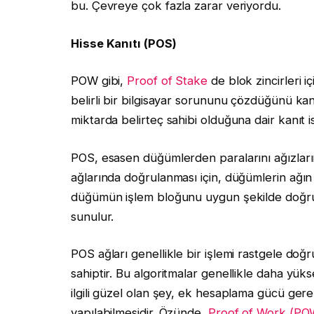
bu. Çevreye çok fazla zarar veriyordu.
Hisse Kanıtı (POS)
POW gibi,
Proof of Stake
de blok zincirleri i
belirli bir bilgisayar sorununu çözdüğünü kan
miktarda belirteç sahibi olduğuna dair kanıt is
POS, esasen düğümlerden paralarını ağızların
ağlarında doğrulanması için, düğümlerin ağın 
düğümün işlem bloğunu uygun şekilde doğrul
sunulur.
POS ağları genellikle bir işlemi rastgele doğ
sahiptir. Bu algoritmalar genellikle daha yük
ilgili güzel olan şey, ek hesaplama gücü ger
yapılabilmesidir. Özünde,
Proof of Work (POW