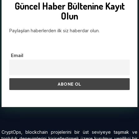
Güncel Haber Bültenine Kayıt
Olun
Paylaşılan haberlerden ilk siz haberdar olun.
Email
CryptOps, blockchain projelerini bir üst seviyeye taşımak ve
topluluk deneyimlerini kişiselleştirmek üzere kurulmuş yenilikçi bir