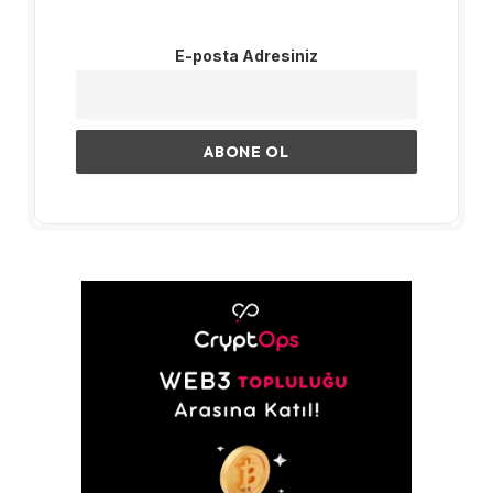
E-posta Adresiniz