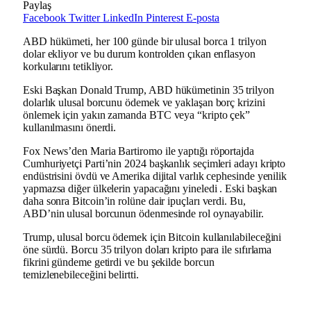
Paylaş
Facebook
Twitter
LinkedIn
Pinterest
E-posta
ABD hükümeti, her 100 günde bir ulusal borca ​​1 trilyon
dolar ekliyor ve bu durum kontrolden çıkan enflasyon
korkularını tetikliyor.
Eski Başkan Donald Trump, ABD hükümetinin 35 trilyon
dolarlık ulusal borcunu ödemek ve yaklaşan borç krizini
önlemek için yakın zamanda BTC veya “kripto çek”
kullanılmasını önerdi.
Fox News’den Maria Bartiromo ile yaptığı röportajda
Cumhuriyetçi Parti’nin 2024 başkanlık seçimleri adayı kripto
endüstrisini övdü ve Amerika dijital varlık cephesinde yenilik
yapmazsa diğer ülkelerin yapacağını yineledi . Eski başkan
daha sonra Bitcoin’in rolüne dair ipuçları verdi. Bu,
ABD’nin ulusal borcunun ödenmesinde rol oynayabilir.
Trump, ulusal borcu ödemek için Bitcoin kullanılabileceğini
öne sürdü. Borcu 35 trilyon doları kripto para ile sıfırlama
fikrini gündeme getirdi ve bu şekilde borcun
temizlenebileceğini belirtti.