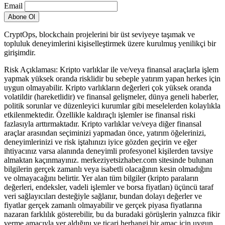
Email
CryptOps, blockchain projelerini bir üst seviyeye taşımak ve
topluluk deneyimlerini kişiselleştirmek üzere kurulmuş yenilikçi bir
girişimdir.
Risk Açıklaması: Kripto varlıklar ile ve/veya finansal araçlarla işlem
yapmak yüksek oranda risklidir bu sebeple yatırım yapan herkes için
uygun olmayabilir. Kripto varlıkların değerleri çok yüksek oranda
volatildir (hareketlidir) ve finansal gelişmeler, dünya geneli haberler,
politik sorunlar ve düzenleyici kurumlar gibi meselelerden kolaylıkla
etkilenmektedir. Özellikle kaldıraçlı işlemler ise finansal riski
fazlasıyla arttırmaktadır. Kripto varlıklar ve/veya diğer finansal
araçlar arasından seçiminizi yapmadan önce, yatırım öğelerinizi,
deneyimlerinizi ve risk iştahınızı iyice gözden geçirin ve eğer
ihtiyacınız varsa alanında deneyimli profesyonel kişilerden tavsiye
almaktan kaçınmayınız. merkeziyetsizhaber.com sitesinde bulunan
bilgilerin gerçek zamanlı veya isabetli olacağının kesin olmadığını
ve olmayacağını belirtir. Yer alan tüm bilgiler (kripto paraların
değerleri, endeksler, vadeli işlemler ve borsa fiyatları) üçüncü taraf
veri sağlayıcıları desteğiyle sağlanır, bundan dolayı değerler ve
fiyatlar gerçek zamanlı olmayabilir ve gerçek piyasa fiyatlarına
nazaran farklılık gösterebilir, bu da buradaki görüşlerin yalnızca fikir
verme amacıyla yer aldığını ve ticari herhangi bir amaç için uygun