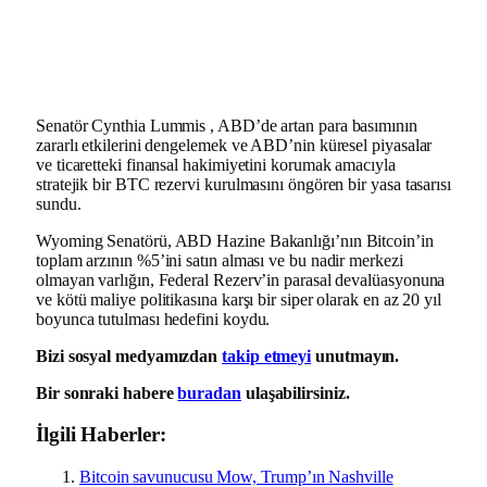
Senatör Cynthia Lummis , ABD’de artan para basımının
zararlı etkilerini dengelemek ve ABD’nin küresel piyasalar
ve ticaretteki finansal hakimiyetini korumak amacıyla
stratejik bir BTC rezervi kurulmasını öngören bir yasa tasarısı
sundu.
Wyoming Senatörü, ABD Hazine Bakanlığı’nın Bitcoin’in
toplam arzının %5’ini satın alması ve bu nadir merkezi
olmayan varlığın, Federal Rezerv’in parasal devalüasyonuna
ve kötü maliye politikasına karşı bir siper olarak en az 20 yıl
boyunca tutulması hedefini koydu.
Bizi sosyal medyamızdan
takip etmeyi
unutmayın.
Bir sonraki habere
buradan
ulaşabilirsiniz.
İlgili Haberler:
Bitcoin savunucusu Mow, Trump’ın Nashville