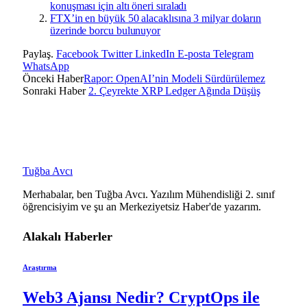
konuşması için altı öneri sıraladı
FTX’in en büyük 50 alacaklısına 3 milyar doların
üzerinde borcu bulunuyor
Paylaş.
Facebook
Twitter
LinkedIn
E-posta
Telegram
WhatsApp
Önceki Haber
Rapor: OpenAI’nin Modeli Sürdürülemez
Sonraki Haber
2. Çeyrekte XRP Ledger Ağında Düşüş
Tuğba Avcı
Merhabalar, ben Tuğba Avcı. Yazılım Mühendisliği 2. sınıf
öğrencisiyim ve şu an Merkeziyetsiz Haber'de yazarım.
Alakalı
Haberler
Araştırma
Web3 Ajansı Nedir? CryptOps ile