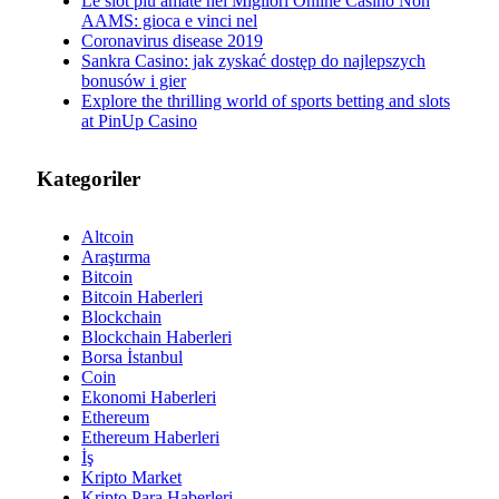
Le slot più amate nei Migliori Online Casinò Non
AAMS: gioca e vinci nel
Coronavirus disease 2019
Sankra Casino: jak zyskać dostęp do najlepszych
bonusów i gier
Explore the thrilling world of sports betting and slots
at PinUp Casino
Kategoriler
Altcoin
Araştırma
Bitcoin
Bitcoin Haberleri
Blockchain
Blockchain Haberleri
Borsa İstanbul
Coin
Ekonomi Haberleri
Ethereum
Ethereum Haberleri
İş
Kripto Market
Kripto Para Haberleri