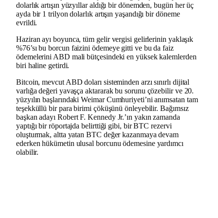
dolarlık artışın yüzyıllar aldığı bir dönemden, bugün her üç
ayda bir 1 trilyon dolarlık artışın yaşandığı bir döneme
evrildi.
Haziran ayı boyunca, tüm gelir vergisi gelirlerinin yaklaşık
%76’sı bu borcun faizini ödemeye gitti ve bu da faiz
ödemelerini ABD mali bütçesindeki en yüksek kalemlerden
biri haline getirdi.
Bitcoin, mevcut ABD doları sisteminden arzı sınırlı dijital
varlığa değeri yavaşça aktararak bu sorunu çözebilir ve 20.
yüzyılın başlarındaki Weimar Cumhuriyeti’ni anımsatan tam
teşekküllü bir para birimi çöküşünü önleyebilir. Bağımsız
başkan adayı Robert F. Kennedy Jr.’ın yakın zamanda
yaptığı bir röportajda belirttiği gibi, bir BTC rezervi
oluşturmak, altta yatan BTC değer kazanmaya devam
ederken hükümetin ulusal borcunu ödemesine yardımcı
olabilir.