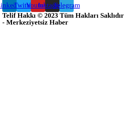
inkedin
Twitter
Youtube
Instagram
Telegram
Telif Hakkı © 2023 Tüm Hakları Saklıdır
- Merkeziyetsiz Haber