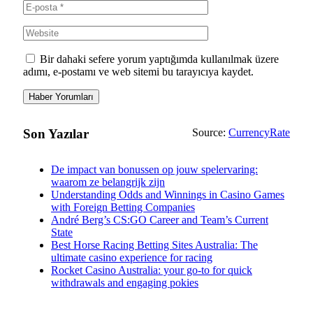
Bir dahaki sefere yorum yaptığımda kullanılmak üzere
adımı, e-postamı ve web sitemi bu tarayıcıya kaydet.
Son Yazılar
Source:
CurrencyRate
De impact van bonussen op jouw spelervaring:
waarom ze belangrijk zijn
Understanding Odds and Winnings in Casino Games
with Foreign Betting Companies
André Berg’s CS:GO Career and Team’s Current
State
Best Horse Racing Betting Sites Australia: The
ultimate casino experience for racing
Rocket Casino Australia: your go-to for quick
withdrawals and engaging pokies