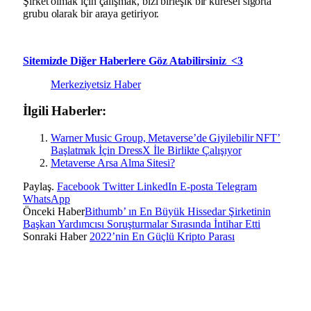
Şirket olmak için çalışmak, bizi birleşik bir küresel sigorta
grubu olarak bir araya getiriyor.
Sitemizde Diğer Haberlere Göz Atabilirsiniz <3
Merkeziyetsiz Haber
İlgili Haberler:
Warner Music Group, Metaverse’de Giyilebilir NFT’
Başlatmak İçin DressX İle Birlikte Çalışıyor
Metaverse Arsa Alma Sitesi?
Paylaş.
Facebook
Twitter
LinkedIn
E-posta
Telegram
WhatsApp
Önceki Haber
Bithumb’ ın En Büyük Hissedar Şirketinin
Başkan Yardımcısı Soruşturmalar Sırasında İntihar Etti
Sonraki Haber
2022’nin En Güçlü Kripto Parası