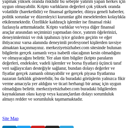
yapmak yüksek oranda risklidir bu sebeple yatırım yapan herkes için
uygun olmayabilir. Kripto varlıkların değerleri çok yüksek oranda
volatildir (hareketlidir) ve finansal gelişmeler, dünya geneli haberler,
politik sorunlar ve düzenleyici kurumlar gibi meselelerden kolaylıkla
etkilenmektedir. Özellikle kaldıraçlı işlemler ise finansal riski
fazlasıyla arttırmaktadır. Kripto varlıklar ve/veya diğer finansal
araçlar arasından seçiminizi yapmadan önce, yatırım öğelerinizi,
deneyimlerinizi ve risk iştahınızı iyice gözden geçirin ve eğer
ihtiyacınız varsa alanında deneyimli profesyonel kişilerden tavsiye
almaktan kaçınmayınız. merkeziyetsizhaber.com sitesinde bulunan
bilgilerin gerçek zamanlı veya isabetli olacağının kesin olmadığını
ve olmayacağını belirtir. Yer alan tüm bilgiler (kripto paraların
değerleri, endeksler, vadeli işlemler ve borsa fiyatları) üçüncü taraf
veri sağlayıcıları desteğiyle sağlanır, bundan dolayı değerler ve
fiyatlar gerçek zamanlı olmayabilir ve gerçek piyasa fiyatlarına
nazaran farklılık gösterebilir, bu da buradaki görüşlerin yalnızca fikir
verme amacıyla yer aldığını ve ticari herhangi bir amaç için uygun
olmadığını belirtir. merkeziyetsizhaber.com buradaki bilgilerden
kaynaklanan olası kayıp veya kazançlardan dolayı sorumluluk
almayı redder ve sorumluluk taşımamaktadır.
Site Map