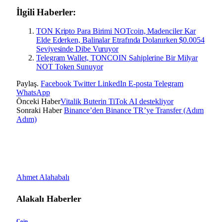
İlgili Haberler:
TON Kripto Para Birimi NOTcoin, Madenciler Kar
Elde Ederken, Balinalar Etrafında Dolanırken $0.0054
Seviyesinde Dibe Vuruyor
Telegram Wallet, TONCOIN Sahiplerine Bir Milyar
NOT Token Sunuyor
Paylaş.
Facebook
Twitter
LinkedIn
E-posta
Telegram
WhatsApp
Önceki Haber
Vitalik Buterin TiTok AI destekliyor
Sonraki Haber
Binance’den Binance TR’ye Transfer (Adım
Adım)
Ahmet Alahabalı
Alakalı
Haberler
Coin