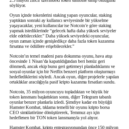
2.5 milyon zincir üzerindeki token sahibine sahip olduğunu
söylüyor.
Oyun içinde tokenlerini staking yapan oyuncular, staking
yaptıktan sonraki ay kullanıcı seviyesinde bir yükselme
yaşayacaklar, yeni kullanıcılar ise Notcoin’e göre staking
yapmak istediklerinde “gelecek hafta daha yüksek seviyeler
elde edebilecekler.” Daha yüksek seviyedeki oyuncular,
oyun zaman içinde genişledikçe daha fazla token kazanma
fırsatına ve ödüllere erişebilecekler.”
Notcoin’ın temel madeni para dokunma oyunu, hava atışı
öncesinde 1 Nisan’da kapatıldığından beri henüz geri
dönmedi, ancak ekip bunu geri getirmeyi planladıklarını ve
sosyal oyunlar için bir Netflix benzeri platform oluşturmayı
hedeflediklerini söyledi. Ancak oyun, diğer projelerle yapılan
ortaklıklar aracılığıyla pasif kripto kazanma fırsatları sundu.
Notcoin, 35 milyon oyuncuyu topladıktan ve büyük bir
token lansmanı başlattıktan sonra, diğer Telegram tabanlı
oyunlar benzer planlarla izledi. Şimdiye kadar en büyüğü
Hamster Kombat, tıklama temelli bir oyunu kripto borsa
CEO simülatörüne dönüştürerek, Temmuz ayı için
hedeflenen bir TON token lansmanıyla yol alıyor.
Hamster Kombat, kripto entegrasyonundan önce 150 milyon