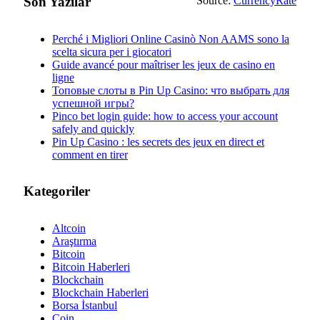
Son Yazılar
Source:
CurrencyRate
Perché i Migliori Online Casinò Non AAMS sono la
scelta sicura per i giocatori
Guide avancé pour maîtriser les jeux de casino en
ligne
Топовые слоты в Pin Up Casino: что выбрать для
успешной игры?
Pinco bet login guide: how to access your account
safely and quickly
Pin Up Casino : les secrets des jeux en direct et
comment en tirer
Kategoriler
Altcoin
Araştırma
Bitcoin
Bitcoin Haberleri
Blockchain
Blockchain Haberleri
Borsa İstanbul
Coin