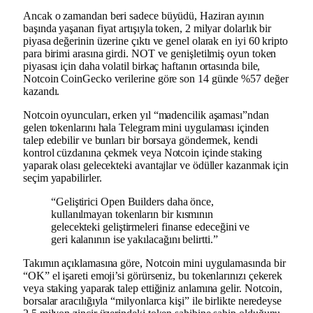
Ancak o zamandan beri sadece büyüdü, Haziran ayının
başında yaşanan fiyat artışıyla token, 2 milyar dolarlık bir
piyasa değerinin üzerine çıktı ve genel olarak en iyi 60 kripto
para birimi arasına girdi. NOT ve genişletilmiş oyun token
piyasası için daha volatil birkaç haftanın ortasında bile,
Notcoin CoinGecko verilerine göre son 14 günde %57 değer
kazandı.
Notcoin oyuncuları, erken yıl “madencilik aşaması”ndan
gelen tokenlarını hala Telegram mini uygulaması içinden
talep edebilir ve bunları bir borsaya göndermek, kendi
kontrol cüzdanına çekmek veya Notcoin içinde staking
yaparak olası gelecekteki avantajlar ve ödüller kazanmak için
seçim yapabilirler.
“Geliştirici Open Builders daha önce,
kullanılmayan tokenların bir kısmının
gelecekteki geliştirmeleri finanse edeceğini ve
geri kalanının ise yakılacağını belirtti.”
Takımın açıklamasına göre, Notcoin mini uygulamasında bir
“OK” el işareti emoji’si görürseniz, bu tokenlarınızı çekerek
veya staking yaparak talep ettiğiniz anlamına gelir. Notcoin,
borsalar aracılığıyla “milyonlarca kişi” ile birlikte neredeyse