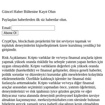
Güncel Haber Bültenine Kayıt Olun
Paylaşılan haberlerden ilk siz haberdar olun.
Email
CryptOps, blockchain projelerini bir üst seviyeye taşımak ve
topluluk deneyimlerini kişiselleştirmek üzere kurulmuş yenilikçi bir
girişimdir.
Risk Açıklaması: Kripto varlıklar ile ve/veya finansal araçlarla işlem
yapmak yüksek oranda risklidir bu sebeple yatırım yapan herkes için
uygun olmayabilir. Kripto varlıkların değerleri çok yüksek oranda
volatildir (hareketlidir) ve finansal gelişmeler, dünya geneli haberler,
politik sorunlar ve düzenleyici kurumlar gibi meselelerden kolaylıkla
etkilenmektedir. Özellikle kaldıraçlı işlemler ise finansal riski
fazlasıyla arttırmaktadır. Kripto varlıklar ve/veya diğer finansal
araçlar arasından seçiminizi yapmadan önce, yatırım öğelerinizi,
deneyimlerinizi ve risk iştahınızı iyice gözden geçirin ve eğer
ihtiyacınız varsa alanında deneyimli profesyonel kişilerden tavsiye
almaktan kaçınmayınız. merkeziyetsizhaber.com sitesinde bulunan
bilgilerin gerçek zamanlı veya isabetli olacağının kesin olmadığını