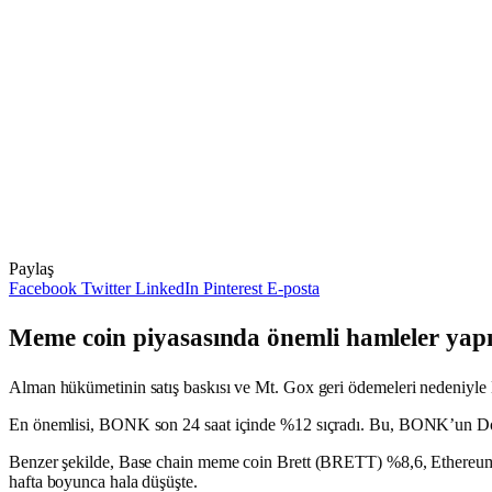
Paylaş
Facebook
Twitter
LinkedIn
Pinterest
E-posta
Meme coin piyasasında önemli hamleler yap
Alman hükümetinin satış baskısı ve Mt. Gox geri ödemeleri nedeniyle B
En önemlisi, BONK son 24 saat içinde %12 sıçradı. Bu, BONK’un Dogw
Benzer şekilde, Base chain meme coin Brett (BRETT) %8,6, Ethereum
hafta boyunca hala düşüşte.