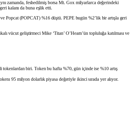
 Aynı zamanda, feshedilmiş borsa Mt. Gox milyarlarca değerindeki
eri kalanı da buna eşlik etti.
 ve Popcat (POPCAT) %16 düştü. PEPE bugün %2’lik bir artışla geri
kalı vücut geliştirmeci Mike ‘Titan’ O’Hearn’ün topluluğa katılması ve
li tokenlardan biri. Token bu hafta %70, gün içinde ise %10 artış
ı 95 milyon dolarlık piyasa değeriyle ikinci sırada yer alıyor.