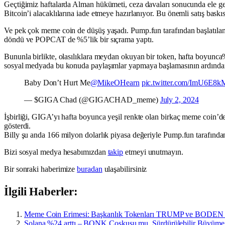
Geçtiğimiz haftalarda Alman hükümeti, ceza davaları sonucunda ele geç
Bitcoin’i alacaklılarına iade etmeye hazırlanıyor. Bu önemli satış baskıs
Ve pek çok meme coin de düşüş yaşadı. Pump.fun tarafından başlatı
döndü ve POPCAT de %5’lik bir sıçrama yaptı.
Bununla birlikte, olasılıklara meydan okuyan bir token, hafta boyunca
sosyal medyada bu konuda paylaşımlar yapmaya başlamasının ardından
Baby Don’t Hurt Me
@MikeOHearn
pic.twitter.com/ImU6E8
— $GIGA Chad (@GIGACHAD_meme)
July 2, 2024
İşbirliği, GIGA’yı hafta boyunca yeşil renkte olan birkaç meme coin’de
gösterdi.
Billy şu anda 166 milyon dolarlık piyasa değeriyle Pump.fun tarafınd
Bizi sosyal medya hesabımızdan
takip
etmeyi unutmayın.
Bir sonraki haberimize
buradan
ulaşabilirsiniz
İlgili Haberler:
Meme Coin Erimesi: Başkanlık Tokenları TRUMP ve BODEN Pi
Solana %24 arttı – BONK Coşkusu mu, Sürdürülebilir Büyüme