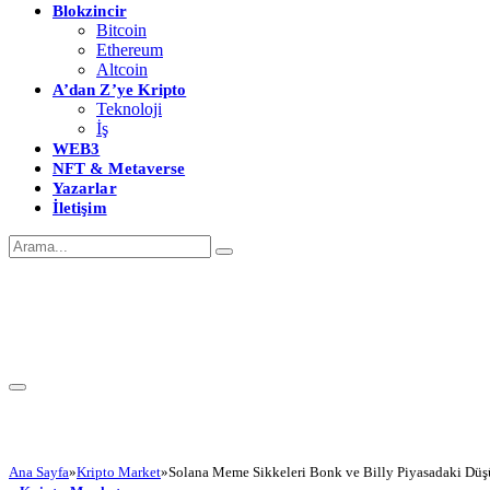
Blokzincir
Bitcoin
Ethereum
Altcoin
A’dan Z’ye Kripto
Teknoloji
İş
WEB3
NFT & Metaverse
Yazarlar
İletişim
Ana Sayfa
»
Kripto Market
»
Solana Meme Sikkeleri Bonk ve Billy Piyasadaki Düş