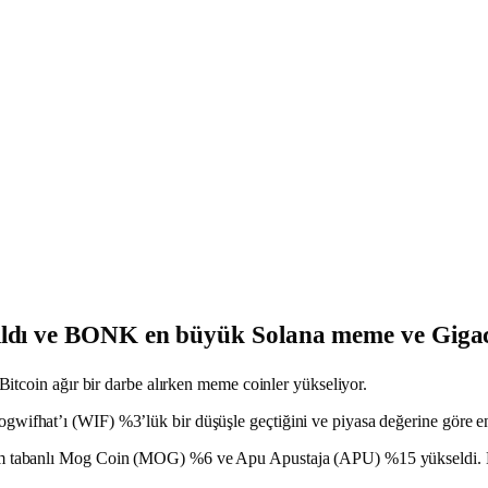
ıldı ve BONK en büyük Solana meme ve Gigac
itcoin ağır bir darbe alırken meme coinler yükseliyor.
ifhat’ı (WIF) %3’lük bir düşüşle geçtiğini ve piyasa değerine göre e
 tabanlı Mog Coin (MOG) %6 ve Apu Apustaja (APU) %15 yükseldi. Buna