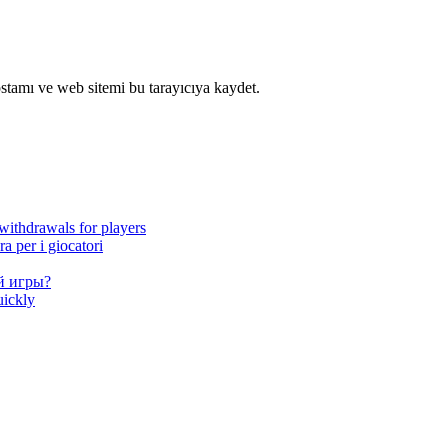
stamı ve web sitemi bu tarayıcıya kaydet.
withdrawals for players
 per i giocatori
й игры?
uickly