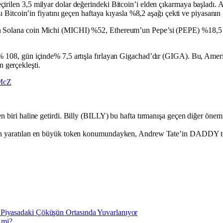
irilen 3,5 milyar dolar değerindeki Bitcoin’i elden çıkarmaya başladı.
ı Bitcoin’in fiyatını geçen haftaya kıyasla %8,2 aşağı çekti ve piyasanın g
lan Solana coin Michi (MICHI) %52, Ethereum’un Pepe’si (PEPE) %18,5
% 108, gün içinde% 7,5 artışla fırlayan Gigachad’dır (GIGA). Bu, Ameri
 gerçekleşti.
kMcZ
n biri haline getirdi. Billy (BILLY) bu hafta tırmanışa geçen diğer önem
an yaratılan en büyük token konumundayken, Andrew Tate’in DADDY token
yasadaki Çöküşün Ortasında Yuvarlanıyor
 mi?