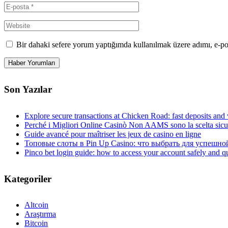
Bir dahaki sefere yorum yaptığımda kullanılmak üzere adımı, e-po
Son Yazılar
Explore secure transactions at Chicken Road: fast deposits and 
Perché i Migliori Online Casinò Non AAMS sono la scelta sicura
Guide avancé pour maîtriser les jeux de casino en ligne
Топовые слоты в Pin Up Casino: что выбрать для успешно
Pinco bet login guide: how to access your account safely and q
Kategoriler
Altcoin
Araştırma
Bitcoin